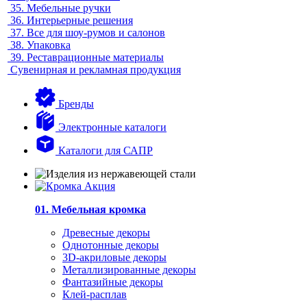
35.
Мебельные ручки
36.
Интерьерные решения
37.
Все для шоу-румов и салонов
38.
Упаковка
39.
Реставрационные материалы
Сувенирная и рекламная продукция
Бренды
Электронные каталоги
Каталоги для САПР
01. Мебельная кромка
Древесные декоры
Однотонные декоры
3D-акриловые декоры
Металлизированные декоры
Фантазийные декоры
Клей-расплав