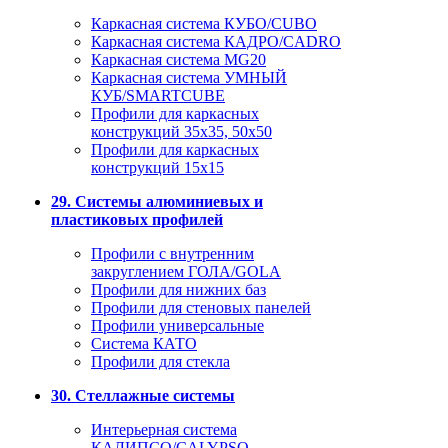
Каркасная система КУБО/CUBO
Каркасная система КАДРО/CADRO
Каркасная система MG20
Каркасная система УМНЫЙ
КУБ/SMARTCUBE
Профили для каркасных
конструкций 35x35, 50x50
Профили для каркасных
конструкций 15х15
29. Системы алюминиевых и
пластиковых профилей
Профили с внутренним
закруглением ГОЛА/GOLA
Профили для нижних баз
Профили для стеновых панелей
Профили универсальные
Система КАТО
Профили для стекла
30. Стеллажные системы
Интерьерная система
КАЛИПСО/CALYPSO