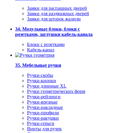
Замки для распашных дверей
Замки для раздвижных дверей
Замки для шторок жалюзи
34. Модульные блоки, блоки с
розетками, заглушки кабель-канала
Блоки с розетками
Кабель-канал
35. Мебельные ручки
Ручки-скобы
Ручки-кнопки
Ручки длинные XL
Ручки геометрических форм
Ручки-рейлинги
Ручки-врезные
Ручки-накладные
Ручки-профили
Ручки-ракушки
Ручки-серьги
Винты для ручек