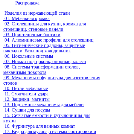
Распродажа
Изделия из нержавеющей стали
01.
Мебельная кромка
02.
Столешницы для кухни, кромка для
столешниц, стеновые панели
03.
Пристеночные бортики
04.
Алюминиевые профили для столешниц
05.
Гигиенические поддоны, защитные
накладки, базы под холодильник
06.
Цокольные системы
07.
Ножки под цоколь, опорные, колеса
08.
Системы трансформации столов,
механизмы поворота
09.
Механизмы и фурнитура для изготовления
столов
10.
Петли мебельные
11.
Смягчители удара
12.
Защелки, магниты
13.
Подъемные механизмы для мебели
14.
Сушки для посуды
15.
Сетчатые емкости и бутылочницы для
кухни
16.
Фурнитура для ванных комнат
17.
Ведра для мусора, системы сортировки и