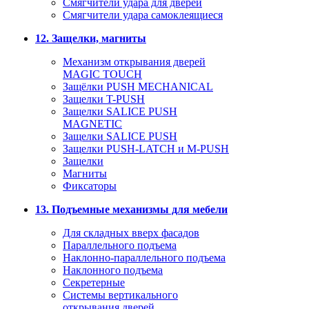
Смягчители удара для дверей
Cмягчители удара самоклеящиеся
12. Защелки, магниты
Механизм открывания дверей
MAGIC TOUCH
Защёлки PUSH MECHANICAL
Защелки T-PUSH
Защелки SALICE PUSH
MAGNETIC
Защелки SALICE PUSH
Защелки PUSH-LATCH и M-PUSH
Защелки
Магниты
Фиксаторы
13. Подъемные механизмы для мебели
Для складных вверх фасадов
Параллельного подъема
Наклонно-параллельного подъема
Наклонного подъема
Секретерные
Системы вертикального
открывания дверей