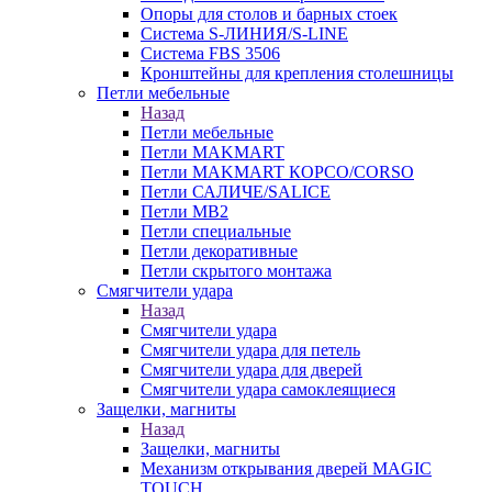
Опоры для столов и барных стоек
Система S-ЛИНИЯ/S-LINE
Система FBS 3506
Кронштейны для крепления столешницы
Петли мебельные
Назад
Петли мебельные
Петли MAKMART
Петли MAKMART КОРСО/CORSO
Петли САЛИЧЕ/SALICE
Петли MB2
Петли специальные
Петли декоративные
Петли скрытого монтажа
Смягчители удара
Назад
Смягчители удара
Смягчители удара для петель
Смягчители удара для дверей
Cмягчители удара самоклеящиеся
Защелки, магниты
Назад
Защелки, магниты
Механизм открывания дверей MAGIC
TOUCH