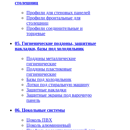
столешниц
Профили для стеновых панелей
Профили фронтальные для
столешниц
Профили соединительные и
торцевые
05. Гигиенические поддоны, защитные
накладки, базы под холодильник
Поддоны металлические
гигиенические
Поддоны пластиковые
гигиенические
Базы под холодильник
Лотки под стиральную машину
Защитные накладки
Защитные экраны под варочную
панель
06. Цокольные системы
Цоколь ПВХ
Цоколь алюминиевый