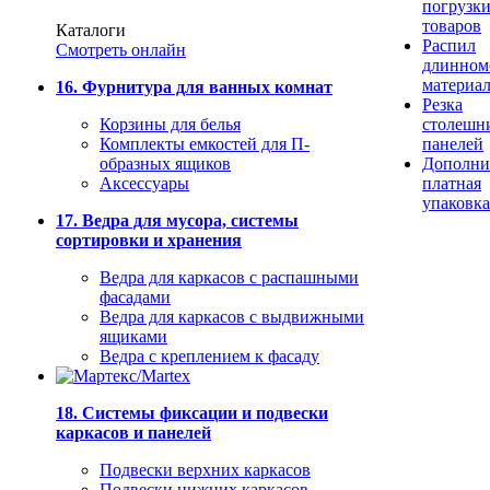
погрузк
товаров
Каталоги
Распил
Смотреть онлайн
длинном
материа
16. Фурнитура для ванных комнат
Резка
Корзины для белья
столешн
Комплекты емкостей для П-
панелей
образных ящиков
Дополни
Аксессуары
платная
упаковка
17. Ведра для мусора, системы
сортировки и хранения
Ведра для каркасов с распашными
фасадами
Ведра для каркасов с выдвижными
ящиками
Ведра с креплением к фасаду
18. Системы фиксации и подвески
каркасов и панелей
Подвески верхних каркасов
Подвески нижних каркасов