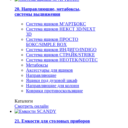
20. Направляющие, метабоксы,
системы выдвижения
Система ящиков М’АРТБОКС
Система ящиков НЕКСТ 3D/NEXT
3D
Система ящиков ПРОСТО
БОКС/SIMPLE BOX
Система ящиков ИНДИГО/INDIGO
Система ящиков СТРАЙК/STRIKE
Система ящиков НЕОТЕК/NEOTEC
Метабоксы
Аксессуары для ящиков
Направляющие
Ящики под духовой шкаф
Направляющие для колонн
Коврики противоскользящие
Каталоги
Смотреть онлайн
21. Емкости для столовых приборов