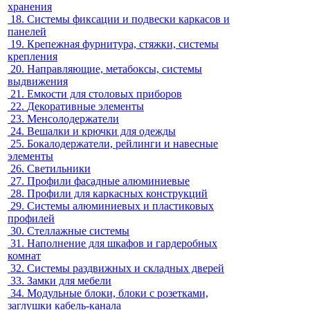
хранения
18.
Системы фиксации и подвески каркасов и
панелей
19.
Крепежная фурнитура, стяжки, системы
крепления
20.
Направляющие, метабоксы, системы
выдвижения
21.
Емкости для столовых приборов
22.
Декоративные элементы
23.
Менсолодержатели
24.
Вешалки и крючки для одежды
25.
Бокалодержатели, рейлинги и навесные
элементы
26.
Светильники
27.
Профили фасадные алюминиевые
28.
Профили для каркасных конструкций
29.
Системы алюминиевых и пластиковых
профилей
30.
Стеллажные системы
31.
Наполнение для шкафов и гардеробных
комнат
32.
Системы раздвижных и складных дверей
33.
Замки для мебели
34.
Модульные блоки, блоки с розетками,
заглушки кабель-канала