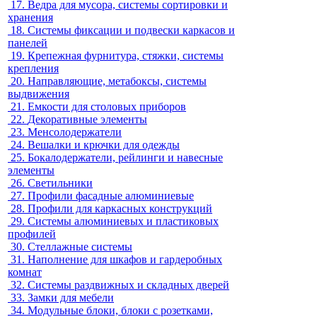
17.
Ведра для мусора, системы сортировки и
хранения
18.
Системы фиксации и подвески каркасов и
панелей
19.
Крепежная фурнитура, стяжки, системы
крепления
20.
Направляющие, метабоксы, системы
выдвижения
21.
Емкости для столовых приборов
22.
Декоративные элементы
23.
Менсолодержатели
24.
Вешалки и крючки для одежды
25.
Бокалодержатели, рейлинги и навесные
элементы
26.
Светильники
27.
Профили фасадные алюминиевые
28.
Профили для каркасных конструкций
29.
Системы алюминиевых и пластиковых
профилей
30.
Стеллажные системы
31.
Наполнение для шкафов и гардеробных
комнат
32.
Системы раздвижных и складных дверей
33.
Замки для мебели
34.
Модульные блоки, блоки с розетками,