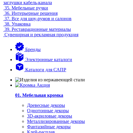
заглушки кабель-канала
35.
Мебельные ручки
36.
Интерьерные решения
37.
Все для шоу-румов и салонов
38.
Упаковка
39.
Реставрационные материалы
Сувенирная и рекламная продукция
Бренды
Электронные каталоги
Каталоги для САПР
01. Мебельная кромка
Древесные декоры
Однотонные декоры
3D-акриловые декоры
Металлизированные декоры
Фантазийные декоры
Клей-расплав