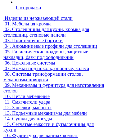
Распродажа
Изделия из нержавеющей стали
01.
Мебельная кромка
02.
Столешницы для кухни, кромка для
столешниц, стеновые панели
03.
Пристеночные бортики
04.
Алюминиевые профили для столешниц
05.
Гигиенические поддоны, защитные
накладки, базы под холодильник
06.
Цокольные системы
07.
Ножки под цоколь, опорные, колеса
08.
Системы трансформации столов,
механизмы поворота
09.
Механизмы и фурнитура для изготовления
столов
10.
Петли мебельные
11.
Смягчители удара
12.
Защелки, магниты
13.
Подъемные механизмы для мебели
14.
Сушки для посуды
15.
Сетчатые емкости и бутылочницы для
кухни
16.
Фурнитура для ванных комнат