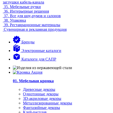
заглушки кабель-канала
35.
Мебельные ручки
36.
Интерьерные решения
37.
Все для шоу-румов и салонов
38.
Упаковка
39.
Реставрационные материалы
Сувенирная и рекламная продукция
Бренды
Электронные каталоги
Каталоги для САПР
01. Мебельная кромка
Древесные декоры
Однотонные декоры
3D-акриловые декоры
Металлизированные декоры
Фантазийные декоры
Клей-расплав