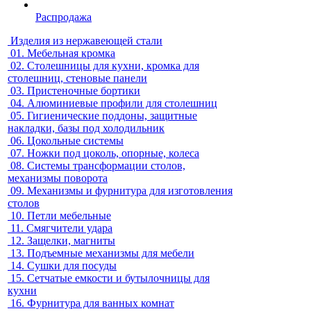
Распродажа
Изделия из нержавеющей стали
01.
Мебельная кромка
02.
Столешницы для кухни, кромка для
столешниц, стеновые панели
03.
Пристеночные бортики
04.
Алюминиевые профили для столешниц
05.
Гигиенические поддоны, защитные
накладки, базы под холодильник
06.
Цокольные системы
07.
Ножки под цоколь, опорные, колеса
08.
Системы трансформации столов,
механизмы поворота
09.
Механизмы и фурнитура для изготовления
столов
10.
Петли мебельные
11.
Смягчители удара
12.
Защелки, магниты
13.
Подъемные механизмы для мебели
14.
Сушки для посуды
15.
Сетчатые емкости и бутылочницы для
кухни
16.
Фурнитура для ванных комнат