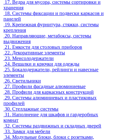
17.
Ведра для мусора, системы сортировки и
хранения
18.
Системы фиксации и подвески каркасов и
панелей
19.
Крепежная фурнитура, стяжки, системы
крепления
20.
Направляющие, метабоксы, системы
выдвижения
21.
Емкости для столовых приборов
22.
Декоративные элементы
23.
Менсолодержатели
24.
Вешалки и крючки для одежды
25.
Бокалодержатели, рейлинги и навесные
элементы
26.
Светильники
27.
Профили фасадные алюминиевые
28.
Профили для каркасных конструкций
29.
Системы алюминиевых и пластиковых
профилей
30.
Стеллажные системы
31.
Наполнение для шкафов и гардеробных
комнат
32.
Системы раздвижных и складных дверей
33.
Замки для мебели
34.
Модульные блоки, блоки с розетками,