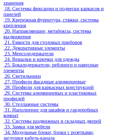
хранения
18.
Системы фиксации и подвески каркасов и
панелей
19.
Крепежная фурнитура, стяжки, системы
крепления
20.
Направляющие, метабоксы, системы
выдвижения
21.
Емкости для столовых приборов
22.
Декоративные элементы
23.
Менсолодержатели
24.
Вешалки и крючки для одежды
25.
Бокалодержатели, рейлинги и навесные
элементы
26.
Светильники
27.
Профили фасадные алюминиевые
28.
Профили для каркасных конструкций
29.
Системы алюминиевых и пластиковых
профилей
30.
Стеллажные системы
31.
Наполнение для шкафов и гардеробных
комнат
32.
Системы раздвижных и складных дверей
33.
Замки для мебели
34.
Модульные блоки, блоки с розетками,
заглушки кабель-канала