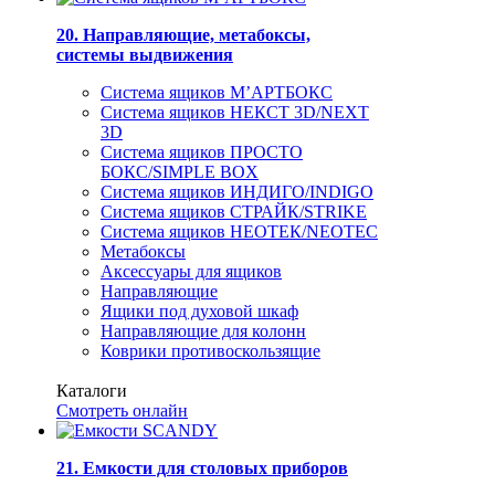
20. Направляющие, метабоксы,
системы выдвижения
Система ящиков М’АРТБОКС
Система ящиков НЕКСТ 3D/NEXT
3D
Система ящиков ПРОСТО
БОКС/SIMPLE BOX
Система ящиков ИНДИГО/INDIGO
Система ящиков СТРАЙК/STRIKE
Система ящиков НЕОТЕК/NEOTEC
Метабоксы
Аксессуары для ящиков
Направляющие
Ящики под духовой шкаф
Направляющие для колонн
Коврики противоскользящие
Каталоги
Смотреть онлайн
21. Емкости для столовых приборов