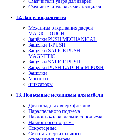
Смягчители удара для дверей
Cмягчители удара самоклеящиеся
12. Защелки, магниты
Механизм открывания дверей
MAGIC TOUCH
Защёлки PUSH MECHANICAL
Защелки T-PUSH
Защелки SALICE PUSH
MAGNETIC
Защелки SALICE PUSH
Защелки PUSH-LATCH и M-PUSH
Защелки
Магниты
Фиксаторы
13. Подъемные механизмы для мебели
Для складных вверх фасадов
Параллельного подъема
Наклонно-параллельного подъема
Наклонного подъема
Секретерные
Системы вертикального
открывания дверей