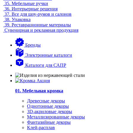
35.
Мебельные ручки
36.
Интерьерные решения
37.
Все для шоу-румов и салонов
38.
Упаковка
39.
Реставрационные материалы
Сувенирная и рекламная продукция
Бренды
Электронные каталоги
Каталоги для САПР
01. Мебельная кромка
Древесные декоры
Однотонные декоры
3D-акриловые декоры
Металлизированные декоры
Фантазийные декоры
Клей-расплав