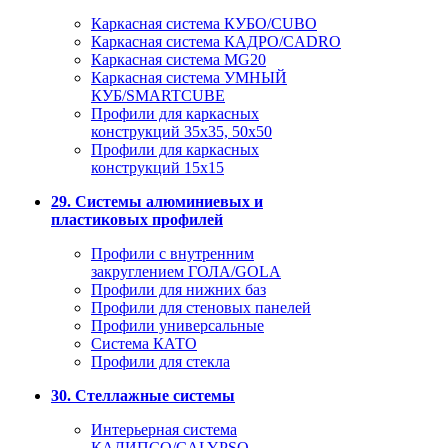
Каркасная система КУБО/CUBO
Каркасная система КАДРО/CADRO
Каркасная система MG20
Каркасная система УМНЫЙ
КУБ/SMARTCUBE
Профили для каркасных
конструкций 35x35, 50x50
Профили для каркасных
конструкций 15х15
29. Системы алюминиевых и
пластиковых профилей
Профили с внутренним
закруглением ГОЛА/GOLA
Профили для нижних баз
Профили для стеновых панелей
Профили универсальные
Система КАТО
Профили для стекла
30. Стеллажные системы
Интерьерная система
КАЛИПСО/CALYPSO