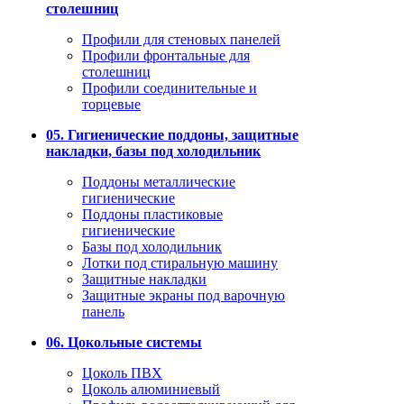
столешниц
Профили для стеновых панелей
Профили фронтальные для
столешниц
Профили соединительные и
торцевые
05. Гигиенические поддоны, защитные
накладки, базы под холодильник
Поддоны металлические
гигиенические
Поддоны пластиковые
гигиенические
Базы под холодильник
Лотки под стиральную машину
Защитные накладки
Защитные экраны под варочную
панель
06. Цокольные системы
Цоколь ПВХ
Цоколь алюминиевый