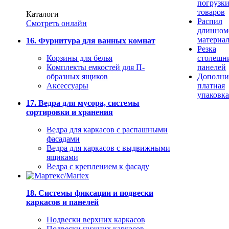
погрузк
товаров
Каталоги
Распил
Смотреть онлайн
длинном
материа
16. Фурнитура для ванных комнат
Резка
Корзины для белья
столешн
Комплекты емкостей для П-
панелей
образных ящиков
Дополни
Аксессуары
платная
упаковка
17. Ведра для мусора, системы
сортировки и хранения
Ведра для каркасов с распашными
фасадами
Ведра для каркасов с выдвижными
ящиками
Ведра с креплением к фасаду
18. Системы фиксации и подвески
каркасов и панелей
Подвески верхних каркасов
Подвески нижних каркасов