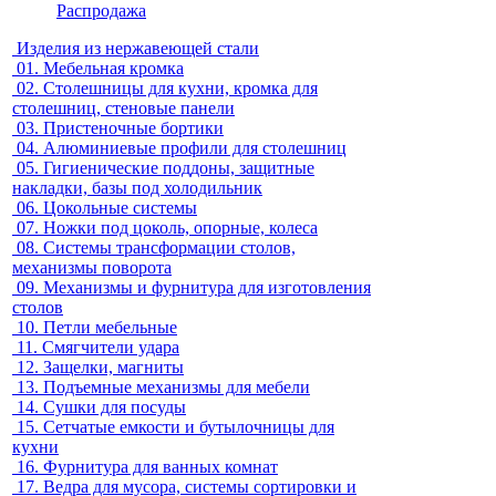
Распродажа
Изделия из нержавеющей стали
01.
Мебельная кромка
02.
Столешницы для кухни, кромка для
столешниц, стеновые панели
03.
Пристеночные бортики
04.
Алюминиевые профили для столешниц
05.
Гигиенические поддоны, защитные
накладки, базы под холодильник
06.
Цокольные системы
07.
Ножки под цоколь, опорные, колеса
08.
Системы трансформации столов,
механизмы поворота
09.
Механизмы и фурнитура для изготовления
столов
10.
Петли мебельные
11.
Смягчители удара
12.
Защелки, магниты
13.
Подъемные механизмы для мебели
14.
Сушки для посуды
15.
Сетчатые емкости и бутылочницы для
кухни
16.
Фурнитура для ванных комнат
17.
Ведра для мусора, системы сортировки и