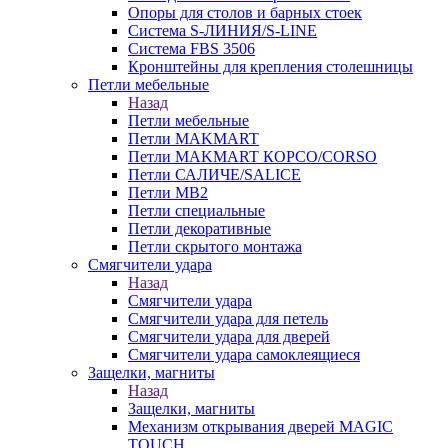
Опоры для столов и барных стоек
Система S-ЛИНИЯ/S-LINE
Система FBS 3506
Кронштейны для крепления столешницы
Петли мебельные
Назад
Петли мебельные
Петли MAKMART
Петли MAKMART КОРСО/CORSO
Петли САЛИЧЕ/SALICE
Петли MB2
Петли специальные
Петли декоративные
Петли скрытого монтажа
Смягчители удара
Назад
Смягчители удара
Смягчители удара для петель
Смягчители удара для дверей
Cмягчители удара самоклеящиеся
Защелки, магниты
Назад
Защелки, магниты
Механизм открывания дверей MAGIC
TOUCH