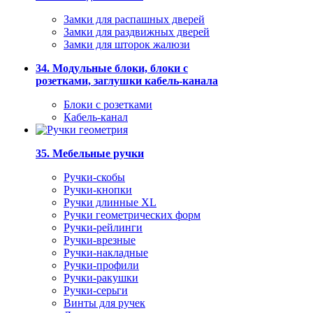
Замки для распашных дверей
Замки для раздвижных дверей
Замки для шторок жалюзи
34. Модульные блоки, блоки с
розетками, заглушки кабель-канала
Блоки с розетками
Кабель-канал
35. Мебельные ручки
Ручки-скобы
Ручки-кнопки
Ручки длинные XL
Ручки геометрических форм
Ручки-рейлинги
Ручки-врезные
Ручки-накладные
Ручки-профили
Ручки-ракушки
Ручки-серьги
Винты для ручек