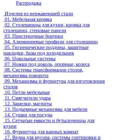
Распродажа
Изделия из нержавеющей стали
01.
Мебельная кромка
02.
Столешницы для кухни, кромка для
столешниц, стеновые панели
03.
Пристеночные бортики
04.
Алюминиевые профили для столешниц
05.
Гигиенические поддоны, защитные
накладки, базы под холодильник
06.
Цокольные системы
07.
Ножки под цоколь, опорные, колеса
08.
Системы трансформации столов,
механизмы поворота
09.
Механизмы и фурнитура для изготовления
столов
10.
Петли мебельные
11.
Смягчители удара
12.
Защелки, магниты
13.
Подъемные механизмы для мебели
14.
Сушки для посуды
15.
Сетчатые емкости и бутылочницы для
кухни
16.
Фурнитура для ванных комнат
17.
Ведра для мусора, системы сортировки и