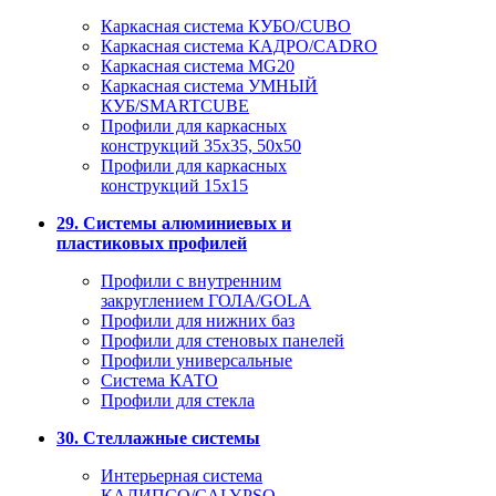
Каркасная система КУБО/CUBO
Каркасная система КАДРО/CADRO
Каркасная система MG20
Каркасная система УМНЫЙ
КУБ/SMARTCUBE
Профили для каркасных
конструкций 35x35, 50x50
Профили для каркасных
конструкций 15х15
29. Системы алюминиевых и
пластиковых профилей
Профили с внутренним
закруглением ГОЛА/GOLA
Профили для нижних баз
Профили для стеновых панелей
Профили универсальные
Система КАТО
Профили для стекла
30. Стеллажные системы
Интерьерная система
КАЛИПСО/CALYPSO