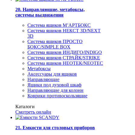
20. Направляющие, метабоксы,
системы выдвижения
Система ящиков М’АРТБОКС
Система ящиков НЕКСТ 3D/NEXT
3D
Система ящиков ПРОСТО
БОКС/SIMPLE BOX
Система ящиков ИНДИГО/INDIGO
Система ящиков СТРАЙК/STRIKE
Система ящиков НЕОТЕК/NEOTEC
Метабоксы
Аксессуары для ящиков
Направляющие
Ящики под духовой шкаф
Направляющие для колонн
Коврики противоскользящие
Каталоги
Смотреть онлайн
21. Емкости для столовых приборов