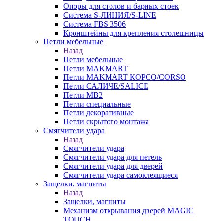
Опоры для столов и барных стоек
Система S-ЛИНИЯ/S-LINE
Система FBS 3506
Кронштейны для крепления столешницы
Петли мебельные
Назад
Петли мебельные
Петли MAKMART
Петли MAKMART КОРСО/CORSO
Петли САЛИЧЕ/SALICE
Петли MB2
Петли специальные
Петли декоративные
Петли скрытого монтажа
Смягчители удара
Назад
Смягчители удара
Смягчители удара для петель
Смягчители удара для дверей
Cмягчители удара самоклеящиеся
Защелки, магниты
Назад
Защелки, магниты
Механизм открывания дверей MAGIC
TOUCH