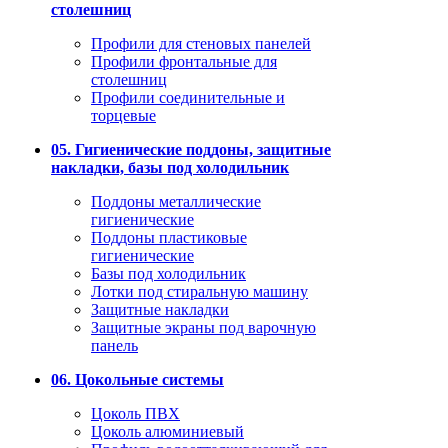
столешниц
Профили для стеновых панелей
Профили фронтальные для
столешниц
Профили соединительные и
торцевые
05. Гигиенические поддоны, защитные
накладки, базы под холодильник
Поддоны металлические
гигиенические
Поддоны пластиковые
гигиенические
Базы под холодильник
Лотки под стиральную машину
Защитные накладки
Защитные экраны под варочную
панель
06. Цокольные системы
Цоколь ПВХ
Цоколь алюминиевый