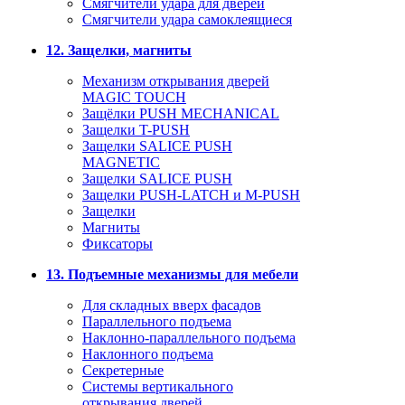
Смягчители удара для дверей
Cмягчители удара самоклеящиеся
12. Защелки, магниты
Механизм открывания дверей
MAGIC TOUCH
Защёлки PUSH MECHANICAL
Защелки T-PUSH
Защелки SALICE PUSH
MAGNETIC
Защелки SALICE PUSH
Защелки PUSH-LATCH и M-PUSH
Защелки
Магниты
Фиксаторы
13. Подъемные механизмы для мебели
Для складных вверх фасадов
Параллельного подъема
Наклонно-параллельного подъема
Наклонного подъема
Секретерные
Системы вертикального
открывания дверей