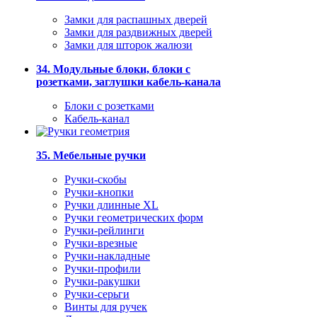
Замки для распашных дверей
Замки для раздвижных дверей
Замки для шторок жалюзи
34. Модульные блоки, блоки с
розетками, заглушки кабель-канала
Блоки с розетками
Кабель-канал
35. Мебельные ручки
Ручки-скобы
Ручки-кнопки
Ручки длинные XL
Ручки геометрических форм
Ручки-рейлинги
Ручки-врезные
Ручки-накладные
Ручки-профили
Ручки-ракушки
Ручки-серьги
Винты для ручек