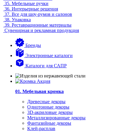
35.
Мебельные ручки
36.
Интерьерные решения
37.
Все для шоу-румов и салонов
38.
Упаковка
39.
Реставрационные материалы
Сувенирная и рекламная продукция
Бренды
Электронные каталоги
Каталоги для САПР
01. Мебельная кромка
Древесные декоры
Однотонные декоры
3D-акриловые декоры
Металлизированные декоры
Фантазийные декоры
Клей-расплав