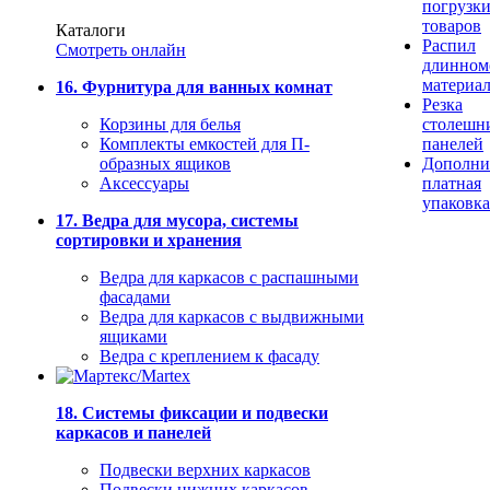
погрузк
товаров
Каталоги
Распил
Смотреть онлайн
длинном
материа
16. Фурнитура для ванных комнат
Резка
Корзины для белья
столешн
Комплекты емкостей для П-
панелей
образных ящиков
Дополни
Аксессуары
платная
упаковка
17. Ведра для мусора, системы
сортировки и хранения
Ведра для каркасов с распашными
фасадами
Ведра для каркасов с выдвижными
ящиками
Ведра с креплением к фасаду
18. Системы фиксации и подвески
каркасов и панелей
Подвески верхних каркасов
Подвески нижних каркасов