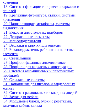
хранения
18.
Системы фиксации и подвески каркасов и
панелей
19.
Крепежная фурнитура, стяжки, системы
крепления
20.
Направляющие, метабоксы, системы
выдвижения
21.
Емкости для столовых приборов
22.
Декоративные элементы
23.
Менсолодержатели
24.
Вешалки и крючки для одежды
25.
Бокалодержатели, рейлинги и навесные
элементы
26.
Светильники
27.
Профили фасадные алюминиевые
28.
Профили для каркасных конструкций
29.
Системы алюминиевых и пластиковых
профилей
30.
Стеллажные системы
31.
Наполнение для шкафов и гардеробных
комнат
32.
Системы раздвижных и складных дверей
33.
Замки для мебели
34.
Модульные блоки, блоки с розетками,
заглушки кабель-канала