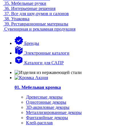
35.
Мебельные ручки
36.
Интерьерные решения
37.
Все для шоу-румов и салонов
38.
Упаковка
39.
Реставрационные материалы
Сувенирная и рекламная продукция
Бренды
Электронные каталоги
Каталоги для САПР
01. Мебельная кромка
Древесные декоры
Однотонные декоры
3D-акриловые декоры
Металлизированные декоры
Фантазийные декоры
Клей-расплав