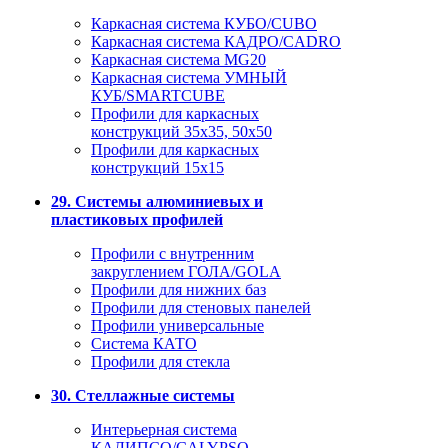
Каркасная система КУБО/CUBO
Каркасная система КАДРО/CADRO
Каркасная система MG20
Каркасная система УМНЫЙ
КУБ/SMARTCUBE
Профили для каркасных
конструкций 35x35, 50x50
Профили для каркасных
конструкций 15х15
29. Системы алюминиевых и
пластиковых профилей
Профили с внутренним
закруглением ГОЛА/GOLA
Профили для нижних баз
Профили для стеновых панелей
Профили универсальные
Система КАТО
Профили для стекла
30. Стеллажные системы
Интерьерная система
КАЛИПСО/CALYPSO