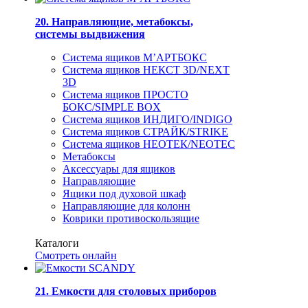
20. Направляющие, метабоксы,
системы выдвижения
Система ящиков М’АРТБОКС
Система ящиков НЕКСТ 3D/NEXT
3D
Система ящиков ПРОСТО
БОКС/SIMPLE BOX
Система ящиков ИНДИГО/INDIGO
Система ящиков СТРАЙК/STRIKE
Система ящиков НЕОТЕК/NEOTEC
Метабоксы
Аксессуары для ящиков
Направляющие
Ящики под духовой шкаф
Направляющие для колонн
Коврики противоскользящие
Каталоги
Смотреть онлайн
21. Емкости для столовых приборов