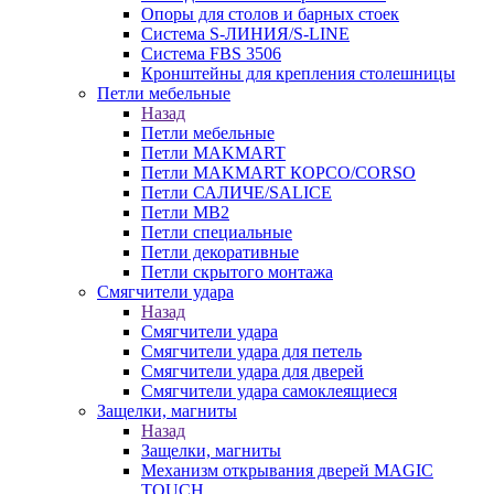
Опоры для столов и барных стоек
Система S-ЛИНИЯ/S-LINE
Система FBS 3506
Кронштейны для крепления столешницы
Петли мебельные
Назад
Петли мебельные
Петли MAKMART
Петли MAKMART КОРСО/CORSO
Петли САЛИЧЕ/SALICE
Петли MB2
Петли специальные
Петли декоративные
Петли скрытого монтажа
Смягчители удара
Назад
Смягчители удара
Смягчители удара для петель
Смягчители удара для дверей
Cмягчители удара самоклеящиеся
Защелки, магниты
Назад
Защелки, магниты
Механизм открывания дверей MAGIC
TOUCH