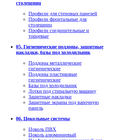
столешниц
Профили для стеновых панелей
Профили фронтальные для
столешниц
Профили соединительные и
торцевые
05. Гигиенические поддоны, защитные
накладки, базы под холодильник
Поддоны металлические
гигиенические
Поддоны пластиковые
гигиенические
Базы под холодильник
Лотки под стиральную машину
Защитные накладки
Защитные экраны под варочную
панель
06. Цокольные системы
Цоколь ПВХ
Цоколь алюминиевый