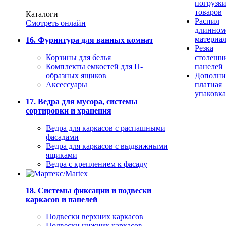
погрузк
товаров
Каталоги
Распил
Смотреть онлайн
длинном
материа
16. Фурнитура для ванных комнат
Резка
Корзины для белья
столешн
Комплекты емкостей для П-
панелей
образных ящиков
Дополни
Аксессуары
платная
упаковка
17. Ведра для мусора, системы
сортировки и хранения
Ведра для каркасов с распашными
фасадами
Ведра для каркасов с выдвижными
ящиками
Ведра с креплением к фасаду
18. Системы фиксации и подвески
каркасов и панелей
Подвески верхних каркасов
Подвески нижних каркасов