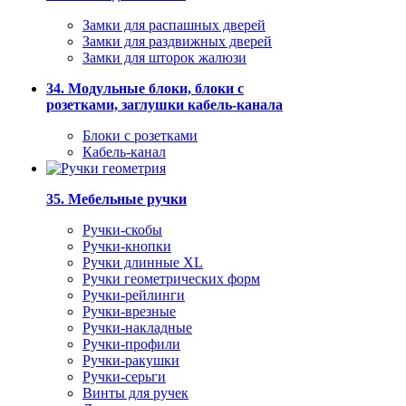
Замки для распашных дверей
Замки для раздвижных дверей
Замки для шторок жалюзи
34. Модульные блоки, блоки с
розетками, заглушки кабель-канала
Блоки с розетками
Кабель-канал
35. Мебельные ручки
Ручки-скобы
Ручки-кнопки
Ручки длинные XL
Ручки геометрических форм
Ручки-рейлинги
Ручки-врезные
Ручки-накладные
Ручки-профили
Ручки-ракушки
Ручки-серьги
Винты для ручек