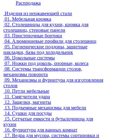
Распродажа
Изделия из нержавеющей стали
01.
Мебельная кромка
02.
Столешницы для кухни, кромка для
столешниц, стеновые панели
03.
Пристеночные бортики
04.
Алюминиевые профили для столешниц
05.
Гигиенические поддоны, защитные
накладки, базы под холодильник
06.
Цокольные системы
07.
Ножки под цоколь, опорные, колеса
08.
Системы трансформации столов,
механизмы поворота
09.
Механизмы и фурнитура для изготовления
столов
10.
Петли мебельные
11.
Смягчители удара
12.
Защелки, магниты
13.
Подъемные механизмы для мебели
14.
Сушки для посуды
15.
Сетчатые емкости и бутылочницы для
кухни
16.
Фурнитура для ванных комнат
17.
Ведра для мусора, системы сортировки и