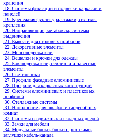
хранения
18.
Системы фиксации и подвески каркасов и
панелей
19.
Крепежная фурнитура, стяжки, системы
крепления
20.
Направляющие, метабоксы, системы
выдвижения
21.
Емкости для столовых приборов
22.
Декоративные элементы
23.
Менсолодержатели
24.
Вешалки и крючки для одежды
25.
Бокалодержатели, рейлинги и навесные
элементы
26.
Светильники
27.
Профили фасадные алюминиевые
28.
Профили для каркасных конструкций
29.
Системы алюминиевых и пластиковых
профилей
30.
Стеллажные системы
31.
Наполнение для шкафов и гардеробных
комнат
32.
Системы раздвижных и складных дверей
33.
Замки для мебели
34.
Модульные блоки, блоки с розетками,
заглушки кабель-канала