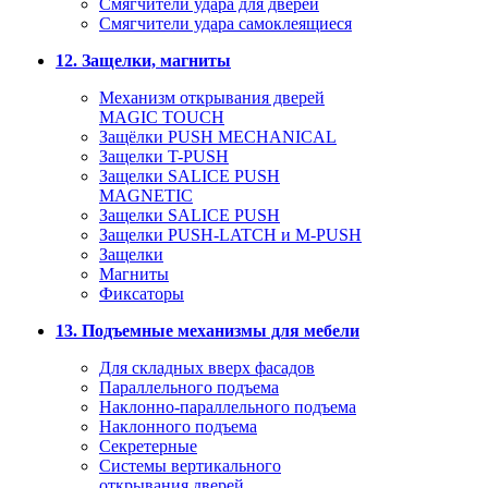
Смягчители удара для дверей
Cмягчители удара самоклеящиеся
12. Защелки, магниты
Механизм открывания дверей
MAGIC TOUCH
Защёлки PUSH MECHANICAL
Защелки T-PUSH
Защелки SALICE PUSH
MAGNETIC
Защелки SALICE PUSH
Защелки PUSH-LATCH и M-PUSH
Защелки
Магниты
Фиксаторы
13. Подъемные механизмы для мебели
Для складных вверх фасадов
Параллельного подъема
Наклонно-параллельного подъема
Наклонного подъема
Секретерные
Системы вертикального
открывания дверей