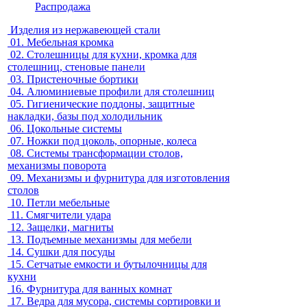
Распродажа
Изделия из нержавеющей стали
01.
Мебельная кромка
02.
Столешницы для кухни, кромка для
столешниц, стеновые панели
03.
Пристеночные бортики
04.
Алюминиевые профили для столешниц
05.
Гигиенические поддоны, защитные
накладки, базы под холодильник
06.
Цокольные системы
07.
Ножки под цоколь, опорные, колеса
08.
Системы трансформации столов,
механизмы поворота
09.
Механизмы и фурнитура для изготовления
столов
10.
Петли мебельные
11.
Смягчители удара
12.
Защелки, магниты
13.
Подъемные механизмы для мебели
14.
Сушки для посуды
15.
Сетчатые емкости и бутылочницы для
кухни
16.
Фурнитура для ванных комнат
17.
Ведра для мусора, системы сортировки и