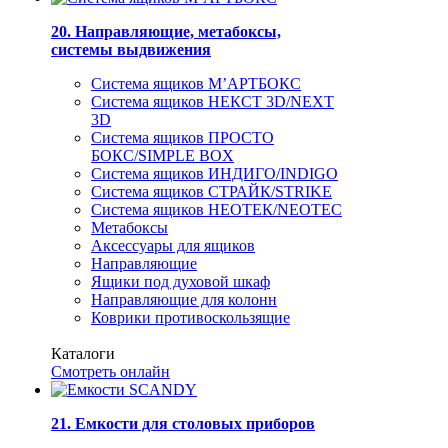
20. Направляющие, метабоксы,
системы выдвижения
Система ящиков М’АРТБОКС
Система ящиков НЕКСТ 3D/NEXT
3D
Система ящиков ПРОСТО
БОКС/SIMPLE BOX
Система ящиков ИНДИГО/INDIGO
Система ящиков СТРАЙК/STRIKE
Система ящиков НЕОТЕК/NEOTEC
Метабоксы
Аксессуары для ящиков
Направляющие
Ящики под духовой шкаф
Направляющие для колонн
Коврики противоскользящие
Каталоги
Смотреть онлайн
21. Емкости для столовых приборов