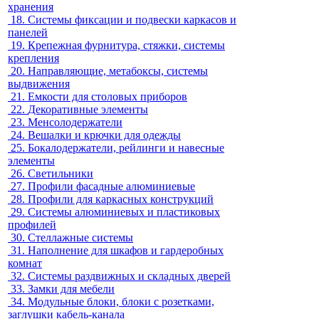
хранения
18.
Системы фиксации и подвески каркасов и
панелей
19.
Крепежная фурнитура, стяжки, системы
крепления
20.
Направляющие, метабоксы, системы
выдвижения
21.
Емкости для столовых приборов
22.
Декоративные элементы
23.
Менсолодержатели
24.
Вешалки и крючки для одежды
25.
Бокалодержатели, рейлинги и навесные
элементы
26.
Светильники
27.
Профили фасадные алюминиевые
28.
Профили для каркасных конструкций
29.
Системы алюминиевых и пластиковых
профилей
30.
Стеллажные системы
31.
Наполнение для шкафов и гардеробных
комнат
32.
Системы раздвижных и складных дверей
33.
Замки для мебели
34.
Модульные блоки, блоки с розетками,
заглушки кабель-канала