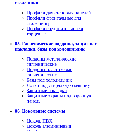
столешниц
Профили для стеновых панелей
Профили фронтальные для
столешниц
Профили соединительные и
торцевые
05. Гигиенические поддоны, защитные
накладки, базы под холодильник
Поддоны металлические
гигиенические
Поддоны пластиковые
гигиенические
Базы под холодильник
Лотки под стиральную машину
Защитные накладки
Защитные экраны под варочную
панель
06. Цокольные системы
Цоколь ПВХ
Цоколь алюминиевый