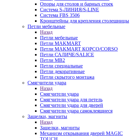
Опоры для столов и барных стоек
Система S-ЛИНИЯ/S-LINE
Система FBS 3506
Кронштейны для крепления столешницы
Петли мебельные
Назад
Петли мебельные
Петли MAKMART
Петли MAKMART КОРСО/CORSO
Петли САЛИЧЕ/SALICE
Петли MB2
Петли специальные
Петли декоративные
Петли скрытого монтажа
Смягчители удара
Назад
Смягчители удара
Смягчители удара для петель
Смягчители удара для дверей
Cмягчители удара самоклеящиеся
Защелки, магниты
Назад
Защелки, магниты
Механизм открывания дверей MAGIC
TOUCH