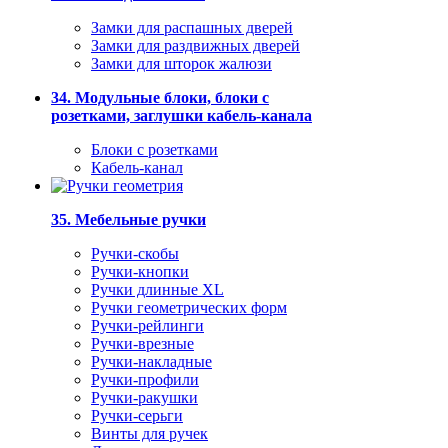
Замки для распашных дверей
Замки для раздвижных дверей
Замки для шторок жалюзи
34. Модульные блоки, блоки с
розетками, заглушки кабель-канала
Блоки с розетками
Кабель-канал
35. Мебельные ручки
Ручки-скобы
Ручки-кнопки
Ручки длинные XL
Ручки геометрических форм
Ручки-рейлинги
Ручки-врезные
Ручки-накладные
Ручки-профили
Ручки-ракушки
Ручки-серьги
Винты для ручек