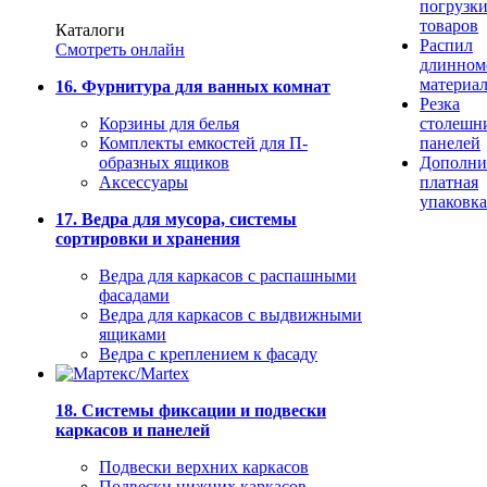
погрузк
товаров
Каталоги
Распил
Смотреть онлайн
длинном
материа
16. Фурнитура для ванных комнат
Резка
Корзины для белья
столешн
Комплекты емкостей для П-
панелей
образных ящиков
Дополни
Аксессуары
платная
упаковка
17. Ведра для мусора, системы
сортировки и хранения
Ведра для каркасов с распашными
фасадами
Ведра для каркасов с выдвижными
ящиками
Ведра с креплением к фасаду
18. Системы фиксации и подвески
каркасов и панелей
Подвески верхних каркасов
Подвески нижних каркасов