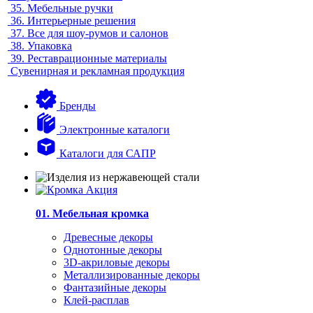
35.
Мебельные ручки
36.
Интерьерные решения
37.
Все для шоу-румов и салонов
38.
Упаковка
39.
Реставрационные материалы
Сувенирная и рекламная продукция
Бренды
Электронные каталоги
Каталоги для САПР
01. Мебельная кромка
Древесные декоры
Однотонные декоры
3D-акриловые декоры
Металлизированные декоры
Фантазийные декоры
Клей-расплав