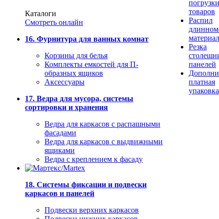
погрузк
товаров
Каталоги
Распил
Смотреть онлайн
длинном
материа
16. Фурнитура для ванных комнат
Резка
Корзины для белья
столешн
Комплекты емкостей для П-
панелей
образных ящиков
Дополни
Аксессуары
платная
упаковка
17. Ведра для мусора, системы
сортировки и хранения
Ведра для каркасов с распашными
фасадами
Ведра для каркасов с выдвижными
ящиками
Ведра с креплением к фасаду
18. Системы фиксации и подвески
каркасов и панелей
Подвески верхних каркасов
Подвески нижних каркасов