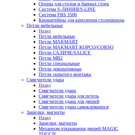
Опоры для столов и барных стоек
Система S-ЛИНИЯ/S-LINE
Система FBS 3506
Кронштейны для крепления столешницы
Петли мебельные
Назад
Петли мебельные
Петли MAKMART
Петли MAKMART КОРСО/CORSO
Петли САЛИЧЕ/SALICE
Петли MB2
Петли специальные
Петли декоративные
Петли скрытого монтажа
Смягчители удара
Назад
Смягчители удара
Смягчители удара для петель
Смягчители удара для дверей
Cмягчители удара самоклеящиеся
Защелки, магниты
Назад
Защелки, магниты
Механизм открывания дверей MAGIC
TOUCH