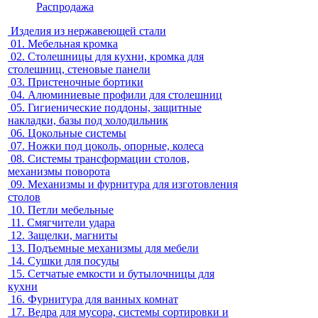
Распродажа
Изделия из нержавеющей стали
01.
Мебельная кромка
02.
Столешницы для кухни, кромка для
столешниц, стеновые панели
03.
Пристеночные бортики
04.
Алюминиевые профили для столешниц
05.
Гигиенические поддоны, защитные
накладки, базы под холодильник
06.
Цокольные системы
07.
Ножки под цоколь, опорные, колеса
08.
Системы трансформации столов,
механизмы поворота
09.
Механизмы и фурнитура для изготовления
столов
10.
Петли мебельные
11.
Смягчители удара
12.
Защелки, магниты
13.
Подъемные механизмы для мебели
14.
Сушки для посуды
15.
Сетчатые емкости и бутылочницы для
кухни
16.
Фурнитура для ванных комнат
17.
Ведра для мусора, системы сортировки и