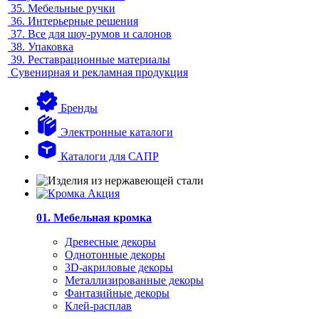
35.
Мебельные ручки
36.
Интерьерные решения
37.
Все для шоу-румов и салонов
38.
Упаковка
39.
Реставрационные материалы
Сувенирная и рекламная продукция
Бренды
Электронные каталоги
Каталоги для САПР
01. Мебельная кромка
Древесные декоры
Однотонные декоры
3D-акриловые декоры
Металлизированные декоры
Фантазийные декоры
Клей-расплав