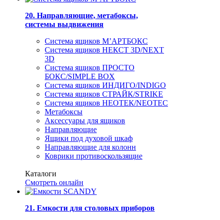
20. Направляющие, метабоксы,
системы выдвижения
Система ящиков М’АРТБОКС
Система ящиков НЕКСТ 3D/NEXT
3D
Система ящиков ПРОСТО
БОКС/SIMPLE BOX
Система ящиков ИНДИГО/INDIGO
Система ящиков СТРАЙК/STRIKE
Система ящиков НЕОТЕК/NEOTEC
Метабоксы
Аксессуары для ящиков
Направляющие
Ящики под духовой шкаф
Направляющие для колонн
Коврики противоскользящие
Каталоги
Смотреть онлайн
21. Емкости для столовых приборов