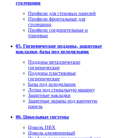
столешниц
Профили для стеновых панелей
Профили фронтальные для
столешниц
Профили соединительные и
торцевые
05. Гигиенические поддоны, защитные
накладки, базы под холодильник
Поддоны металлические
гигиенические
Поддоны пластиковые
гигиенические
Базы под холодильник
Лотки под стиральную машину
Защитные накладки
Защитные экраны под варочную
панель
06. Цокольные системы
Цоколь ПВХ
Цоколь алюминиевый