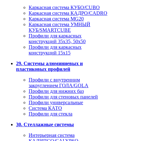
Каркасная система КУБО/CUBO
Каркасная система КАДРО/CADRO
Каркасная система MG20
Каркасная система УМНЫЙ
КУБ/SMARTCUBE
Профили для каркасных
конструкций 35x35, 50x50
Профили для каркасных
конструкций 15х15
29. Системы алюминиевых и
пластиковых профилей
Профили с внутренним
закруглением ГОЛА/GOLA
Профили для нижних баз
Профили для стеновых панелей
Профили универсальные
Система КАТО
Профили для стекла
30. Стеллажные системы
Интерьерная система
КАЛИПСО/CALYPSO