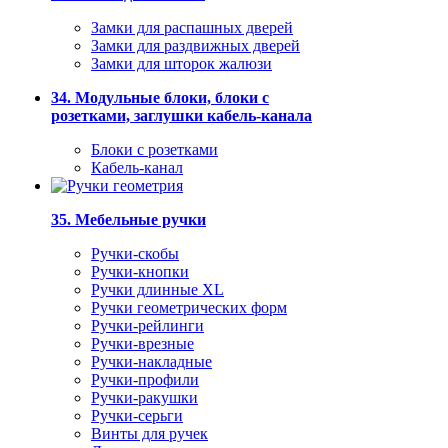
Замки для распашных дверей
Замки для раздвижных дверей
Замки для шторок жалюзи
34. Модульные блоки, блоки с
розетками, заглушки кабель-канала
Блоки с розетками
Кабель-канал
35. Мебельные ручки
Ручки-скобы
Ручки-кнопки
Ручки длинные XL
Ручки геометрических форм
Ручки-рейлинги
Ручки-врезные
Ручки-накладные
Ручки-профили
Ручки-ракушки
Ручки-серьги
Винты для ручек