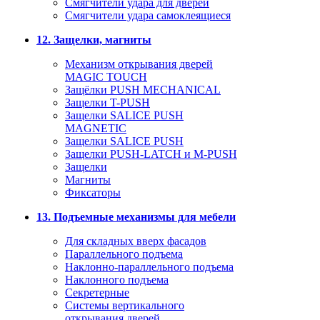
Смягчители удара для дверей
Cмягчители удара самоклеящиеся
12. Защелки, магниты
Механизм открывания дверей
MAGIC TOUCH
Защёлки PUSH MECHANICAL
Защелки T-PUSH
Защелки SALICE PUSH
MAGNETIC
Защелки SALICE PUSH
Защелки PUSH-LATCH и M-PUSH
Защелки
Магниты
Фиксаторы
13. Подъемные механизмы для мебели
Для складных вверх фасадов
Параллельного подъема
Наклонно-параллельного подъема
Наклонного подъема
Секретерные
Системы вертикального
открывания дверей