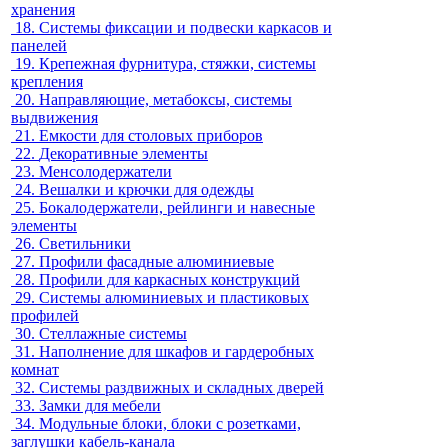
хранения
18.
Системы фиксации и подвески каркасов и
панелей
19.
Крепежная фурнитура, стяжки, системы
крепления
20.
Направляющие, метабоксы, системы
выдвижения
21.
Емкости для столовых приборов
22.
Декоративные элементы
23.
Менсолодержатели
24.
Вешалки и крючки для одежды
25.
Бокалодержатели, рейлинги и навесные
элементы
26.
Светильники
27.
Профили фасадные алюминиевые
28.
Профили для каркасных конструкций
29.
Системы алюминиевых и пластиковых
профилей
30.
Стеллажные системы
31.
Наполнение для шкафов и гардеробных
комнат
32.
Системы раздвижных и складных дверей
33.
Замки для мебели
34.
Модульные блоки, блоки с розетками,
заглушки кабель-канала