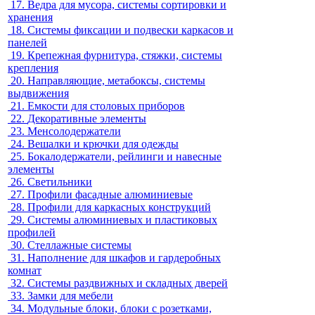
17.
Ведра для мусора, системы сортировки и
хранения
18.
Системы фиксации и подвески каркасов и
панелей
19.
Крепежная фурнитура, стяжки, системы
крепления
20.
Направляющие, метабоксы, системы
выдвижения
21.
Емкости для столовых приборов
22.
Декоративные элементы
23.
Менсолодержатели
24.
Вешалки и крючки для одежды
25.
Бокалодержатели, рейлинги и навесные
элементы
26.
Светильники
27.
Профили фасадные алюминиевые
28.
Профили для каркасных конструкций
29.
Системы алюминиевых и пластиковых
профилей
30.
Стеллажные системы
31.
Наполнение для шкафов и гардеробных
комнат
32.
Системы раздвижных и складных дверей
33.
Замки для мебели
34.
Модульные блоки, блоки с розетками,