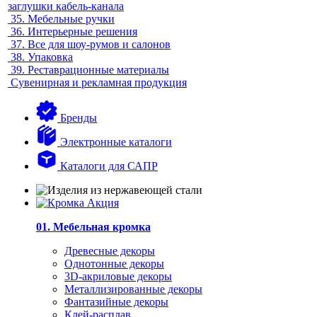
заглушки кабель-канала
35.
Мебельные ручки
36.
Интерьерные решения
37.
Все для шоу-румов и салонов
38.
Упаковка
39.
Реставрационные материалы
Сувенирная и рекламная продукция
Бренды
Электронные каталоги
Каталоги для САПР
01. Мебельная кромка
Древесные декоры
Однотонные декоры
3D-акриловые декоры
Металлизированные декоры
Фантазийные декоры
Клей-расплав