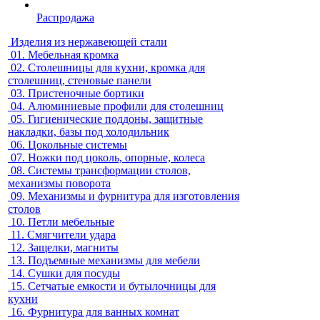
Распродажа
Изделия из нержавеющей стали
01.
Мебельная кромка
02.
Столешницы для кухни, кромка для
столешниц, стеновые панели
03.
Пристеночные бортики
04.
Алюминиевые профили для столешниц
05.
Гигиенические поддоны, защитные
накладки, базы под холодильник
06.
Цокольные системы
07.
Ножки под цоколь, опорные, колеса
08.
Системы трансформации столов,
механизмы поворота
09.
Механизмы и фурнитура для изготовления
столов
10.
Петли мебельные
11.
Смягчители удара
12.
Защелки, магниты
13.
Подъемные механизмы для мебели
14.
Сушки для посуды
15.
Сетчатые емкости и бутылочницы для
кухни
16.
Фурнитура для ванных комнат