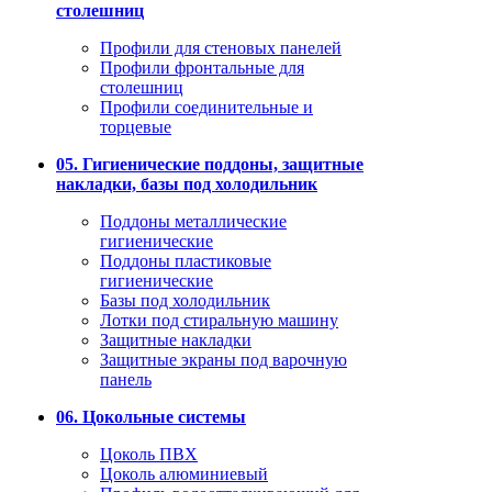
столешниц
Профили для стеновых панелей
Профили фронтальные для
столешниц
Профили соединительные и
торцевые
05. Гигиенические поддоны, защитные
накладки, базы под холодильник
Поддоны металлические
гигиенические
Поддоны пластиковые
гигиенические
Базы под холодильник
Лотки под стиральную машину
Защитные накладки
Защитные экраны под варочную
панель
06. Цокольные системы
Цоколь ПВХ
Цоколь алюминиевый