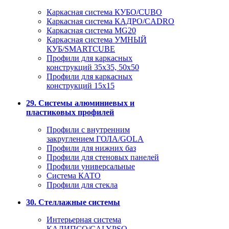
Каркасная система КУБО/CUBO
Каркасная система КАДРО/CADRO
Каркасная система MG20
Каркасная система УМНЫЙ
КУБ/SMARTCUBE
Профили для каркасных
конструкций 35x35, 50x50
Профили для каркасных
конструкций 15х15
29. Системы алюминиевых и
пластиковых профилей
Профили с внутренним
закруглением ГОЛА/GOLA
Профили для нижних баз
Профили для стеновых панелей
Профили универсальные
Система КАТО
Профили для стекла
30. Стеллажные системы
Интерьерная система
КАЛИПСО/CALYPSO