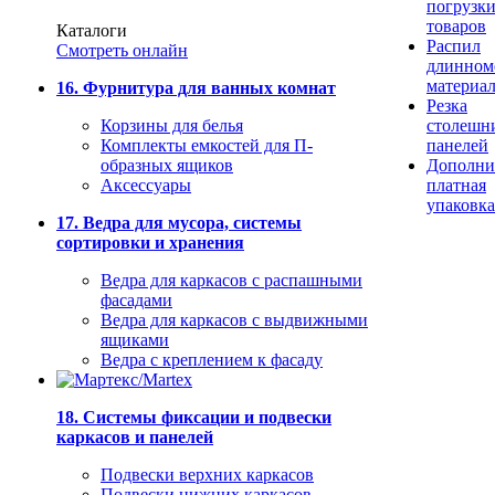
погрузк
товаров
Каталоги
Распил
Смотреть онлайн
длинном
материа
16. Фурнитура для ванных комнат
Резка
Корзины для белья
столешн
Комплекты емкостей для П-
панелей
образных ящиков
Дополни
Аксессуары
платная
упаковка
17. Ведра для мусора, системы
сортировки и хранения
Ведра для каркасов с распашными
фасадами
Ведра для каркасов с выдвижными
ящиками
Ведра с креплением к фасаду
18. Системы фиксации и подвески
каркасов и панелей
Подвески верхних каркасов
Подвески нижних каркасов