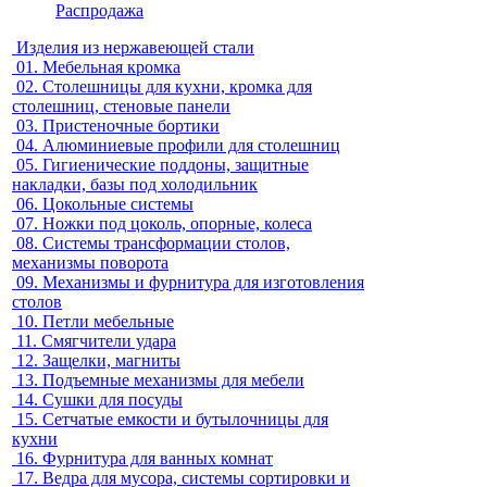
Распродажа
Изделия из нержавеющей стали
01.
Мебельная кромка
02.
Столешницы для кухни, кромка для
столешниц, стеновые панели
03.
Пристеночные бортики
04.
Алюминиевые профили для столешниц
05.
Гигиенические поддоны, защитные
накладки, базы под холодильник
06.
Цокольные системы
07.
Ножки под цоколь, опорные, колеса
08.
Системы трансформации столов,
механизмы поворота
09.
Механизмы и фурнитура для изготовления
столов
10.
Петли мебельные
11.
Смягчители удара
12.
Защелки, магниты
13.
Подъемные механизмы для мебели
14.
Сушки для посуды
15.
Сетчатые емкости и бутылочницы для
кухни
16.
Фурнитура для ванных комнат
17.
Ведра для мусора, системы сортировки и