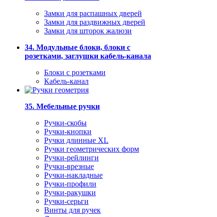
Замки для распашных дверей
Замки для раздвижных дверей
Замки для шторок жалюзи
34. Модульные блоки, блоки с
розетками, заглушки кабель-канала
Блоки с розетками
Кабель-канал
35. Мебельные ручки
Ручки-скобы
Ручки-кнопки
Ручки длинные XL
Ручки геометрических форм
Ручки-рейлинги
Ручки-врезные
Ручки-накладные
Ручки-профили
Ручки-ракушки
Ручки-серьги
Винты для ручек