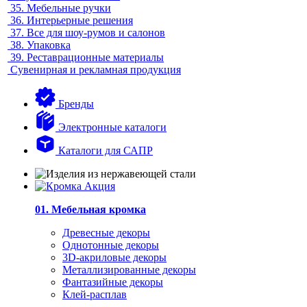
35.
Мебельные ручки
36.
Интерьерные решения
37.
Все для шоу-румов и салонов
38.
Упаковка
39.
Реставрационные материалы
Сувенирная и рекламная продукция
Бренды
Электронные каталоги
Каталоги для САПР
01. Мебельная кромка
Древесные декоры
Однотонные декоры
3D-акриловые декоры
Металлизированные декоры
Фантазийные декоры
Клей-расплав