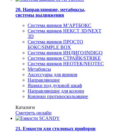
20. Направляющие, метабоксы,
системы выдвижения
Система ящиков М’АРТБОКС
Система ящиков НЕКСТ 3D/NEXT
3D
Система ящиков ПРОСТО
БОКС/SIMPLE BOX
Система ящиков ИНДИГО/INDIGO
Система ящиков СТРАЙК/STRIKE
Система ящиков НЕОТЕК/NEOTEC
Метабоксы
Аксессуары для ящиков
Направляющие
Ящики под духовой шкаф
Направляющие для колонн
Коврики противоскользящие
Каталоги
Смотреть онлайн
21. Емкости для столовых приборов