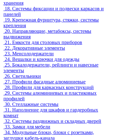
хранения
18.
Системы фиксации и подвески каркасов и
панелей
19.
Крепежная фурнитура, стяжки, системы
крепления
20.
Направляющие, метабоксы, системы
выдвижения
21.
Емкости для столовых приборов
22.
Декоративные элементы
23.
Менсолодержатели
24.
Вешалки и крючки для одежды
25.
Бокалодержатели, рейлинги и навесные
элементы
26.
Светильники
27.
Профили фасадные алюминиевые
28.
Профили для каркасных конструкций
29.
Системы алюминиевых и пластиковых
профилей
30.
Стеллажные системы
31.
Наполнение для шкафов и гардеробных
комнат
32.
Системы раздвижных и складных дверей
33.
Замки для мебели
34.
Модульные блоки, блоки с розетками,
заглушки кабель-канала