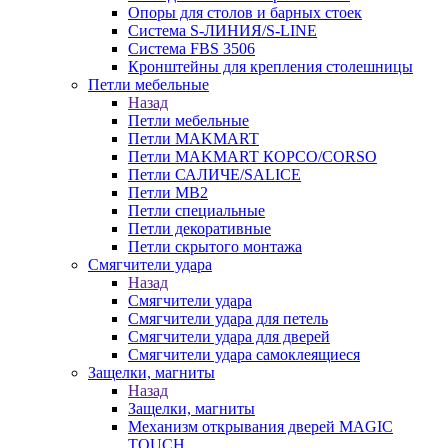
Опоры для столов и барных стоек
Система S-ЛИНИЯ/S-LINE
Система FBS 3506
Кронштейны для крепления столешницы
Петли мебельные
Назад
Петли мебельные
Петли MAKMART
Петли MAKMART КОРСО/CORSO
Петли САЛИЧЕ/SALICE
Петли MB2
Петли специальные
Петли декоративные
Петли скрытого монтажа
Смягчители удара
Назад
Смягчители удара
Смягчители удара для петель
Смягчители удара для дверей
Cмягчители удара самоклеящиеся
Защелки, магниты
Назад
Защелки, магниты
Механизм открывания дверей MAGIC
TOUCH