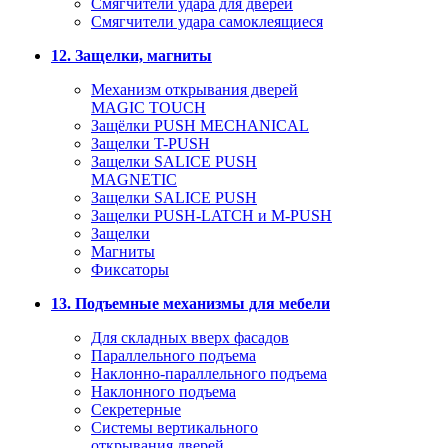
Смягчители удара для дверей
Cмягчители удара самоклеящиеся
12. Защелки, магниты
Механизм открывания дверей
MAGIC TOUCH
Защёлки PUSH MECHANICAL
Защелки T-PUSH
Защелки SALICE PUSH
MAGNETIC
Защелки SALICE PUSH
Защелки PUSH-LATCH и M-PUSH
Защелки
Магниты
Фиксаторы
13. Подъемные механизмы для мебели
Для складных вверх фасадов
Параллельного подъема
Наклонно-параллельного подъема
Наклонного подъема
Секретерные
Системы вертикального
открывания дверей