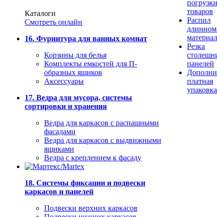
погрузк
товаров
Каталоги
Распил
Смотреть онлайн
длинном
материа
16. Фурнитура для ванных комнат
Резка
Корзины для белья
столешн
Комплекты емкостей для П-
панелей
образных ящиков
Дополни
Аксессуары
платная
упаковка
17. Ведра для мусора, системы
сортировки и хранения
Ведра для каркасов с распашными
фасадами
Ведра для каркасов с выдвижными
ящиками
Ведра с креплением к фасаду
18. Системы фиксации и подвески
каркасов и панелей
Подвески верхних каркасов
Подвески нижних каркасов