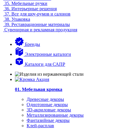
35.
Мебельные ручки
36.
Интерьерные решения
37.
Все для шоу-румов и салонов
38.
Упаковка
39.
Реставрационные материалы
Сувенирная и рекламная продукция
Бренды
Электронные каталоги
Каталоги для САПР
01. Мебельная кромка
Древесные декоры
Однотонные декоры
3D-акриловые декоры
Металлизированные декоры
Фантазийные декоры
Клей-расплав