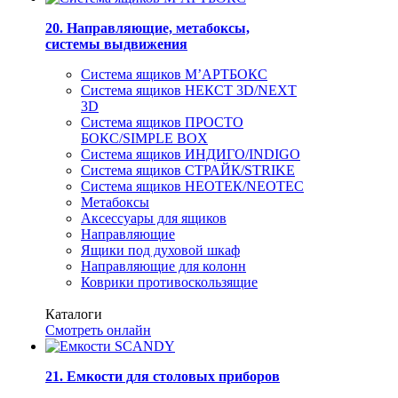
20. Направляющие, метабоксы,
системы выдвижения
Система ящиков М’АРТБОКС
Система ящиков НЕКСТ 3D/NEXT
3D
Система ящиков ПРОСТО
БОКС/SIMPLE BOX
Система ящиков ИНДИГО/INDIGO
Система ящиков СТРАЙК/STRIKE
Система ящиков НЕОТЕК/NEOTEC
Метабоксы
Аксессуары для ящиков
Направляющие
Ящики под духовой шкаф
Направляющие для колонн
Коврики противоскользящие
Каталоги
Смотреть онлайн
21. Емкости для столовых приборов