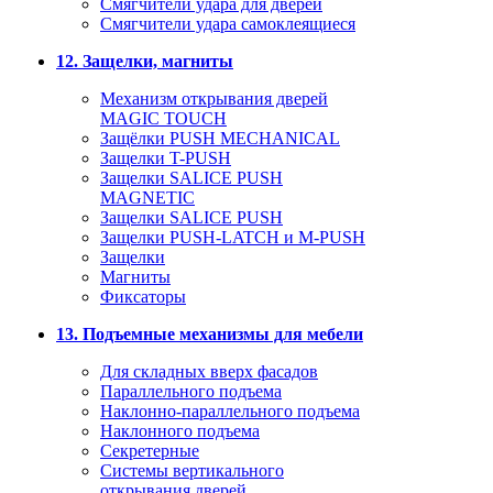
Смягчители удара для дверей
Cмягчители удара самоклеящиеся
12. Защелки, магниты
Механизм открывания дверей
MAGIC TOUCH
Защёлки PUSH MECHANICAL
Защелки T-PUSH
Защелки SALICE PUSH
MAGNETIC
Защелки SALICE PUSH
Защелки PUSH-LATCH и M-PUSH
Защелки
Магниты
Фиксаторы
13. Подъемные механизмы для мебели
Для складных вверх фасадов
Параллельного подъема
Наклонно-параллельного подъема
Наклонного подъема
Секретерные
Системы вертикального
открывания дверей