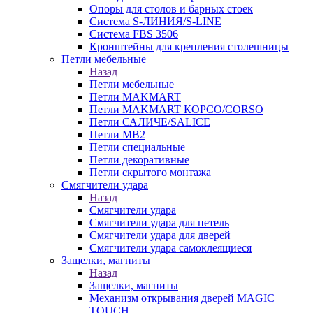
Опоры для столов и барных стоек
Система S-ЛИНИЯ/S-LINE
Система FBS 3506
Кронштейны для крепления столешницы
Петли мебельные
Назад
Петли мебельные
Петли MAKMART
Петли MAKMART КОРСО/CORSO
Петли САЛИЧЕ/SALICE
Петли MB2
Петли специальные
Петли декоративные
Петли скрытого монтажа
Смягчители удара
Назад
Смягчители удара
Смягчители удара для петель
Смягчители удара для дверей
Cмягчители удара самоклеящиеся
Защелки, магниты
Назад
Защелки, магниты
Механизм открывания дверей MAGIC
TOUCH