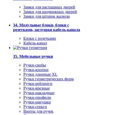
Замки для распашных дверей
Замки для раздвижных дверей
Замки для шторок жалюзи
34. Модульные блоки, блоки с
розетками, заглушки кабель-канала
Блоки с розетками
Кабель-канал
35. Мебельные ручки
Ручки-скобы
Ручки-кнопки
Ручки длинные XL
Ручки геометрических форм
Ручки-рейлинги
Ручки-врезные
Ручки-накладные
Ручки-профили
Ручки-ракушки
Ручки-серьги
Винты для ручек