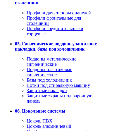
столешниц
Профили для стеновых панелей
Профили фронтальные для
столешниц
Профили соединительные и
торцевые
05. Гигиенические поддоны, защитные
накладки, базы под холодильник
Поддоны металлические
гигиенические
Поддоны пластиковые
гигиенические
Базы под холодильник
Лотки под стиральную машину
Защитные накладки
Защитные экраны под варочную
панель
06. Цокольные системы
Цоколь ПВХ
Цоколь алюминиевый