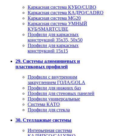
Каркасная система КУБО/CUBO
Каркасная система КАДРО/CADRO
Каркасная система MG20
Каркасная система УМНЫЙ
КУБ/SMARTCUBE
Профили для каркасных
конструкций 35x35, 50x50
Профили для каркасных
конструкций 15х15
29. Системы алюминиевых и
пластиковых профилей
Профили с внутренним
закруглением ГОЛА/GOLA
Профили для нижних баз
Профили для стеновых панелей
Профили универсальные
Система КАТО
Профили для стекла
30. Стеллажные системы
Интерьерная система
КАЛИПСО/CALYPSO