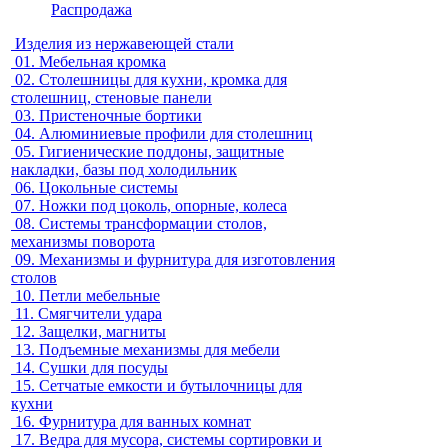
Распродажа
Изделия из нержавеющей стали
01.
Мебельная кромка
02.
Столешницы для кухни, кромка для
столешниц, стеновые панели
03.
Пристеночные бортики
04.
Алюминиевые профили для столешниц
05.
Гигиенические поддоны, защитные
накладки, базы под холодильник
06.
Цокольные системы
07.
Ножки под цоколь, опорные, колеса
08.
Системы трансформации столов,
механизмы поворота
09.
Механизмы и фурнитура для изготовления
столов
10.
Петли мебельные
11.
Смягчители удара
12.
Защелки, магниты
13.
Подъемные механизмы для мебели
14.
Сушки для посуды
15.
Сетчатые емкости и бутылочницы для
кухни
16.
Фурнитура для ванных комнат
17.
Ведра для мусора, системы сортировки и