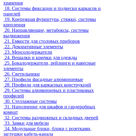
хранения
18.
Системы фиксации и подвески каркасов и
панелей
19.
Крепежная фурнитура, стяжки, системы
крепления
20.
Направляющие, метабоксы, системы
выдвижения
21.
Емкости для столовых приборов
22.
Декоративные элементы
23.
Менсолодержатели
24.
Вешалки и крючки для одежды
25.
Бокалодержатели, рейлинги и навесные
элементы
26.
Светильники
27.
Профили фасадные алюминиевые
28.
Профили для каркасных конструкций
29.
Системы алюминиевых и пластиковых
профилей
30.
Стеллажные системы
31.
Наполнение для шкафов и гардеробных
комнат
32.
Системы раздвижных и складных дверей
33.
Замки для мебели
34.
Модульные блоки, блоки с розетками,
заглушки кабель-канала