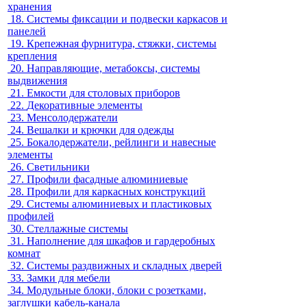
хранения
18.
Системы фиксации и подвески каркасов и
панелей
19.
Крепежная фурнитура, стяжки, системы
крепления
20.
Направляющие, метабоксы, системы
выдвижения
21.
Емкости для столовых приборов
22.
Декоративные элементы
23.
Менсолодержатели
24.
Вешалки и крючки для одежды
25.
Бокалодержатели, рейлинги и навесные
элементы
26.
Светильники
27.
Профили фасадные алюминиевые
28.
Профили для каркасных конструкций
29.
Системы алюминиевых и пластиковых
профилей
30.
Стеллажные системы
31.
Наполнение для шкафов и гардеробных
комнат
32.
Системы раздвижных и складных дверей
33.
Замки для мебели
34.
Модульные блоки, блоки с розетками,
заглушки кабель-канала