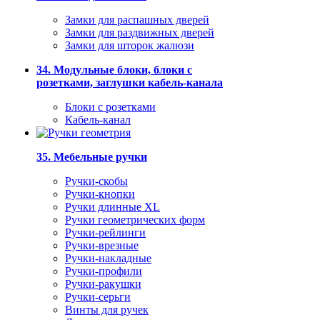
Замки для распашных дверей
Замки для раздвижных дверей
Замки для шторок жалюзи
34. Модульные блоки, блоки с
розетками, заглушки кабель-канала
Блоки с розетками
Кабель-канал
35. Мебельные ручки
Ручки-скобы
Ручки-кнопки
Ручки длинные XL
Ручки геометрических форм
Ручки-рейлинги
Ручки-врезные
Ручки-накладные
Ручки-профили
Ручки-ракушки
Ручки-серьги
Винты для ручек