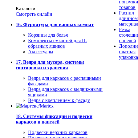
погрузк
товаров
Каталоги
Распил
Смотреть онлайн
длинном
материа
16. Фурнитура для ванных комнат
Резка
Корзины для белья
столешн
Комплекты емкостей для П-
панелей
образных ящиков
Дополни
Аксессуары
платная
упаковка
17. Ведра для мусора, системы
сортировки и хранения
Ведра для каркасов с распашными
фасадами
Ведра для каркасов с выдвижными
ящиками
Ведра с креплением к фасаду
18. Системы фиксации и подвески
каркасов и панелей
Подвески верхних каркасов
Подвески нижних каркасов