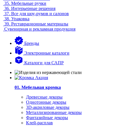
35.
Мебельные ручки
36.
Интерьерные решения
37.
Все для шоу-румов и салонов
38.
Упаковка
39.
Реставрационные материалы
Сувенирная и рекламная продукция
Бренды
Электронные каталоги
Каталоги для САПР
01. Мебельная кромка
Древесные декоры
Однотонные декоры
3D-акриловые декоры
Металлизированные декоры
Фантазийные декоры
Клей-расплав