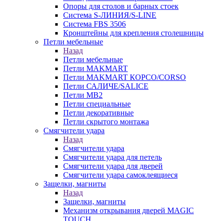
Опоры для столов и барных стоек
Система S-ЛИНИЯ/S-LINE
Система FBS 3506
Кронштейны для крепления столешницы
Петли мебельные
Назад
Петли мебельные
Петли MAKMART
Петли MAKMART КОРСО/CORSO
Петли САЛИЧЕ/SALICE
Петли MB2
Петли специальные
Петли декоративные
Петли скрытого монтажа
Смягчители удара
Назад
Смягчители удара
Смягчители удара для петель
Смягчители удара для дверей
Cмягчители удара самоклеящиеся
Защелки, магниты
Назад
Защелки, магниты
Механизм открывания дверей MAGIC
TOUCH