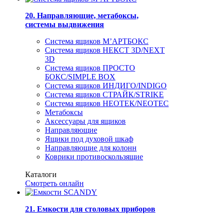
20. Направляющие, метабоксы,
системы выдвижения
Система ящиков М’АРТБОКС
Система ящиков НЕКСТ 3D/NEXT
3D
Система ящиков ПРОСТО
БОКС/SIMPLE BOX
Система ящиков ИНДИГО/INDIGO
Система ящиков СТРАЙК/STRIKE
Система ящиков НЕОТЕК/NEOTEC
Метабоксы
Аксессуары для ящиков
Направляющие
Ящики под духовой шкаф
Направляющие для колонн
Коврики противоскользящие
Каталоги
Смотреть онлайн
21. Емкости для столовых приборов