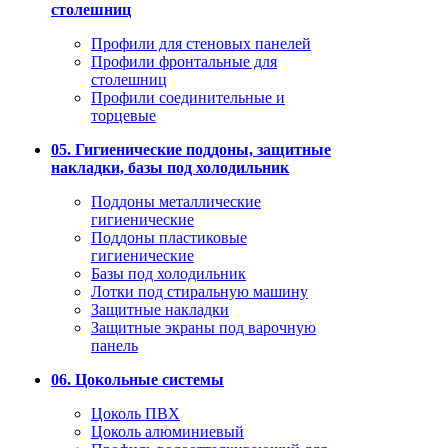
столешниц
Профили для стеновых панелей
Профили фронтальные для
столешниц
Профили соединительные и
торцевые
05. Гигиенические поддоны, защитные
накладки, базы под холодильник
Поддоны металлические
гигиенические
Поддоны пластиковые
гигиенические
Базы под холодильник
Лотки под стиральную машину
Защитные накладки
Защитные экраны под варочную
панель
06. Цокольные системы
Цоколь ПВХ
Цоколь алюминиевый