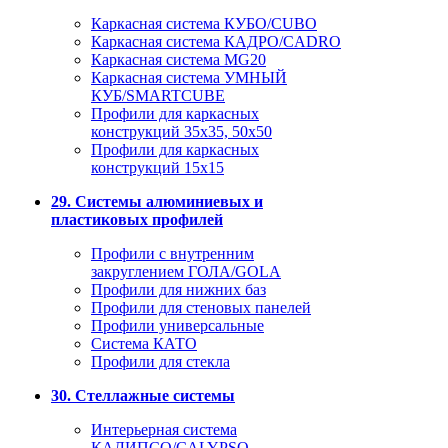
Каркасная система КУБО/CUBO
Каркасная система КАДРО/CADRO
Каркасная система MG20
Каркасная система УМНЫЙ
КУБ/SMARTCUBE
Профили для каркасных
конструкций 35x35, 50x50
Профили для каркасных
конструкций 15х15
29. Системы алюминиевых и
пластиковых профилей
Профили с внутренним
закруглением ГОЛА/GOLA
Профили для нижних баз
Профили для стеновых панелей
Профили универсальные
Система КАТО
Профили для стекла
30. Стеллажные системы
Интерьерная система
КАЛИПСО/CALYPSO