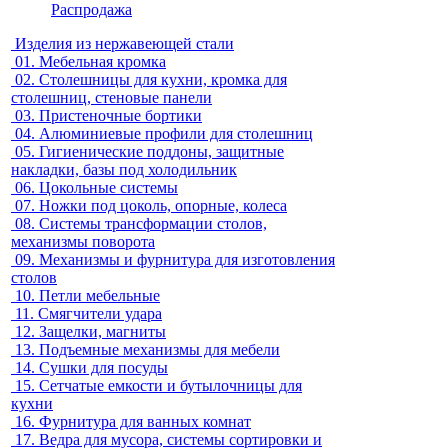
Распродажа
Изделия из нержавеющей стали
01.
Мебельная кромка
02.
Столешницы для кухни, кромка для
столешниц, стеновые панели
03.
Пристеночные бортики
04.
Алюминиевые профили для столешниц
05.
Гигиенические поддоны, защитные
накладки, базы под холодильник
06.
Цокольные системы
07.
Ножки под цоколь, опорные, колеса
08.
Системы трансформации столов,
механизмы поворота
09.
Механизмы и фурнитура для изготовления
столов
10.
Петли мебельные
11.
Смягчители удара
12.
Защелки, магниты
13.
Подъемные механизмы для мебели
14.
Сушки для посуды
15.
Сетчатые емкости и бутылочницы для
кухни
16.
Фурнитура для ванных комнат
17.
Ведра для мусора, системы сортировки и