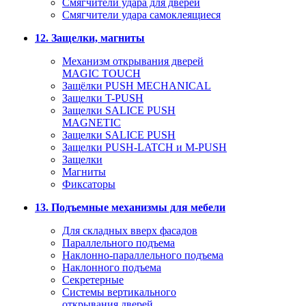
Смягчители удара для дверей
Cмягчители удара самоклеящиеся
12. Защелки, магниты
Механизм открывания дверей
MAGIC TOUCH
Защёлки PUSH MECHANICAL
Защелки T-PUSH
Защелки SALICE PUSH
MAGNETIC
Защелки SALICE PUSH
Защелки PUSH-LATCH и M-PUSH
Защелки
Магниты
Фиксаторы
13. Подъемные механизмы для мебели
Для складных вверх фасадов
Параллельного подъема
Наклонно-параллельного подъема
Наклонного подъема
Секретерные
Системы вертикального
открывания дверей