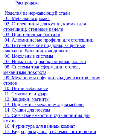
Распродажа
Изделия из нержавеющей стали
01.
Мебельная кромка
02.
Столешницы для кухни, кромка для
столешниц, стеновые панели
03.
Пристеночные бортики
04.
Алюминиевые профили для столешниц
05.
Гигиенические поддоны, защитные
накладки, базы под холодильник
06.
Цокольные системы
07.
Ножки под цоколь, опорные, колеса
08.
Системы трансформации столов,
механизмы поворота
09.
Механизмы и фурнитура для изготовления
столов
10.
Петли мебельные
11.
Смягчители удара
12.
Защелки, магниты
13.
Подъемные механизмы для мебели
14.
Сушки для посуды
15.
Сетчатые емкости и бутылочницы для
кухни
16.
Фурнитура для ванных комнат
17.
Ведра для мусора, системы сортировки и