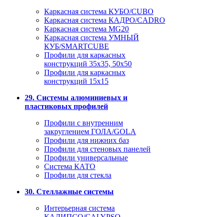
Каркасная система КУБО/CUBO
Каркасная система КАДРО/CADRO
Каркасная система MG20
Каркасная система УМНЫЙ
КУБ/SMARTCUBE
Профили для каркасных
конструкций 35x35, 50x50
Профили для каркасных
конструкций 15х15
29. Системы алюминиевых и
пластиковых профилей
Профили с внутренним
закруглением ГОЛА/GOLA
Профили для нижних баз
Профили для стеновых панелей
Профили универсальные
Система КАТО
Профили для стекла
30. Стеллажные системы
Интерьерная система
КАЛИПСО/CALYPSO