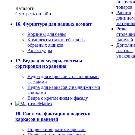
погрузк
товаров
Каталоги
Распил
Смотреть онлайн
длинном
материа
16. Фурнитура для ванных комнат
Резка
Корзины для белья
столешн
Комплекты емкостей для П-
панелей
образных ящиков
Дополни
Аксессуары
платная
упаковка
17. Ведра для мусора, системы
сортировки и хранения
Ведра для каркасов с распашными
фасадами
Ведра для каркасов с выдвижными
ящиками
Ведра с креплением к фасаду
18. Системы фиксации и подвески
каркасов и панелей
Подвески верхних каркасов
Подвески нижних каркасов