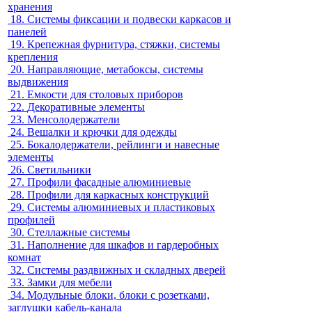
хранения
18.
Системы фиксации и подвески каркасов и
панелей
19.
Крепежная фурнитура, стяжки, системы
крепления
20.
Направляющие, метабоксы, системы
выдвижения
21.
Емкости для столовых приборов
22.
Декоративные элементы
23.
Менсолодержатели
24.
Вешалки и крючки для одежды
25.
Бокалодержатели, рейлинги и навесные
элементы
26.
Светильники
27.
Профили фасадные алюминиевые
28.
Профили для каркасных конструкций
29.
Системы алюминиевых и пластиковых
профилей
30.
Стеллажные системы
31.
Наполнение для шкафов и гардеробных
комнат
32.
Системы раздвижных и складных дверей
33.
Замки для мебели
34.
Модульные блоки, блоки с розетками,
заглушки кабель-канала