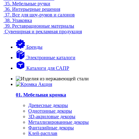
35.
Мебельные ручки
36.
Интерьерные решения
37.
Все для шоу-румов и салонов
38.
Упаковка
39.
Реставрационные материалы
Сувенирная и рекламная продукция
Бренды
Электронные каталоги
Каталоги для САПР
01. Мебельная кромка
Древесные декоры
Однотонные декоры
3D-акриловые декоры
Металлизированные декоры
Фантазийные декоры
Клей-расплав