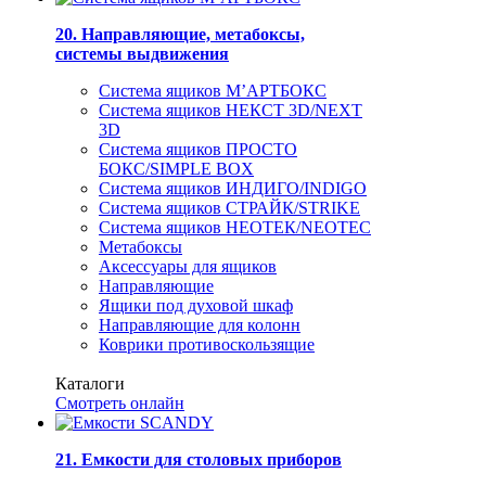
20. Направляющие, метабоксы,
системы выдвижения
Система ящиков М’АРТБОКС
Система ящиков НЕКСТ 3D/NEXT
3D
Система ящиков ПРОСТО
БОКС/SIMPLE BOX
Система ящиков ИНДИГО/INDIGO
Система ящиков СТРАЙК/STRIKE
Система ящиков НЕОТЕК/NEOTEC
Метабоксы
Аксессуары для ящиков
Направляющие
Ящики под духовой шкаф
Направляющие для колонн
Коврики противоскользящие
Каталоги
Смотреть онлайн
21. Емкости для столовых приборов