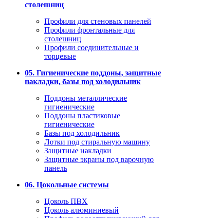
столешниц
Профили для стеновых панелей
Профили фронтальные для
столешниц
Профили соединительные и
торцевые
05. Гигиенические поддоны, защитные
накладки, базы под холодильник
Поддоны металлические
гигиенические
Поддоны пластиковые
гигиенические
Базы под холодильник
Лотки под стиральную машину
Защитные накладки
Защитные экраны под варочную
панель
06. Цокольные системы
Цоколь ПВХ
Цоколь алюминиевый