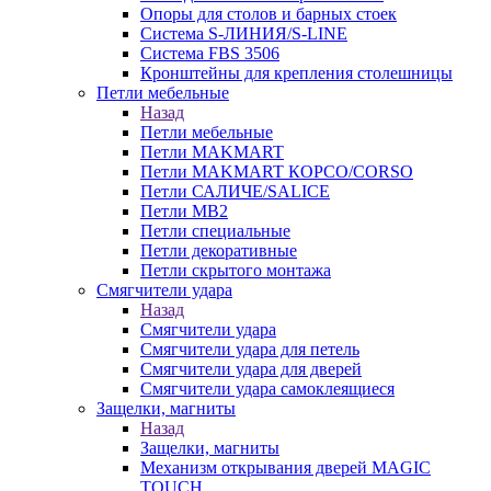
Опоры для столов и барных стоек
Система S-ЛИНИЯ/S-LINE
Система FBS 3506
Кронштейны для крепления столешницы
Петли мебельные
Назад
Петли мебельные
Петли MAKMART
Петли MAKMART КОРСО/CORSO
Петли САЛИЧЕ/SALICE
Петли MB2
Петли специальные
Петли декоративные
Петли скрытого монтажа
Смягчители удара
Назад
Смягчители удара
Смягчители удара для петель
Смягчители удара для дверей
Cмягчители удара самоклеящиеся
Защелки, магниты
Назад
Защелки, магниты
Механизм открывания дверей MAGIC
TOUCH