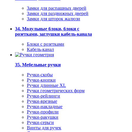
Замки для распашных дверей
Замки для раздвижных дверей
Замки для шторок жалюзи
34. Модульные блоки, блоки с
розетками, заглушки кабель-канала
Блоки с розетками
Кабель-канал
35. Мебельные ручки
Ручки-скобы
Ручки-кнопки
Ручки длинные XL
Ручки геометрических форм
Ручки-рейлинги
Ручки-врезные
Ручки-накладные
Ручки-профили
Ручки-ракушки
Ручки-серьги
Винты для ручек