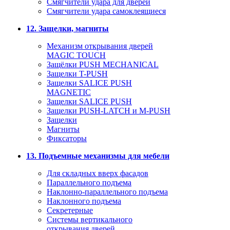
Смягчители удара для дверей
Cмягчители удара самоклеящиеся
12. Защелки, магниты
Механизм открывания дверей
MAGIC TOUCH
Защёлки PUSH MECHANICAL
Защелки T-PUSH
Защелки SALICE PUSH
MAGNETIC
Защелки SALICE PUSH
Защелки PUSH-LATCH и M-PUSH
Защелки
Магниты
Фиксаторы
13. Подъемные механизмы для мебели
Для складных вверх фасадов
Параллельного подъема
Наклонно-параллельного подъема
Наклонного подъема
Секретерные
Системы вертикального
открывания дверей