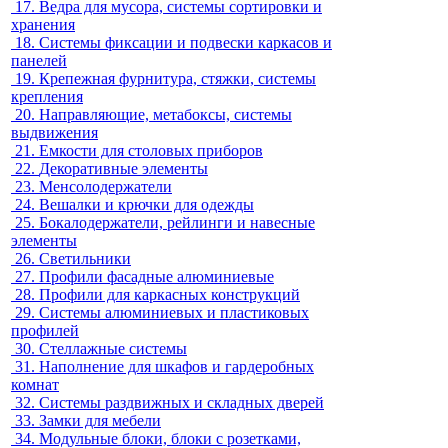
17.
Ведра для мусора, системы сортировки и
хранения
18.
Системы фиксации и подвески каркасов и
панелей
19.
Крепежная фурнитура, стяжки, системы
крепления
20.
Направляющие, метабоксы, системы
выдвижения
21.
Емкости для столовых приборов
22.
Декоративные элементы
23.
Менсолодержатели
24.
Вешалки и крючки для одежды
25.
Бокалодержатели, рейлинги и навесные
элементы
26.
Светильники
27.
Профили фасадные алюминиевые
28.
Профили для каркасных конструкций
29.
Системы алюминиевых и пластиковых
профилей
30.
Стеллажные системы
31.
Наполнение для шкафов и гардеробных
комнат
32.
Системы раздвижных и складных дверей
33.
Замки для мебели
34.
Модульные блоки, блоки с розетками,