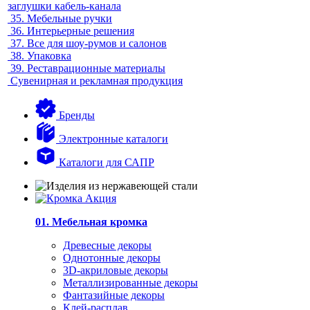
заглушки кабель-канала
35.
Мебельные ручки
36.
Интерьерные решения
37.
Все для шоу-румов и салонов
38.
Упаковка
39.
Реставрационные материалы
Сувенирная и рекламная продукция
Бренды
Электронные каталоги
Каталоги для САПР
01. Мебельная кромка
Древесные декоры
Однотонные декоры
3D-акриловые декоры
Металлизированные декоры
Фантазийные декоры
Клей-расплав