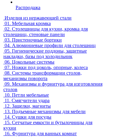
Распродажа
Изделия из нержавеющей стали
01.
Мебельная кромка
02.
Столешницы для кухни, кромка для
столешниц, стеновые панели
03.
Пристеночные бортики
04.
Алюминиевые профили для столешниц
05.
Гигиенические поддоны, защитные
накладки, базы под холодильник
06.
Цокольные системы
07.
Ножки под цоколь, опорные, колеса
08.
Системы трансформации столов,
механизмы поворота
09.
Механизмы и фурнитура для изготовления
столов
10.
Петли мебельные
11.
Смягчители удара
12.
Защелки, магниты
13.
Подъемные механизмы для мебели
14.
Сушки для посуды
15.
Сетчатые емкости и бутылочницы для
кухни
16.
Фурнитура для ванных комнат