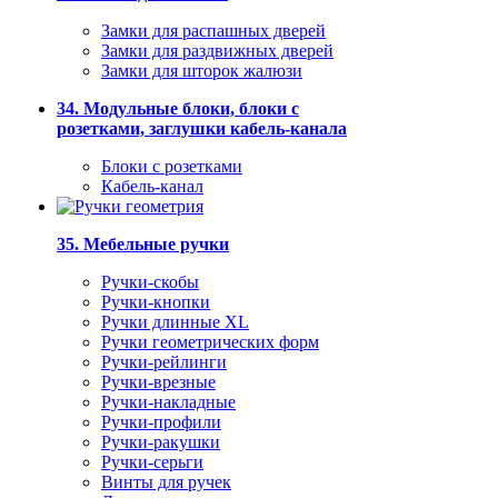
Замки для распашных дверей
Замки для раздвижных дверей
Замки для шторок жалюзи
34. Модульные блоки, блоки с
розетками, заглушки кабель-канала
Блоки с розетками
Кабель-канал
35. Мебельные ручки
Ручки-скобы
Ручки-кнопки
Ручки длинные XL
Ручки геометрических форм
Ручки-рейлинги
Ручки-врезные
Ручки-накладные
Ручки-профили
Ручки-ракушки
Ручки-серьги
Винты для ручек