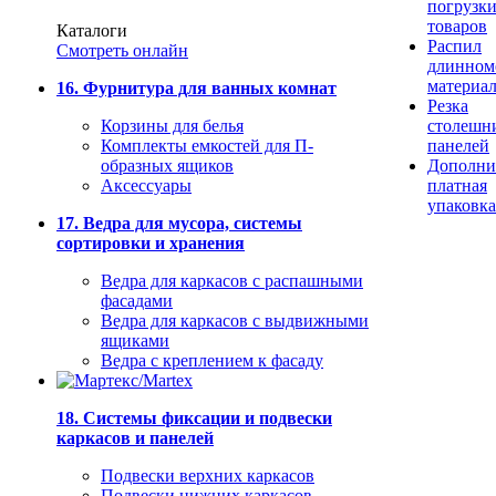
погрузк
товаров
Каталоги
Распил
Смотреть онлайн
длинном
материа
16. Фурнитура для ванных комнат
Резка
Корзины для белья
столешн
Комплекты емкостей для П-
панелей
образных ящиков
Дополни
Аксессуары
платная
упаковка
17. Ведра для мусора, системы
сортировки и хранения
Ведра для каркасов с распашными
фасадами
Ведра для каркасов с выдвижными
ящиками
Ведра с креплением к фасаду
18. Системы фиксации и подвески
каркасов и панелей
Подвески верхних каркасов
Подвески нижних каркасов