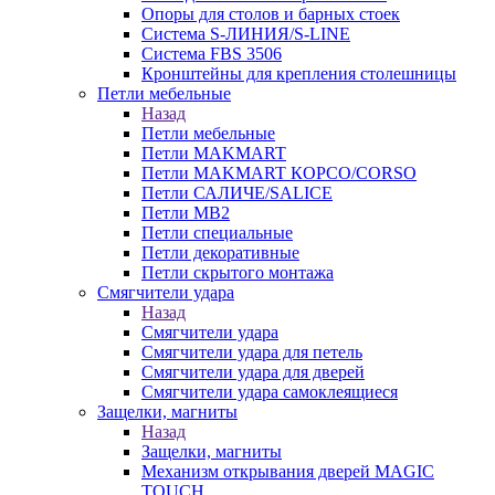
Опоры для столов и барных стоек
Система S-ЛИНИЯ/S-LINE
Система FBS 3506
Кронштейны для крепления столешницы
Петли мебельные
Назад
Петли мебельные
Петли MAKMART
Петли MAKMART КОРСО/CORSO
Петли САЛИЧЕ/SALICE
Петли MB2
Петли специальные
Петли декоративные
Петли скрытого монтажа
Смягчители удара
Назад
Смягчители удара
Смягчители удара для петель
Смягчители удара для дверей
Cмягчители удара самоклеящиеся
Защелки, магниты
Назад
Защелки, магниты
Механизм открывания дверей MAGIC
TOUCH