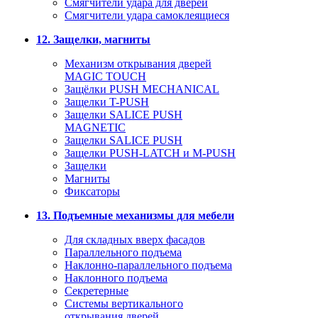
Смягчители удара для дверей
Cмягчители удара самоклеящиеся
12. Защелки, магниты
Механизм открывания дверей
MAGIC TOUCH
Защёлки PUSH MECHANICAL
Защелки T-PUSH
Защелки SALICE PUSH
MAGNETIC
Защелки SALICE PUSH
Защелки PUSH-LATCH и M-PUSH
Защелки
Магниты
Фиксаторы
13. Подъемные механизмы для мебели
Для складных вверх фасадов
Параллельного подъема
Наклонно-параллельного подъема
Наклонного подъема
Секретерные
Системы вертикального
открывания дверей