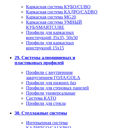
Каркасная система КУБО/CUBO
Каркасная система КАДРО/CADRO
Каркасная система MG20
Каркасная система УМНЫЙ
КУБ/SMARTCUBE
Профили для каркасных
конструкций 35x35, 50x50
Профили для каркасных
конструкций 15х15
29. Системы алюминиевых и
пластиковых профилей
Профили с внутренним
закруглением ГОЛА/GOLA
Профили для нижних баз
Профили для стеновых панелей
Профили универсальные
Система КАТО
Профили для стекла
30. Стеллажные системы
Интерьерная система
КАЛИПСО/CALYPSO