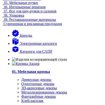
35.
Мебельные ручки
36.
Интерьерные решения
37.
Все для шоу-румов и салонов
38.
Упаковка
39.
Реставрационные материалы
Сувенирная и рекламная продукция
Бренды
Электронные каталоги
Каталоги для САПР
01. Мебельная кромка
Древесные декоры
Однотонные декоры
3D-акриловые декоры
Металлизированные декоры
Фантазийные декоры
Клей-расплав