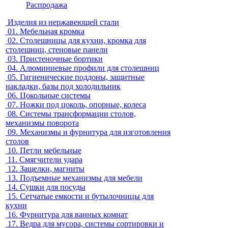
Распродажа
Изделия из нержавеющей стали
01.
Мебельная кромка
02.
Столешницы для кухни, кромка для
столешниц, стеновые панели
03.
Пристеночные бортики
04.
Алюминиевые профили для столешниц
05.
Гигиенические поддоны, защитные
накладки, базы под холодильник
06.
Цокольные системы
07.
Ножки под цоколь, опорные, колеса
08.
Системы трансформации столов,
механизмы поворота
09.
Механизмы и фурнитура для изготовления
столов
10.
Петли мебельные
11.
Смягчители удара
12.
Защелки, магниты
13.
Подъемные механизмы для мебели
14.
Сушки для посуды
15.
Сетчатые емкости и бутылочницы для
кухни
16.
Фурнитура для ванных комнат
17.
Ведра для мусора, системы сортировки и