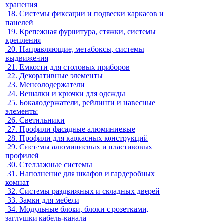
хранения
18.
Системы фиксации и подвески каркасов и
панелей
19.
Крепежная фурнитура, стяжки, системы
крепления
20.
Направляющие, метабоксы, системы
выдвижения
21.
Емкости для столовых приборов
22.
Декоративные элементы
23.
Менсолодержатели
24.
Вешалки и крючки для одежды
25.
Бокалодержатели, рейлинги и навесные
элементы
26.
Светильники
27.
Профили фасадные алюминиевые
28.
Профили для каркасных конструкций
29.
Системы алюминиевых и пластиковых
профилей
30.
Стеллажные системы
31.
Наполнение для шкафов и гардеробных
комнат
32.
Системы раздвижных и складных дверей
33.
Замки для мебели
34.
Модульные блоки, блоки с розетками,
заглушки кабель-канала