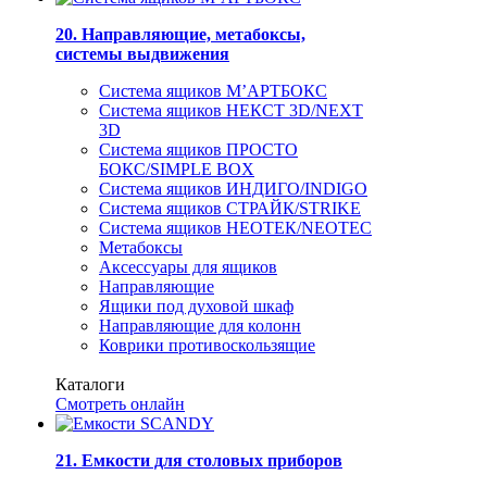
20. Направляющие, метабоксы,
системы выдвижения
Система ящиков М’АРТБОКС
Система ящиков НЕКСТ 3D/NEXT
3D
Система ящиков ПРОСТО
БОКС/SIMPLE BOX
Система ящиков ИНДИГО/INDIGO
Система ящиков СТРАЙК/STRIKE
Система ящиков НЕОТЕК/NEOTEC
Метабоксы
Аксессуары для ящиков
Направляющие
Ящики под духовой шкаф
Направляющие для колонн
Коврики противоскользящие
Каталоги
Смотреть онлайн
21. Емкости для столовых приборов