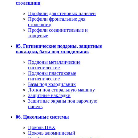
столешниц
Профили для стеновых панелей
Профили фронтальные для
столешниц
Профили соединительные и
торцевые
05. Гигиенические поддоны, защитные
накладки, базы под холодильник
Поддоны металлические
гигиенические
Поддоны пластиковые
гигиенические
Базы под холодильник
Лотки под стиральную машину
Защитные накладки
Защитные экраны под варочную
панель
06. Цокольные системы
Цоколь ПВХ
Цоколь алюминиевый