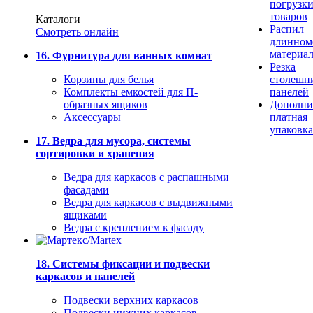
погрузк
товаров
Каталоги
Распил
Смотреть онлайн
длинном
материа
16. Фурнитура для ванных комнат
Резка
Корзины для белья
столешн
Комплекты емкостей для П-
панелей
образных ящиков
Дополни
Аксессуары
платная
упаковка
17. Ведра для мусора, системы
сортировки и хранения
Ведра для каркасов с распашными
фасадами
Ведра для каркасов с выдвижными
ящиками
Ведра с креплением к фасаду
18. Системы фиксации и подвески
каркасов и панелей
Подвески верхних каркасов
Подвески нижних каркасов