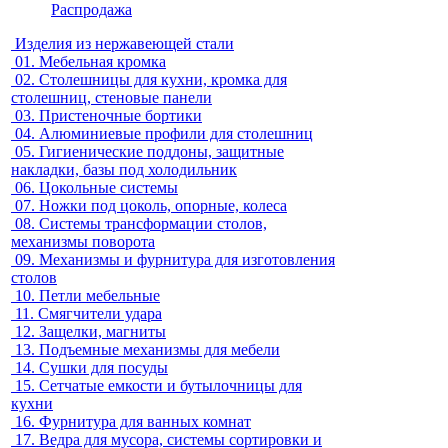
Распродажа
Изделия из нержавеющей стали
01.
Мебельная кромка
02.
Столешницы для кухни, кромка для
столешниц, стеновые панели
03.
Пристеночные бортики
04.
Алюминиевые профили для столешниц
05.
Гигиенические поддоны, защитные
накладки, базы под холодильник
06.
Цокольные системы
07.
Ножки под цоколь, опорные, колеса
08.
Системы трансформации столов,
механизмы поворота
09.
Механизмы и фурнитура для изготовления
столов
10.
Петли мебельные
11.
Смягчители удара
12.
Защелки, магниты
13.
Подъемные механизмы для мебели
14.
Сушки для посуды
15.
Сетчатые емкости и бутылочницы для
кухни
16.
Фурнитура для ванных комнат
17.
Ведра для мусора, системы сортировки и