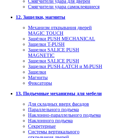
Смягчители удара для дверей
Cмягчители удара самоклеящиеся
12. Защелки, магниты
Механизм открывания дверей
MAGIC TOUCH
Защёлки PUSH MECHANICAL
Защелки T-PUSH
Защелки SALICE PUSH
MAGNETIC
Защелки SALICE PUSH
Защелки PUSH-LATCH и M-PUSH
Защелки
Магниты
Фиксаторы
13. Подъемные механизмы для мебели
Для складных вверх фасадов
Параллельного подъема
Наклонно-параллельного подъема
Наклонного подъема
Секретерные
Системы вертикального
открывания дверей