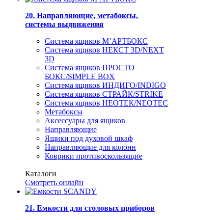
20. Направляющие, метабоксы,
системы выдвижения
Система ящиков М’АРТБОКС
Система ящиков НЕКСТ 3D/NEXT
3D
Система ящиков ПРОСТО
БОКС/SIMPLE BOX
Система ящиков ИНДИГО/INDIGO
Система ящиков СТРАЙК/STRIKE
Система ящиков НЕОТЕК/NEOTEC
Метабоксы
Аксессуары для ящиков
Направляющие
Ящики под духовой шкаф
Направляющие для колонн
Коврики противоскользящие
Каталоги
Смотреть онлайн
21. Емкости для столовых приборов