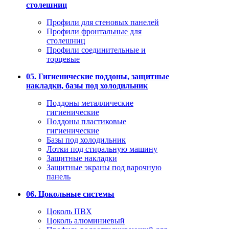
столешниц
Профили для стеновых панелей
Профили фронтальные для
столешниц
Профили соединительные и
торцевые
05. Гигиенические поддоны, защитные
накладки, базы под холодильник
Поддоны металлические
гигиенические
Поддоны пластиковые
гигиенические
Базы под холодильник
Лотки под стиральную машину
Защитные накладки
Защитные экраны под варочную
панель
06. Цокольные системы
Цоколь ПВХ
Цоколь алюминиевый