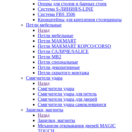
Опоры для столов и барных стоек
Система S-ЛИНИЯ/S-LINE
Система FBS 3506
Кронштейны для крепления столешницы
Петли мебельные
Назад
Петли мебельные
Петли MAKMART
Петли MAKMART КОРСО/CORSO
Петли САЛИЧЕ/SALICE
Петли MB2
Петли специальные
Петли декоративные
Петли скрытого монтажа
Смягчители удара
Назад
Смягчители удара
Смягчители удара для петель
Смягчители удара для дверей
Cмягчители удара самоклеящиеся
Защелки, магниты
Назад
Защелки, магниты
Механизм открывания дверей MAGIC
TOUCH