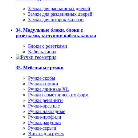
Замки для распашных дверей
Замки для раздвижных дверей
Замки для шторок жалюзи
34. Модульные блоки, блоки с
розетками, заглушки кабель-канала
Блоки с розетками
Кабель-канал
35. Мебельные ручки
Ручки-скобы
Ручки-кнопки
Ручки длинные XL
Ручки геометрических форм
Ручки-рейлинги
Ручки-врезные
Ручки-накладные
Ручки-профили
Ручки-ракушки
Ручки-серьги
Винты для ручек