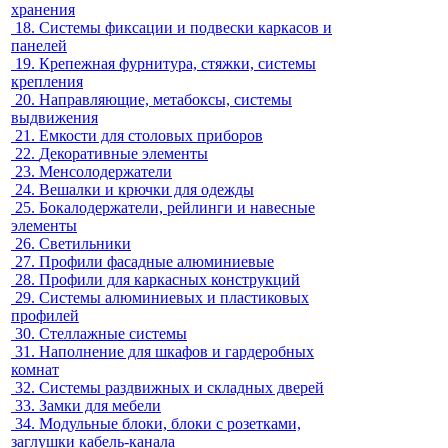
хранения
18.
Системы фиксации и подвески каркасов и
панелей
19.
Крепежная фурнитура, стяжки, системы
крепления
20.
Направляющие, метабоксы, системы
выдвижения
21.
Емкости для столовых приборов
22.
Декоративные элементы
23.
Менсолодержатели
24.
Вешалки и крючки для одежды
25.
Бокалодержатели, рейлинги и навесные
элементы
26.
Светильники
27.
Профили фасадные алюминиевые
28.
Профили для каркасных конструкций
29.
Системы алюминиевых и пластиковых
профилей
30.
Стеллажные системы
31.
Наполнение для шкафов и гардеробных
комнат
32.
Системы раздвижных и складных дверей
33.
Замки для мебели
34.
Модульные блоки, блоки с розетками,
заглушки кабель-канала