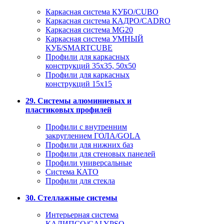
Каркасная система КУБО/CUBO
Каркасная система КАДРО/CADRO
Каркасная система MG20
Каркасная система УМНЫЙ
КУБ/SMARTCUBE
Профили для каркасных
конструкций 35x35, 50x50
Профили для каркасных
конструкций 15х15
29. Системы алюминиевых и
пластиковых профилей
Профили с внутренним
закруглением ГОЛА/GOLA
Профили для нижних баз
Профили для стеновых панелей
Профили универсальные
Система КАТО
Профили для стекла
30. Стеллажные системы
Интерьерная система
КАЛИПСО/CALYPSO