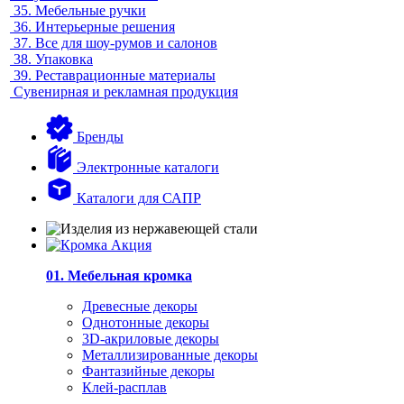
35.
Мебельные ручки
36.
Интерьерные решения
37.
Все для шоу-румов и салонов
38.
Упаковка
39.
Реставрационные материалы
Сувенирная и рекламная продукция
Бренды
Электронные каталоги
Каталоги для САПР
01. Мебельная кромка
Древесные декоры
Однотонные декоры
3D-акриловые декоры
Металлизированные декоры
Фантазийные декоры
Клей-расплав