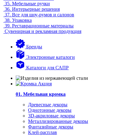
35.
Мебельные ручки
36.
Интерьерные решения
37.
Все для шоу-румов и салонов
38.
Упаковка
39.
Реставрационные материалы
Сувенирная и рекламная продукция
Бренды
Электронные каталоги
Каталоги для САПР
01. Мебельная кромка
Древесные декоры
Однотонные декоры
3D-акриловые декоры
Металлизированные декоры
Фантазийные декоры
Клей-расплав