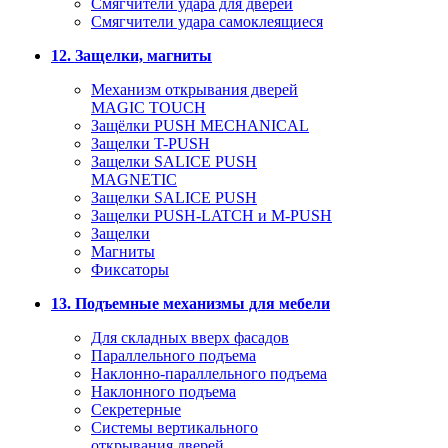
Смягчители удара для дверей
Cмягчители удара самоклеящиеся
12. Защелки, магниты
Механизм открывания дверей
MAGIC TOUCH
Защёлки PUSH MECHANICAL
Защелки T-PUSH
Защелки SALICE PUSH
MAGNETIC
Защелки SALICE PUSH
Защелки PUSH-LATCH и M-PUSH
Защелки
Магниты
Фиксаторы
13. Подъемные механизмы для мебели
Для складных вверх фасадов
Параллельного подъема
Наклонно-параллельного подъема
Наклонного подъема
Секретерные
Системы вертикального
открывания дверей