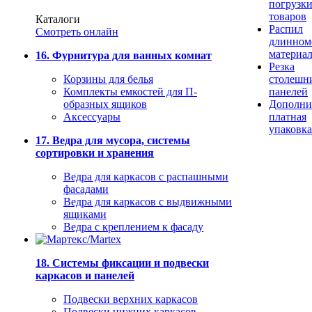
погрузк
товаров
Каталоги
Распил
Смотреть онлайн
длинном
материа
16. Фурнитура для ванных комнат
Резка
Корзины для белья
столешн
Комплекты емкостей для П-
панелей
образных ящиков
Дополни
Аксессуары
платная
упаковка
17. Ведра для мусора, системы
сортировки и хранения
Ведра для каркасов с распашными
фасадами
Ведра для каркасов с выдвижными
ящиками
Ведра с креплением к фасаду
18. Системы фиксации и подвески
каркасов и панелей
Подвески верхних каркасов
Подвески нижних каркасов