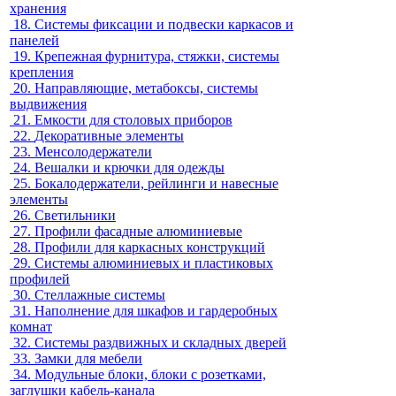
хранения
18.
Системы фиксации и подвески каркасов и
панелей
19.
Крепежная фурнитура, стяжки, системы
крепления
20.
Направляющие, метабоксы, системы
выдвижения
21.
Емкости для столовых приборов
22.
Декоративные элементы
23.
Менсолодержатели
24.
Вешалки и крючки для одежды
25.
Бокалодержатели, рейлинги и навесные
элементы
26.
Светильники
27.
Профили фасадные алюминиевые
28.
Профили для каркасных конструкций
29.
Системы алюминиевых и пластиковых
профилей
30.
Стеллажные системы
31.
Наполнение для шкафов и гардеробных
комнат
32.
Системы раздвижных и складных дверей
33.
Замки для мебели
34.
Модульные блоки, блоки с розетками,
заглушки кабель-канала