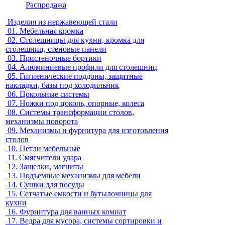
Распродажа
Изделия из нержавеющей стали
01.
Мебельная кромка
02.
Столешницы для кухни, кромка для
столешниц, стеновые панели
03.
Пристеночные бортики
04.
Алюминиевые профили для столешниц
05.
Гигиенические поддоны, защитные
накладки, базы под холодильник
06.
Цокольные системы
07.
Ножки под цоколь, опорные, колеса
08.
Системы трансформации столов,
механизмы поворота
09.
Механизмы и фурнитура для изготовления
столов
10.
Петли мебельные
11.
Смягчители удара
12.
Защелки, магниты
13.
Подъемные механизмы для мебели
14.
Сушки для посуды
15.
Сетчатые емкости и бутылочницы для
кухни
16.
Фурнитура для ванных комнат
17.
Ведра для мусора, системы сортировки и