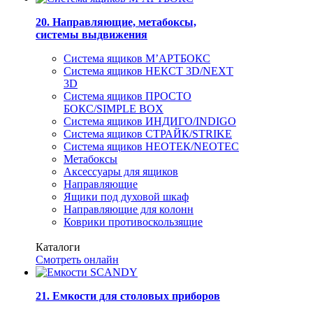
20. Направляющие, метабоксы,
системы выдвижения
Система ящиков М’АРТБОКС
Система ящиков НЕКСТ 3D/NEXT
3D
Система ящиков ПРОСТО
БОКС/SIMPLE BOX
Система ящиков ИНДИГО/INDIGO
Система ящиков СТРАЙК/STRIKE
Система ящиков НЕОТЕК/NEOTEC
Метабоксы
Аксессуары для ящиков
Направляющие
Ящики под духовой шкаф
Направляющие для колонн
Коврики противоскользящие
Каталоги
Смотреть онлайн
21. Емкости для столовых приборов