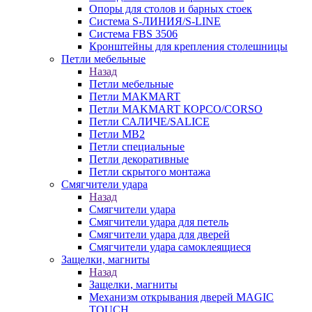
Опоры для столов и барных стоек
Система S-ЛИНИЯ/S-LINE
Система FBS 3506
Кронштейны для крепления столешницы
Петли мебельные
Назад
Петли мебельные
Петли MAKMART
Петли MAKMART КОРСО/CORSO
Петли САЛИЧЕ/SALICE
Петли MB2
Петли специальные
Петли декоративные
Петли скрытого монтажа
Смягчители удара
Назад
Смягчители удара
Смягчители удара для петель
Смягчители удара для дверей
Cмягчители удара самоклеящиеся
Защелки, магниты
Назад
Защелки, магниты
Механизм открывания дверей MAGIC
TOUCH