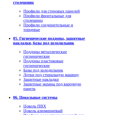
столешниц
Профили для стеновых панелей
Профили фронтальные для
столешниц
Профили соединительные и
торцевые
05. Гигиенические поддоны, защитные
накладки, базы под холодильник
Поддоны металлические
гигиенические
Поддоны пластиковые
гигиенические
Базы под холодильник
Лотки под стиральную машину
Защитные накладки
Защитные экраны под варочную
панель
06. Цокольные системы
Цоколь ПВХ
Цоколь алюминиевый