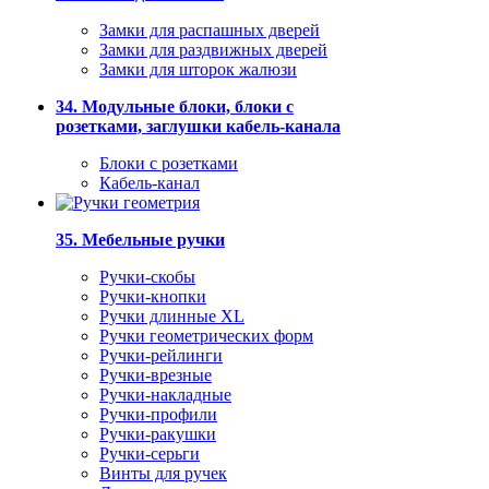
Замки для распашных дверей
Замки для раздвижных дверей
Замки для шторок жалюзи
34. Модульные блоки, блоки с
розетками, заглушки кабель-канала
Блоки с розетками
Кабель-канал
35. Мебельные ручки
Ручки-скобы
Ручки-кнопки
Ручки длинные XL
Ручки геометрических форм
Ручки-рейлинги
Ручки-врезные
Ручки-накладные
Ручки-профили
Ручки-ракушки
Ручки-серьги
Винты для ручек