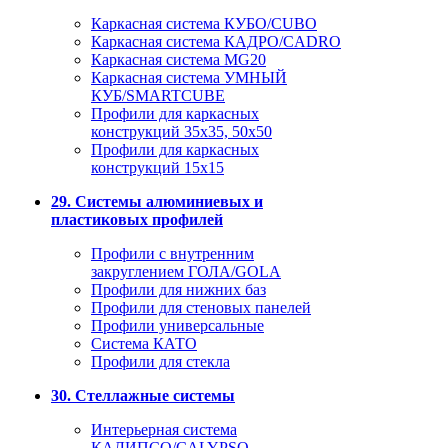
Каркасная система КУБО/CUBO
Каркасная система КАДРО/CADRO
Каркасная система MG20
Каркасная система УМНЫЙ
КУБ/SMARTCUBE
Профили для каркасных
конструкций 35x35, 50x50
Профили для каркасных
конструкций 15х15
29. Системы алюминиевых и
пластиковых профилей
Профили с внутренним
закруглением ГОЛА/GOLA
Профили для нижних баз
Профили для стеновых панелей
Профили универсальные
Система КАТО
Профили для стекла
30. Стеллажные системы
Интерьерная система
КАЛИПСО/CALYPSO