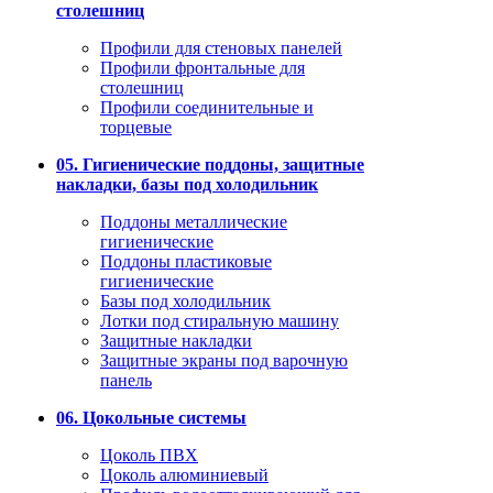
столешниц
Профили для стеновых панелей
Профили фронтальные для
столешниц
Профили соединительные и
торцевые
05. Гигиенические поддоны, защитные
накладки, базы под холодильник
Поддоны металлические
гигиенические
Поддоны пластиковые
гигиенические
Базы под холодильник
Лотки под стиральную машину
Защитные накладки
Защитные экраны под варочную
панель
06. Цокольные системы
Цоколь ПВХ
Цоколь алюминиевый