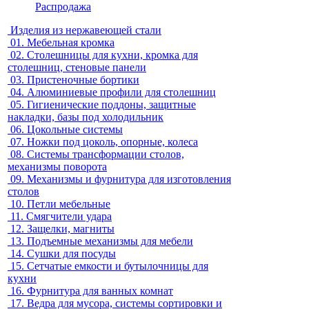
Распродажа
Изделия из нержавеющей стали
01.
Мебельная кромка
02.
Столешницы для кухни, кромка для
столешниц, стеновые панели
03.
Пристеночные бортики
04.
Алюминиевые профили для столешниц
05.
Гигиенические поддоны, защитные
накладки, базы под холодильник
06.
Цокольные системы
07.
Ножки под цоколь, опорные, колеса
08.
Системы трансформации столов,
механизмы поворота
09.
Механизмы и фурнитура для изготовления
столов
10.
Петли мебельные
11.
Смягчители удара
12.
Защелки, магниты
13.
Подъемные механизмы для мебели
14.
Сушки для посуды
15.
Сетчатые емкости и бутылочницы для
кухни
16.
Фурнитура для ванных комнат
17.
Ведра для мусора, системы сортировки и