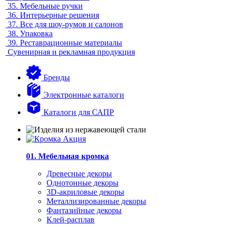
35.
Мебельные ручки
36.
Интерьерные решения
37.
Все для шоу-румов и салонов
38.
Упаковка
39.
Реставрационные материалы
Сувенирная и рекламная продукция
Бренды
Электронные каталоги
Каталоги для САПР
01. Мебельная кромка
Древесные декоры
Однотонные декоры
3D-акриловые декоры
Металлизированные декоры
Фантазийные декоры
Клей-расплав