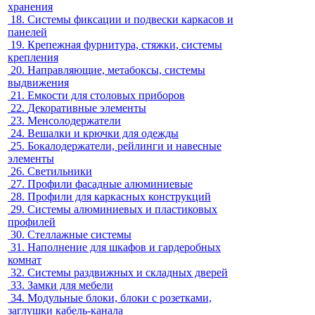
хранения
18.
Системы фиксации и подвески каркасов и
панелей
19.
Крепежная фурнитура, стяжки, системы
крепления
20.
Направляющие, метабоксы, системы
выдвижения
21.
Емкости для столовых приборов
22.
Декоративные элементы
23.
Менсолодержатели
24.
Вешалки и крючки для одежды
25.
Бокалодержатели, рейлинги и навесные
элементы
26.
Светильники
27.
Профили фасадные алюминиевые
28.
Профили для каркасных конструкций
29.
Системы алюминиевых и пластиковых
профилей
30.
Стеллажные системы
31.
Наполнение для шкафов и гардеробных
комнат
32.
Системы раздвижных и складных дверей
33.
Замки для мебели
34.
Модульные блоки, блоки с розетками,
заглушки кабель-канала