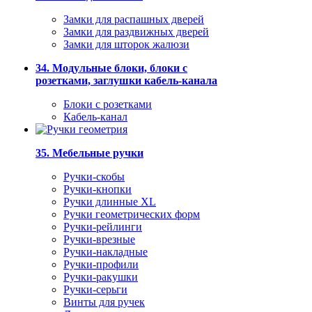
Замки для распашных дверей
Замки для раздвижных дверей
Замки для шторок жалюзи
34. Модульные блоки, блоки с
розетками, заглушки кабель-канала
Блоки с розетками
Кабель-канал
35. Мебельные ручки
Ручки-скобы
Ручки-кнопки
Ручки длинные XL
Ручки геометрических форм
Ручки-рейлинги
Ручки-врезные
Ручки-накладные
Ручки-профили
Ручки-ракушки
Ручки-серьги
Винты для ручек