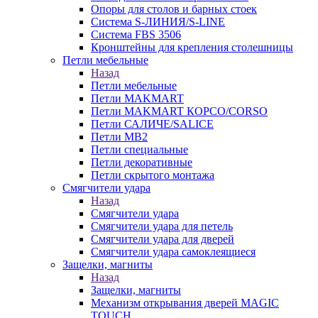
Опоры для столов и барных стоек
Система S-ЛИНИЯ/S-LINE
Система FBS 3506
Кронштейны для крепления столешницы
Петли мебельные
Назад
Петли мебельные
Петли MAKMART
Петли MAKMART КОРСО/CORSO
Петли САЛИЧЕ/SALICE
Петли MB2
Петли специальные
Петли декоративные
Петли скрытого монтажа
Смягчители удара
Назад
Смягчители удара
Смягчители удара для петель
Смягчители удара для дверей
Cмягчители удара самоклеящиеся
Защелки, магниты
Назад
Защелки, магниты
Механизм открывания дверей MAGIC
TOUCH