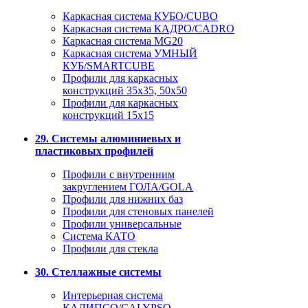
Каркасная система КУБО/CUBO
Каркасная система КАДРО/CADRO
Каркасная система MG20
Каркасная система УМНЫЙ
КУБ/SMARTCUBE
Профили для каркасных
конструкций 35x35, 50x50
Профили для каркасных
конструкций 15х15
29. Системы алюминиевых и
пластиковых профилей
Профили с внутренним
закруглением ГОЛА/GOLA
Профили для нижних баз
Профили для стеновых панелей
Профили универсальные
Система КАТО
Профили для стекла
30. Стеллажные системы
Интерьерная система
КАЛИПСО/CALYPSO