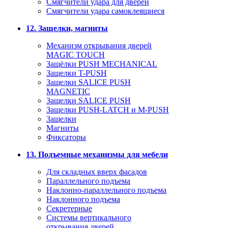
Смягчители удара для дверей
Cмягчители удара самоклеящиеся
12. Защелки, магниты
Механизм открывания дверей
MAGIC TOUCH
Защёлки PUSH MECHANICAL
Защелки T-PUSH
Защелки SALICE PUSH
MAGNETIC
Защелки SALICE PUSH
Защелки PUSH-LATCH и M-PUSH
Защелки
Магниты
Фиксаторы
13. Подъемные механизмы для мебели
Для складных вверх фасадов
Параллельного подъема
Наклонно-параллельного подъема
Наклонного подъема
Секретерные
Системы вертикального
открывания дверей