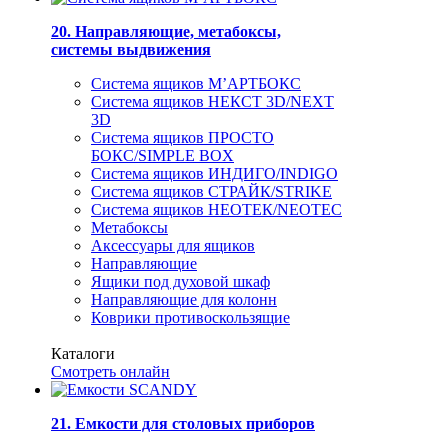
20. Направляющие, метабоксы,
системы выдвижения
Система ящиков М’АРТБОКС
Система ящиков НЕКСТ 3D/NEXT
3D
Система ящиков ПРОСТО
БОКС/SIMPLE BOX
Система ящиков ИНДИГО/INDIGO
Система ящиков СТРАЙК/STRIKE
Система ящиков НЕОТЕК/NEOTEC
Метабоксы
Аксессуары для ящиков
Направляющие
Ящики под духовой шкаф
Направляющие для колонн
Коврики противоскользящие
Каталоги
Смотреть онлайн
21. Емкости для столовых приборов