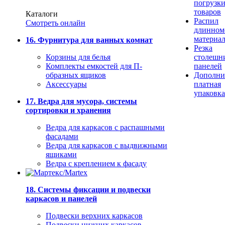
погрузк
товаров
Каталоги
Распил
Смотреть онлайн
длинном
материа
16. Фурнитура для ванных комнат
Резка
Корзины для белья
столешн
Комплекты емкостей для П-
панелей
образных ящиков
Дополни
Аксессуары
платная
упаковка
17. Ведра для мусора, системы
сортировки и хранения
Ведра для каркасов с распашными
фасадами
Ведра для каркасов с выдвижными
ящиками
Ведра с креплением к фасаду
18. Системы фиксации и подвески
каркасов и панелей
Подвески верхних каркасов
Подвески нижних каркасов