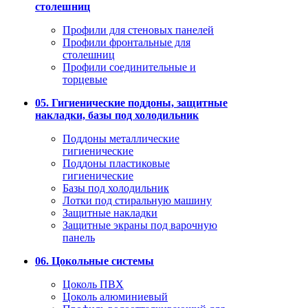
столешниц
Профили для стеновых панелей
Профили фронтальные для
столешниц
Профили соединительные и
торцевые
05. Гигиенические поддоны, защитные
накладки, базы под холодильник
Поддоны металлические
гигиенические
Поддоны пластиковые
гигиенические
Базы под холодильник
Лотки под стиральную машину
Защитные накладки
Защитные экраны под варочную
панель
06. Цокольные системы
Цоколь ПВХ
Цоколь алюминиевый