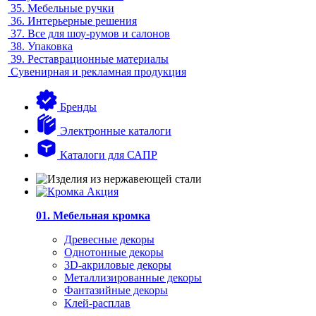
35.
Мебельные ручки
36.
Интерьерные решения
37.
Все для шоу-румов и салонов
38.
Упаковка
39.
Реставрационные материалы
Сувенирная и рекламная продукция
Бренды
Электронные каталоги
Каталоги для САПР
01. Мебельная кромка
Древесные декоры
Однотонные декоры
3D-акриловые декоры
Металлизированные декоры
Фантазийные декоры
Клей-расплав