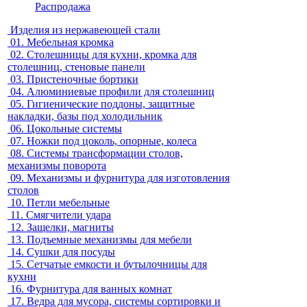
Распродажа
Изделия из нержавеющей стали
01.
Мебельная кромка
02.
Столешницы для кухни, кромка для
столешниц, стеновые панели
03.
Пристеночные бортики
04.
Алюминиевые профили для столешниц
05.
Гигиенические поддоны, защитные
накладки, базы под холодильник
06.
Цокольные системы
07.
Ножки под цоколь, опорные, колеса
08.
Системы трансформации столов,
механизмы поворота
09.
Механизмы и фурнитура для изготовления
столов
10.
Петли мебельные
11.
Смягчители удара
12.
Защелки, магниты
13.
Подъемные механизмы для мебели
14.
Сушки для посуды
15.
Сетчатые емкости и бутылочницы для
кухни
16.
Фурнитура для ванных комнат
17.
Ведра для мусора, системы сортировки и