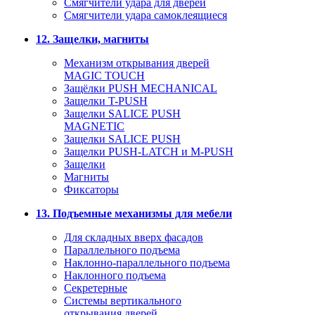
Смягчители удара для дверей
Cмягчители удара самоклеящиеся
12. Защелки, магниты
Механизм открывания дверей
MAGIC TOUCH
Защёлки PUSH MECHANICAL
Защелки T-PUSH
Защелки SALICE PUSH
MAGNETIC
Защелки SALICE PUSH
Защелки PUSH-LATCH и M-PUSH
Защелки
Магниты
Фиксаторы
13. Подъемные механизмы для мебели
Для складных вверх фасадов
Параллельного подъема
Наклонно-параллельного подъема
Наклонного подъема
Секретерные
Системы вертикального
открывания дверей