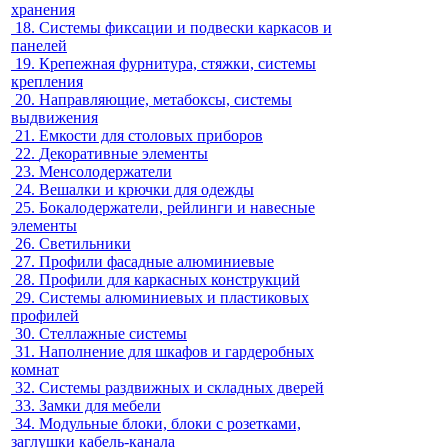
хранения
18.
Системы фиксации и подвески каркасов и
панелей
19.
Крепежная фурнитура, стяжки, системы
крепления
20.
Направляющие, метабоксы, системы
выдвижения
21.
Емкости для столовых приборов
22.
Декоративные элементы
23.
Менсолодержатели
24.
Вешалки и крючки для одежды
25.
Бокалодержатели, рейлинги и навесные
элементы
26.
Светильники
27.
Профили фасадные алюминиевые
28.
Профили для каркасных конструкций
29.
Системы алюминиевых и пластиковых
профилей
30.
Стеллажные системы
31.
Наполнение для шкафов и гардеробных
комнат
32.
Системы раздвижных и складных дверей
33.
Замки для мебели
34.
Модульные блоки, блоки с розетками,
заглушки кабель-канала