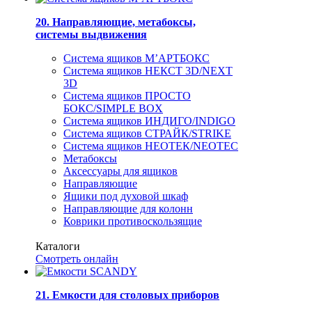
20. Направляющие, метабоксы,
системы выдвижения
Система ящиков М’АРТБОКС
Система ящиков НЕКСТ 3D/NEXT
3D
Система ящиков ПРОСТО
БОКС/SIMPLE BOX
Система ящиков ИНДИГО/INDIGO
Система ящиков СТРАЙК/STRIKE
Система ящиков НЕОТЕК/NEOTEC
Метабоксы
Аксессуары для ящиков
Направляющие
Ящики под духовой шкаф
Направляющие для колонн
Коврики противоскользящие
Каталоги
Смотреть онлайн
21. Емкости для столовых приборов