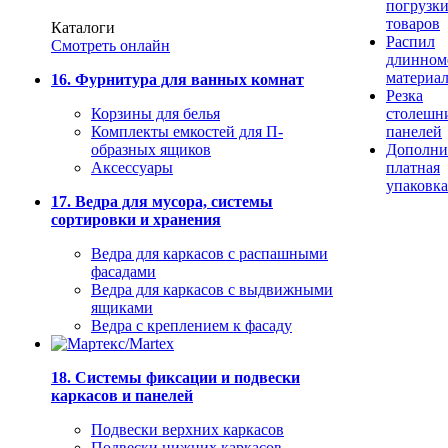
погрузк
товаров
Каталоги
Распил
Смотреть онлайн
длинном
материа
16. Фурнитура для ванных комнат
Резка
Корзины для белья
столешн
Комплекты емкостей для П-
панелей
образных ящиков
Дополни
Аксессуары
платная
упаковка
17. Ведра для мусора, системы
сортировки и хранения
Ведра для каркасов с распашными
фасадами
Ведра для каркасов с выдвижными
ящиками
Ведра с креплением к фасаду
18. Системы фиксации и подвески
каркасов и панелей
Подвески верхних каркасов
Подвески нижних каркасов