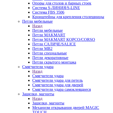
Опоры для столов и барных стоек
Система S-ЛИНИЯ/S-LINE
Система FBS 3506
Кронштейны для крепления столешницы
Петли мебельные
Назад
Петли мебельные
Петли MAKMART
Петли MAKMART КОРСО/CORSO
Петли САЛИЧЕ/SALICE
Петли MB2
Петли специальные
Петли декоративные
Петли скрытого монтажа
Смягчители удара
Назад
Смягчители удара
Смягчители удара для петель
Смягчители удара для дверей
Cмягчители удара самоклеящиеся
Защелки, магниты
Назад
Защелки, магниты
Механизм открывания дверей MAGIC
TOUCH