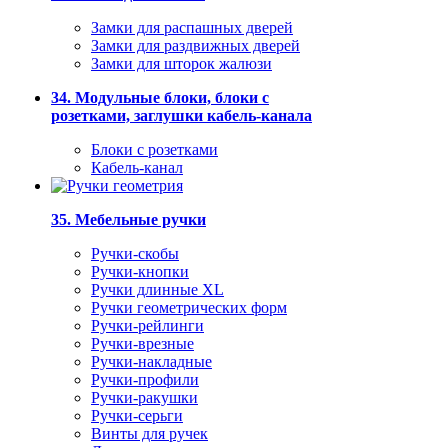
Замки для распашных дверей
Замки для раздвижных дверей
Замки для шторок жалюзи
34. Модульные блоки, блоки с
розетками, заглушки кабель-канала
Блоки с розетками
Кабель-канал
35. Мебельные ручки
Ручки-скобы
Ручки-кнопки
Ручки длинные XL
Ручки геометрических форм
Ручки-рейлинги
Ручки-врезные
Ручки-накладные
Ручки-профили
Ручки-ракушки
Ручки-серьги
Винты для ручек