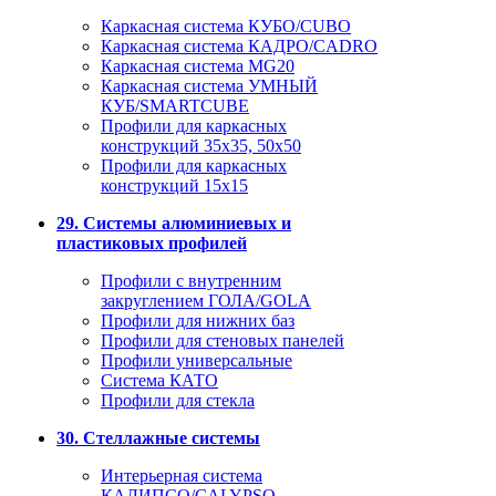
Каркасная система КУБО/CUBO
Каркасная система КАДРО/CADRO
Каркасная система MG20
Каркасная система УМНЫЙ
КУБ/SMARTCUBE
Профили для каркасных
конструкций 35x35, 50x50
Профили для каркасных
конструкций 15х15
29. Системы алюминиевых и
пластиковых профилей
Профили с внутренним
закруглением ГОЛА/GOLA
Профили для нижних баз
Профили для стеновых панелей
Профили универсальные
Система КАТО
Профили для стекла
30. Стеллажные системы
Интерьерная система
КАЛИПСО/CALYPSO