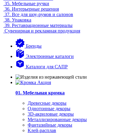
35.
Мебельные ручки
36.
Интерьерные решения
37.
Все для шоу-румов и салонов
38.
Упаковка
39.
Реставрационные материалы
Сувенирная и рекламная продукция
Бренды
Электронные каталоги
Каталоги для САПР
01. Мебельная кромка
Древесные декоры
Однотонные декоры
3D-акриловые декоры
Металлизированные декоры
Фантазийные декоры
Клей-расплав