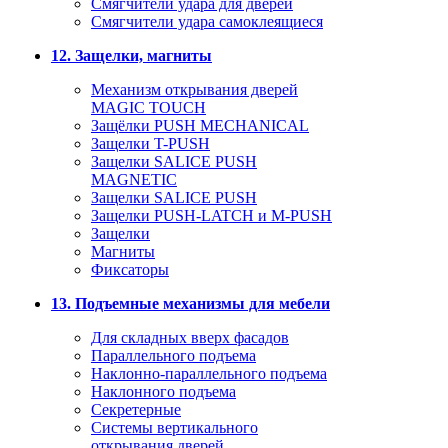
Смягчители удара для дверей
Cмягчители удара самоклеящиеся
12. Защелки, магниты
Механизм открывания дверей
MAGIC TOUCH
Защёлки PUSH MECHANICAL
Защелки T-PUSH
Защелки SALICE PUSH
MAGNETIC
Защелки SALICE PUSH
Защелки PUSH-LATCH и M-PUSH
Защелки
Магниты
Фиксаторы
13. Подъемные механизмы для мебели
Для складных вверх фасадов
Параллельного подъема
Наклонно-параллельного подъема
Наклонного подъема
Секретерные
Системы вертикального
открывания дверей