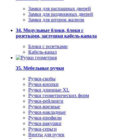
Замки для распашных дверей
Замки для раздвижных дверей
Замки для шторок жалюзи
34. Модульные блоки, блоки с
розетками, заглушки кабель-канала
Блоки с розетками
Кабель-канал
35. Мебельные ручки
Ручки-скобы
Ручки-кнопки
Ручки длинные XL
Ручки геометрических форм
Ручки-рейлинги
Ручки-врезные
Ручки-накладные
Ручки-профили
Ручки-ракушки
Ручки-серьги
Винты для ручек