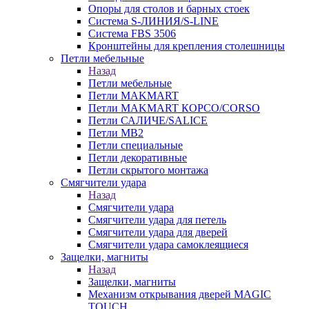
Опоры для столов и барных стоек
Система S-ЛИНИЯ/S-LINE
Система FBS 3506
Кронштейны для крепления столешницы
Петли мебельные
Назад
Петли мебельные
Петли MAKMART
Петли MAKMART КОРСО/CORSO
Петли САЛИЧЕ/SALICE
Петли MB2
Петли специальные
Петли декоративные
Петли скрытого монтажа
Смягчители удара
Назад
Смягчители удара
Смягчители удара для петель
Смягчители удара для дверей
Cмягчители удара самоклеящиеся
Защелки, магниты
Назад
Защелки, магниты
Механизм открывания дверей MAGIC
TOUCH