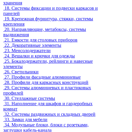
хранения
18.
Системы фиксации и подвески каркасов и
панелей
19.
Крепежная фурнитура, стяжки, системы
крепления
20.
Направляющие, метабоксы, системы
выдвижения
21.
Емкости для столовых приборов
22.
Декоративные элементы
23.
Менсолодержатели
24.
Вешалки и крючки для одежды
25.
Бокалодержатели, рейлинги и навесные
элементы
26.
Светильники
27.
Профили фасадные алюминиевые
28.
Профили для каркасных конструкций
29.
Системы алюминиевых и пластиковых
профилей
30.
Стеллажные системы
31.
Наполнение для шкафов и гардеробных
комнат
32.
Системы раздвижных и складных дверей
33.
Замки для мебели
34.
Модульные блоки, блоки с розетками,
заглушки кабель-канала