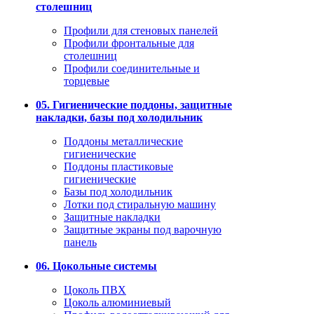
столешниц
Профили для стеновых панелей
Профили фронтальные для
столешниц
Профили соединительные и
торцевые
05. Гигиенические поддоны, защитные
накладки, базы под холодильник
Поддоны металлические
гигиенические
Поддоны пластиковые
гигиенические
Базы под холодильник
Лотки под стиральную машину
Защитные накладки
Защитные экраны под варочную
панель
06. Цокольные системы
Цоколь ПВХ
Цоколь алюминиевый