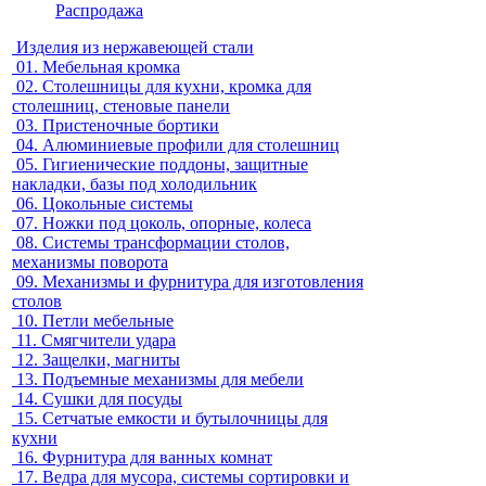
Распродажа
Изделия из нержавеющей стали
01.
Мебельная кромка
02.
Столешницы для кухни, кромка для
столешниц, стеновые панели
03.
Пристеночные бортики
04.
Алюминиевые профили для столешниц
05.
Гигиенические поддоны, защитные
накладки, базы под холодильник
06.
Цокольные системы
07.
Ножки под цоколь, опорные, колеса
08.
Системы трансформации столов,
механизмы поворота
09.
Механизмы и фурнитура для изготовления
столов
10.
Петли мебельные
11.
Смягчители удара
12.
Защелки, магниты
13.
Подъемные механизмы для мебели
14.
Сушки для посуды
15.
Сетчатые емкости и бутылочницы для
кухни
16.
Фурнитура для ванных комнат
17.
Ведра для мусора, системы сортировки и