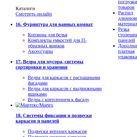
погрузк
товаров
Каталоги
Распил
Смотреть онлайн
длинном
материа
16. Фурнитура для ванных комнат
Резка
Корзины для белья
столешн
Комплекты емкостей для П-
панелей
образных ящиков
Дополни
Аксессуары
платная
упаковка
17. Ведра для мусора, системы
сортировки и хранения
Ведра для каркасов с распашными
фасадами
Ведра для каркасов с выдвижными
ящиками
Ведра с креплением к фасаду
18. Системы фиксации и подвески
каркасов и панелей
Подвески верхних каркасов
Подвески нижних каркасов