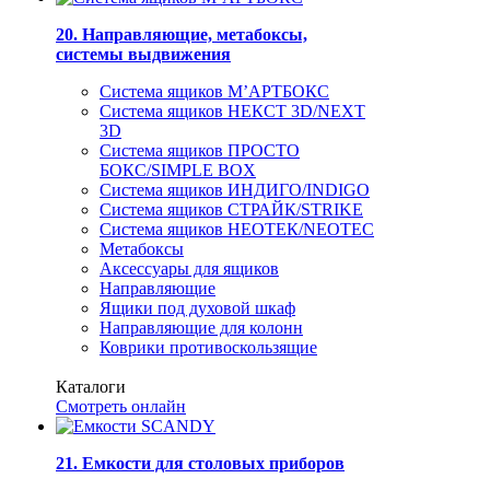
20. Направляющие, метабоксы,
системы выдвижения
Система ящиков М’АРТБОКС
Система ящиков НЕКСТ 3D/NEXT
3D
Система ящиков ПРОСТО
БОКС/SIMPLE BOX
Система ящиков ИНДИГО/INDIGO
Система ящиков СТРАЙК/STRIKE
Система ящиков НЕОТЕК/NEOTEC
Метабоксы
Аксессуары для ящиков
Направляющие
Ящики под духовой шкаф
Направляющие для колонн
Коврики противоскользящие
Каталоги
Смотреть онлайн
21. Емкости для столовых приборов