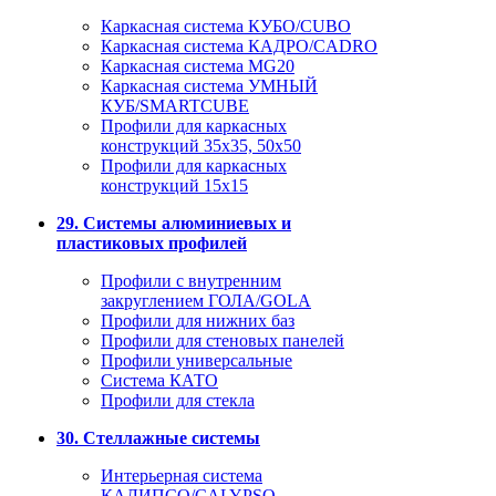
Каркасная система КУБО/CUBO
Каркасная система КАДРО/CADRO
Каркасная система MG20
Каркасная система УМНЫЙ
КУБ/SMARTCUBE
Профили для каркасных
конструкций 35x35, 50x50
Профили для каркасных
конструкций 15х15
29. Системы алюминиевых и
пластиковых профилей
Профили с внутренним
закруглением ГОЛА/GOLA
Профили для нижних баз
Профили для стеновых панелей
Профили универсальные
Система КАТО
Профили для стекла
30. Стеллажные системы
Интерьерная система
КАЛИПСО/CALYPSO