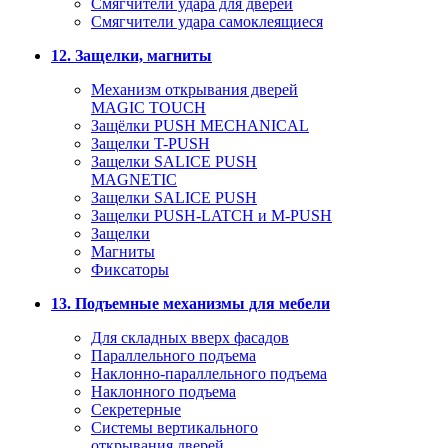
Смягчители удара для дверей
Cмягчители удара самоклеящиеся
12. Защелки, магниты
Механизм открывания дверей
MAGIC TOUCH
Защёлки PUSH MECHANICAL
Защелки T-PUSH
Защелки SALICE PUSH
MAGNETIC
Защелки SALICE PUSH
Защелки PUSH-LATCH и M-PUSH
Защелки
Магниты
Фиксаторы
13. Подъемные механизмы для мебели
Для складных вверх фасадов
Параллельного подъема
Наклонно-параллельного подъема
Наклонного подъема
Секретерные
Системы вертикального
открывания дверей