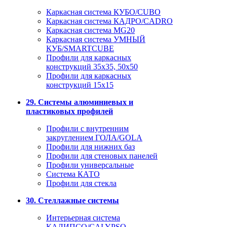
Каркасная система КУБО/CUBO
Каркасная система КАДРО/CADRO
Каркасная система MG20
Каркасная система УМНЫЙ
КУБ/SMARTCUBE
Профили для каркасных
конструкций 35x35, 50x50
Профили для каркасных
конструкций 15х15
29. Системы алюминиевых и
пластиковых профилей
Профили с внутренним
закруглением ГОЛА/GOLA
Профили для нижних баз
Профили для стеновых панелей
Профили универсальные
Система КАТО
Профили для стекла
30. Стеллажные системы
Интерьерная система
КАЛИПСО/CALYPSO