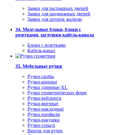
Замки для распашных дверей
Замки для раздвижных дверей
Замки для шторок жалюзи
34. Модульные блоки, блоки с
розетками, заглушки кабель-канала
Блоки с розетками
Кабель-канал
35. Мебельные ручки
Ручки-скобы
Ручки-кнопки
Ручки длинные XL
Ручки геометрических форм
Ручки-рейлинги
Ручки-врезные
Ручки-накладные
Ручки-профили
Ручки-ракушки
Ручки-серьги
Винты для ручек