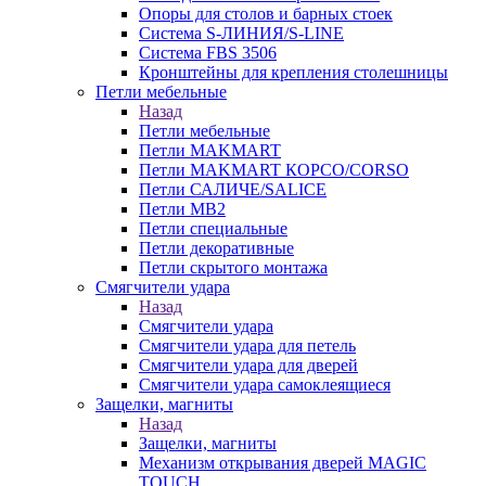
Опоры для столов и барных стоек
Система S-ЛИНИЯ/S-LINE
Система FBS 3506
Кронштейны для крепления столешницы
Петли мебельные
Назад
Петли мебельные
Петли MAKMART
Петли MAKMART КОРСО/CORSO
Петли САЛИЧЕ/SALICE
Петли MB2
Петли специальные
Петли декоративные
Петли скрытого монтажа
Смягчители удара
Назад
Смягчители удара
Смягчители удара для петель
Смягчители удара для дверей
Cмягчители удара самоклеящиеся
Защелки, магниты
Назад
Защелки, магниты
Механизм открывания дверей MAGIC
TOUCH