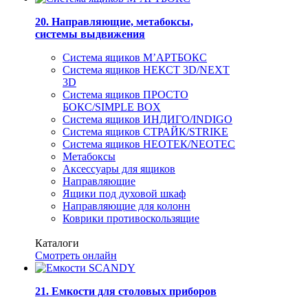
20. Направляющие, метабоксы,
системы выдвижения
Система ящиков М’АРТБОКС
Система ящиков НЕКСТ 3D/NEXT
3D
Система ящиков ПРОСТО
БОКС/SIMPLE BOX
Система ящиков ИНДИГО/INDIGO
Система ящиков СТРАЙК/STRIKE
Система ящиков НЕОТЕК/NEOTEC
Метабоксы
Аксессуары для ящиков
Направляющие
Ящики под духовой шкаф
Направляющие для колонн
Коврики противоскользящие
Каталоги
Смотреть онлайн
21. Емкости для столовых приборов