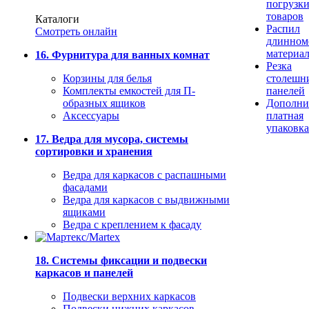
погрузк
товаров
Каталоги
Распил
Смотреть онлайн
длинном
материа
16. Фурнитура для ванных комнат
Резка
Корзины для белья
столешн
Комплекты емкостей для П-
панелей
образных ящиков
Дополни
Аксессуары
платная
упаковка
17. Ведра для мусора, системы
сортировки и хранения
Ведра для каркасов с распашными
фасадами
Ведра для каркасов с выдвижными
ящиками
Ведра с креплением к фасаду
18. Системы фиксации и подвески
каркасов и панелей
Подвески верхних каркасов
Подвески нижних каркасов