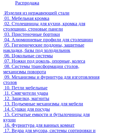
Распродажа
Изделия из нержавеющей стали
01.
Мебельная кромка
02.
Столешницы для кухни, кромка для
столешниц, стеновые панели
03.
Пристеночные бортики
04.
Алюминиевые профили для столешниц
05.
Гигиенические поддоны, защитные
накладки, базы под холодильник
06.
Цокольные системы
07.
Ножки под цоколь, опорные, колеса
08.
Системы трансформации столов,
механизмы поворота
09.
Механизмы и фурнитура для изготовления
столов
10.
Петли мебельные
11.
Смягчители удара
12.
Защелки, магниты
13.
Подъемные механизмы для мебели
14.
Сушки для посуды
15.
Сетчатые емкости и бутылочницы для
кухни
16.
Фурнитура для ванных комнат
17.
Ведра для мусора, системы сортировки и