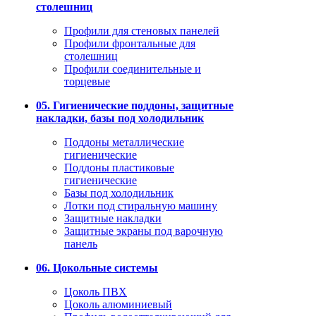
столешниц
Профили для стеновых панелей
Профили фронтальные для
столешниц
Профили соединительные и
торцевые
05. Гигиенические поддоны, защитные
накладки, базы под холодильник
Поддоны металлические
гигиенические
Поддоны пластиковые
гигиенические
Базы под холодильник
Лотки под стиральную машину
Защитные накладки
Защитные экраны под варочную
панель
06. Цокольные системы
Цоколь ПВХ
Цоколь алюминиевый