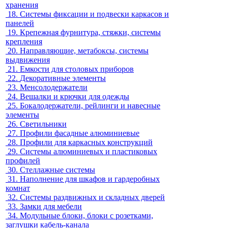
хранения
18.
Системы фиксации и подвески каркасов и
панелей
19.
Крепежная фурнитура, стяжки, системы
крепления
20.
Направляющие, метабоксы, системы
выдвижения
21.
Емкости для столовых приборов
22.
Декоративные элементы
23.
Менсолодержатели
24.
Вешалки и крючки для одежды
25.
Бокалодержатели, рейлинги и навесные
элементы
26.
Светильники
27.
Профили фасадные алюминиевые
28.
Профили для каркасных конструкций
29.
Системы алюминиевых и пластиковых
профилей
30.
Стеллажные системы
31.
Наполнение для шкафов и гардеробных
комнат
32.
Системы раздвижных и складных дверей
33.
Замки для мебели
34.
Модульные блоки, блоки с розетками,
заглушки кабель-канала