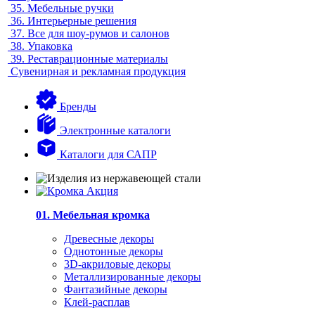
35.
Мебельные ручки
36.
Интерьерные решения
37.
Все для шоу-румов и салонов
38.
Упаковка
39.
Реставрационные материалы
Сувенирная и рекламная продукция
Бренды
Электронные каталоги
Каталоги для САПР
01. Мебельная кромка
Древесные декоры
Однотонные декоры
3D-акриловые декоры
Металлизированные декоры
Фантазийные декоры
Клей-расплав