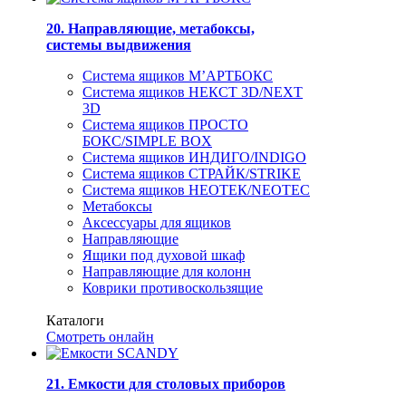
20. Направляющие, метабоксы,
системы выдвижения
Система ящиков М’АРТБОКС
Система ящиков НЕКСТ 3D/NEXT
3D
Система ящиков ПРОСТО
БОКС/SIMPLE BOX
Система ящиков ИНДИГО/INDIGO
Система ящиков СТРАЙК/STRIKE
Система ящиков НЕОТЕК/NEOTEC
Метабоксы
Аксессуары для ящиков
Направляющие
Ящики под духовой шкаф
Направляющие для колонн
Коврики противоскользящие
Каталоги
Смотреть онлайн
21. Емкости для столовых приборов