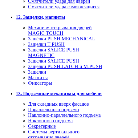
Смягчители удара для дверей
Cмягчители удара самоклеящиеся
12. Защелки, магниты
Механизм открывания дверей
MAGIC TOUCH
Защёлки PUSH MECHANICAL
Защелки T-PUSH
Защелки SALICE PUSH
MAGNETIC
Защелки SALICE PUSH
Защелки PUSH-LATCH и M-PUSH
Защелки
Магниты
Фиксаторы
13. Подъемные механизмы для мебели
Для складных вверх фасадов
Параллельного подъема
Наклонно-параллельного подъема
Наклонного подъема
Секретерные
Системы вертикального
открывания дверей