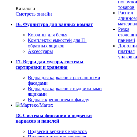
погрузк
товаров
Каталоги
Распил
Смотреть онлайн
длинном
материа
16. Фурнитура для ванных комнат
Резка
Корзины для белья
столешн
Комплекты емкостей для П-
панелей
образных ящиков
Дополни
Аксессуары
платная
упаковка
17. Ведра для мусора, системы
сортировки и хранения
Ведра для каркасов с распашными
фасадами
Ведра для каркасов с выдвижными
ящиками
Ведра с креплением к фасаду
18. Системы фиксации и подвески
каркасов и панелей
Подвески верхних каркасов
Подвески нижних каркасов