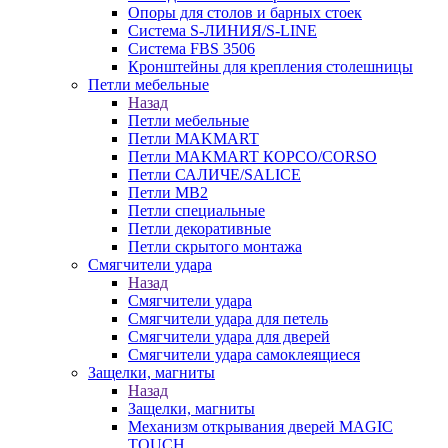
Опоры для столов и барных стоек
Система S-ЛИНИЯ/S-LINE
Система FBS 3506
Кронштейны для крепления столешницы
Петли мебельные
Назад
Петли мебельные
Петли MAKMART
Петли MAKMART КОРСО/CORSO
Петли САЛИЧЕ/SALICE
Петли MB2
Петли специальные
Петли декоративные
Петли скрытого монтажа
Смягчители удара
Назад
Смягчители удара
Смягчители удара для петель
Смягчители удара для дверей
Cмягчители удара самоклеящиеся
Защелки, магниты
Назад
Защелки, магниты
Механизм открывания дверей MAGIC
TOUCH