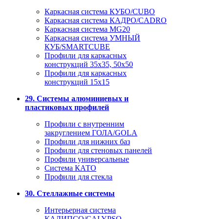
Каркасная система КУБО/CUBO
Каркасная система КАДРО/CADRO
Каркасная система MG20
Каркасная система УМНЫЙ
КУБ/SMARTCUBE
Профили для каркасных
конструкций 35x35, 50x50
Профили для каркасных
конструкций 15х15
29. Системы алюминиевых и
пластиковых профилей
Профили с внутренним
закруглением ГОЛА/GOLA
Профили для нижних баз
Профили для стеновых панелей
Профили универсальные
Система КАТО
Профили для стекла
30. Стеллажные системы
Интерьерная система
КАЛИПСО/CALYPSO