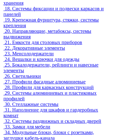
хранения
18.
Системы фиксации и подвески каркасов и
панелей
19.
Крепежная фурнитура, стяжки, системы
крепления
20.
Направляющие, метабоксы, системы
выдвижения
21.
Емкости для столовых приборов
22.
Декоративные элементы
23.
Менсолодержатели
24.
Вешалки и крючки для одежды
25.
Бокалодержатели, рейлинги и навесные
элементы
26.
Светильники
27.
Профили фасадные алюминиевые
28.
Профили для каркасных конструкций
29.
Системы алюминиевых и пластиковых
профилей
30.
Стеллажные системы
31.
Наполнение для шкафов и гардеробных
комнат
32.
Системы раздвижных и складных дверей
33.
Замки для мебели
34.
Модульные блоки, блоки с розетками,
заглушки кабель-канала