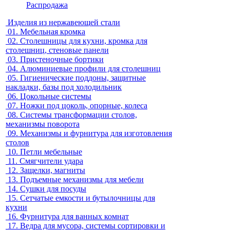
Распродажа
Изделия из нержавеющей стали
01.
Мебельная кромка
02.
Столешницы для кухни, кромка для
столешниц, стеновые панели
03.
Пристеночные бортики
04.
Алюминиевые профили для столешниц
05.
Гигиенические поддоны, защитные
накладки, базы под холодильник
06.
Цокольные системы
07.
Ножки под цоколь, опорные, колеса
08.
Системы трансформации столов,
механизмы поворота
09.
Механизмы и фурнитура для изготовления
столов
10.
Петли мебельные
11.
Смягчители удара
12.
Защелки, магниты
13.
Подъемные механизмы для мебели
14.
Сушки для посуды
15.
Сетчатые емкости и бутылочницы для
кухни
16.
Фурнитура для ванных комнат
17.
Ведра для мусора, системы сортировки и