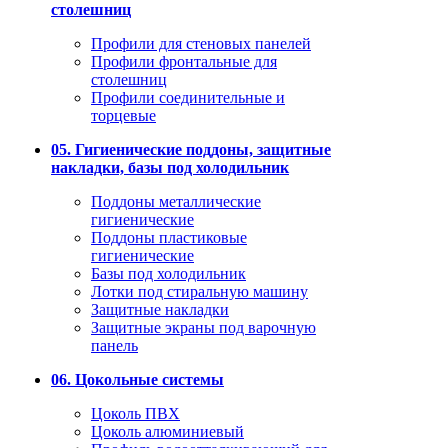
столешниц
Профили для стеновых панелей
Профили фронтальные для
столешниц
Профили соединительные и
торцевые
05. Гигиенические поддоны, защитные
накладки, базы под холодильник
Поддоны металлические
гигиенические
Поддоны пластиковые
гигиенические
Базы под холодильник
Лотки под стиральную машину
Защитные накладки
Защитные экраны под варочную
панель
06. Цокольные системы
Цоколь ПВХ
Цоколь алюминиевый