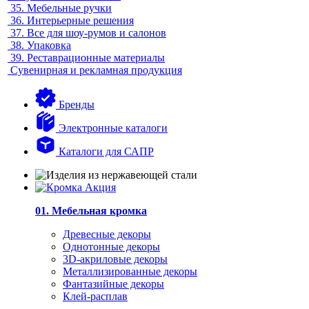
35.
Мебельные ручки
36.
Интерьерные решения
37.
Все для шоу-румов и салонов
38.
Упаковка
39.
Реставрационные материалы
Сувенирная и рекламная продукция
Бренды
Электронные каталоги
Каталоги для САПР
01. Мебельная кромка
Древесные декоры
Однотонные декоры
3D-акриловые декоры
Металлизированные декоры
Фантазийные декоры
Клей-расплав