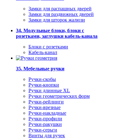
Замки для распашных дверей
Замки для раздвижных дверей
Замки для шторок жалюзи
34. Модульные блоки, блоки с
розетками, заглушки кабель-канала
Блоки с розетками
Кабель-канал
35. Мебельные ручки
Ручки-скобы
Ручки-кнопки
Ручки длинные XL
Ручки геометрических форм
Ручки-рейлинги
Ручки-врезные
Ручки-накладные
Ручки-профили
Ручки-ракушки
Ручки-серьги
Винты для ручек