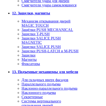
Смягчители удара для дверей
Cмягчители удара самоклеящиеся
12. Защелки, магниты
Механизм открывания дверей
MAGIC TOUCH
Защёлки PUSH MECHANICAL
Защелки T-PUSH
Защелки SALICE PUSH
MAGNETIC
Защелки SALICE PUSH
Защелки PUSH-LATCH и M-PUSH
Защелки
Магниты
Фиксаторы
13. Подъемные механизмы для мебели
Для складных вверх фасадов
Параллельного подъема
Наклонно-параллельного подъема
Наклонного подъема
Секретерные
Системы вертикального
открывания дверей