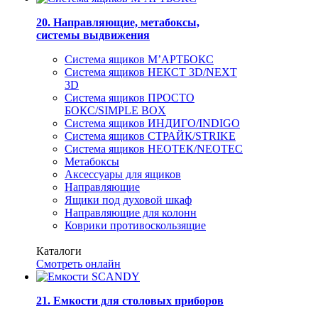
20. Направляющие, метабоксы,
системы выдвижения
Система ящиков М’АРТБОКС
Система ящиков НЕКСТ 3D/NEXT
3D
Система ящиков ПРОСТО
БОКС/SIMPLE BOX
Система ящиков ИНДИГО/INDIGO
Система ящиков СТРАЙК/STRIKE
Система ящиков НЕОТЕК/NEOTEC
Метабоксы
Аксессуары для ящиков
Направляющие
Ящики под духовой шкаф
Направляющие для колонн
Коврики противоскользящие
Каталоги
Смотреть онлайн
21. Емкости для столовых приборов