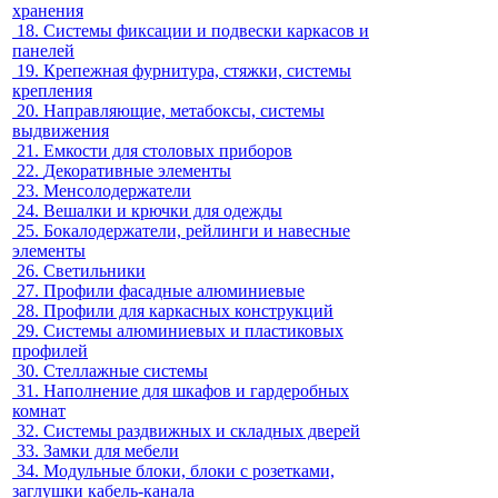
хранения
18.
Системы фиксации и подвески каркасов и
панелей
19.
Крепежная фурнитура, стяжки, системы
крепления
20.
Направляющие, метабоксы, системы
выдвижения
21.
Емкости для столовых приборов
22.
Декоративные элементы
23.
Менсолодержатели
24.
Вешалки и крючки для одежды
25.
Бокалодержатели, рейлинги и навесные
элементы
26.
Светильники
27.
Профили фасадные алюминиевые
28.
Профили для каркасных конструкций
29.
Системы алюминиевых и пластиковых
профилей
30.
Стеллажные системы
31.
Наполнение для шкафов и гардеробных
комнат
32.
Системы раздвижных и складных дверей
33.
Замки для мебели
34.
Модульные блоки, блоки с розетками,
заглушки кабель-канала