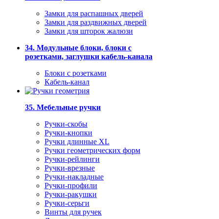
Замки для распашных дверей
Замки для раздвижных дверей
Замки для шторок жалюзи
34. Модульные блоки, блоки с
розетками, заглушки кабель-канала
Блоки с розетками
Кабель-канал
35. Мебельные ручки
Ручки-скобы
Ручки-кнопки
Ручки длинные XL
Ручки геометрических форм
Ручки-рейлинги
Ручки-врезные
Ручки-накладные
Ручки-профили
Ручки-ракушки
Ручки-серьги
Винты для ручек