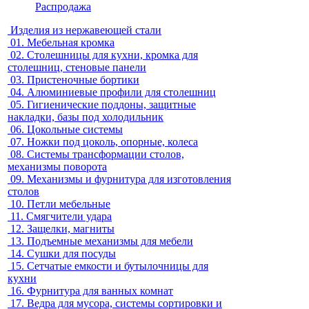
Распродажа
Изделия из нержавеющей стали
01.
Мебельная кромка
02.
Столешницы для кухни, кромка для
столешниц, стеновые панели
03.
Пристеночные бортики
04.
Алюминиевые профили для столешниц
05.
Гигиенические поддоны, защитные
накладки, базы под холодильник
06.
Цокольные системы
07.
Ножки под цоколь, опорные, колеса
08.
Системы трансформации столов,
механизмы поворота
09.
Механизмы и фурнитура для изготовления
столов
10.
Петли мебельные
11.
Смягчители удара
12.
Защелки, магниты
13.
Подъемные механизмы для мебели
14.
Сушки для посуды
15.
Сетчатые емкости и бутылочницы для
кухни
16.
Фурнитура для ванных комнат
17.
Ведра для мусора, системы сортировки и