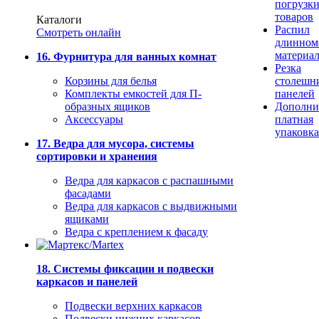
погрузк
товаров
Каталоги
Распил
Смотреть онлайн
длинном
материа
16. Фурнитура для ванных комнат
Резка
Корзины для белья
столешн
Комплекты емкостей для П-
панелей
образных ящиков
Дополни
Аксессуары
платная
упаковка
17. Ведра для мусора, системы
сортировки и хранения
Ведра для каркасов с распашными
фасадами
Ведра для каркасов с выдвижными
ящиками
Ведра с креплением к фасаду
18. Системы фиксации и подвески
каркасов и панелей
Подвески верхних каркасов
Подвески нижних каркасов