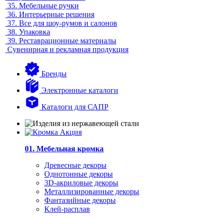
35.
Мебельные ручки
36.
Интерьерные решения
37.
Все для шоу-румов и салонов
38.
Упаковка
39.
Реставрационные материалы
Сувенирная и рекламная продукция
Бренды
Электронные каталоги
Каталоги для САПР
01. Мебельная кромка
Древесные декоры
Однотонные декоры
3D-акриловые декоры
Металлизированные декоры
Фантазийные декоры
Клей-расплав