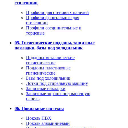
столешниц
Профили для стеновых панелей
Профили фронтальные для
столешниц
Профили соединительные и
торцевые
05. Гигиенические поддоны, защитные
накладки, базы под холодильник
Поддоны металлические
гигиенические
Поддоны пластиковые
гигиенические
Базы под холодильник
Лотки под стиральную машину
Защитные накладки
Защитные экраны под варочную
панель
06. Цокольные системы
Цоколь ПВХ
Цоколь алюминиевый