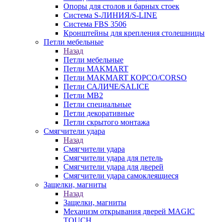
Опоры для столов и барных стоек
Система S-ЛИНИЯ/S-LINE
Система FBS 3506
Кронштейны для крепления столешницы
Петли мебельные
Назад
Петли мебельные
Петли MAKMART
Петли MAKMART КОРСО/CORSO
Петли САЛИЧЕ/SALICE
Петли MB2
Петли специальные
Петли декоративные
Петли скрытого монтажа
Смягчители удара
Назад
Смягчители удара
Смягчители удара для петель
Смягчители удара для дверей
Cмягчители удара самоклеящиеся
Защелки, магниты
Назад
Защелки, магниты
Механизм открывания дверей MAGIC
TOUCH