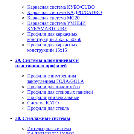
Каркасная система КУБО/CUBO
Каркасная система КАДРО/CADRO
Каркасная система MG20
Каркасная система УМНЫЙ
КУБ/SMARTCUBE
Профили для каркасных
конструкций 35x35, 50x50
Профили для каркасных
конструкций 15х15
29. Системы алюминиевых и
пластиковых профилей
Профили с внутренним
закруглением ГОЛА/GOLA
Профили для нижних баз
Профили для стеновых панелей
Профили универсальные
Система КАТО
Профили для стекла
30. Стеллажные системы
Интерьерная система
КАЛИПСО/CALYPSO