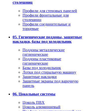
столешниц
Профили для стеновых панелей
Профили фронтальные для
столешниц
Профили соединительные и
торцевые
05. Гигиенические поддоны, защитные
накладки, базы под холодильник
Поддоны металлические
гигиенические
Поддоны пластиковые
гигиенические
Базы под холодильник
Лотки под стиральную машину
Защитные накладки
Защитные экраны под варочную
панель
06. Цокольные системы
Цоколь ПВХ
Цоколь алюминиевый