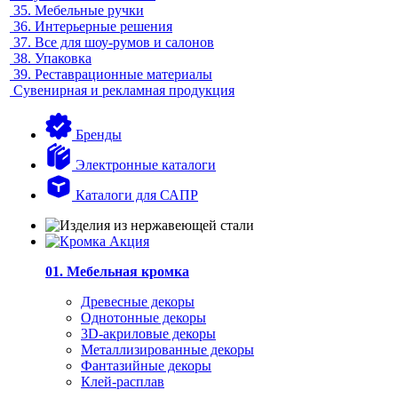
35.
Мебельные ручки
36.
Интерьерные решения
37.
Все для шоу-румов и салонов
38.
Упаковка
39.
Реставрационные материалы
Сувенирная и рекламная продукция
Бренды
Электронные каталоги
Каталоги для САПР
01. Мебельная кромка
Древесные декоры
Однотонные декоры
3D-акриловые декоры
Металлизированные декоры
Фантазийные декоры
Клей-расплав