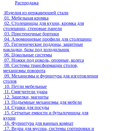
Распродажа
Изделия из нержавеющей стали
01.
Мебельная кромка
02.
Столешницы для кухни, кромка для
столешниц, стеновые панели
03.
Пристеночные бортики
04.
Алюминиевые профили для столешниц
05.
Гигиенические поддоны, защитные
накладки, базы под холодильник
06.
Цокольные системы
07.
Ножки под цоколь, опорные, колеса
08.
Системы трансформации столов,
механизмы поворота
09.
Механизмы и фурнитура для изготовления
столов
10.
Петли мебельные
11.
Смягчители удара
12.
Защелки, магниты
13.
Подъемные механизмы для мебели
14.
Сушки для посуды
15.
Сетчатые емкости и бутылочницы для
кухни
16.
Фурнитура для ванных комнат
17.
Ведра для мусора, системы сортировки и