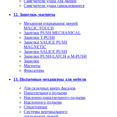
Смягчители удара для дверей
Cмягчители удара самоклеящиеся
12. Защелки, магниты
Механизм открывания дверей
MAGIC TOUCH
Защёлки PUSH MECHANICAL
Защелки T-PUSH
Защелки SALICE PUSH
MAGNETIC
Защелки SALICE PUSH
Защелки PUSH-LATCH и M-PUSH
Защелки
Магниты
Фиксаторы
13. Подъемные механизмы для мебели
Для складных вверх фасадов
Параллельного подъема
Наклонно-параллельного подъема
Наклонного подъема
Секретерные
Системы вертикального
открывания дверей