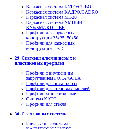
Каркасная система КУБО/CUBO
Каркасная система КАДРО/CADRO
Каркасная система MG20
Каркасная система УМНЫЙ
КУБ/SMARTCUBE
Профили для каркасных
конструкций 35x35, 50x50
Профили для каркасных
конструкций 15х15
29. Системы алюминиевых и
пластиковых профилей
Профили с внутренним
закруглением ГОЛА/GOLA
Профили для нижних баз
Профили для стеновых панелей
Профили универсальные
Система КАТО
Профили для стекла
30. Стеллажные системы
Интерьерная система
КАЛИПСО/CALYPSO