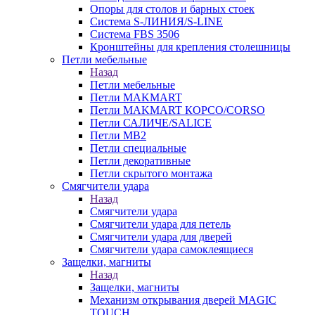
Опоры для столов и барных стоек
Система S-ЛИНИЯ/S-LINE
Система FBS 3506
Кронштейны для крепления столешницы
Петли мебельные
Назад
Петли мебельные
Петли MAKMART
Петли MAKMART КОРСО/CORSO
Петли САЛИЧЕ/SALICE
Петли MB2
Петли специальные
Петли декоративные
Петли скрытого монтажа
Смягчители удара
Назад
Смягчители удара
Смягчители удара для петель
Смягчители удара для дверей
Cмягчители удара самоклеящиеся
Защелки, магниты
Назад
Защелки, магниты
Механизм открывания дверей MAGIC
TOUCH