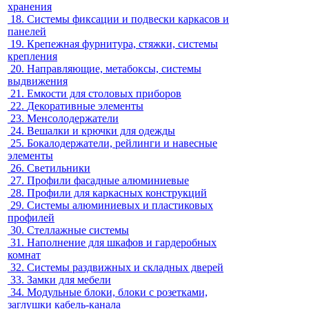
хранения
18.
Системы фиксации и подвески каркасов и
панелей
19.
Крепежная фурнитура, стяжки, системы
крепления
20.
Направляющие, метабоксы, системы
выдвижения
21.
Емкости для столовых приборов
22.
Декоративные элементы
23.
Менсолодержатели
24.
Вешалки и крючки для одежды
25.
Бокалодержатели, рейлинги и навесные
элементы
26.
Светильники
27.
Профили фасадные алюминиевые
28.
Профили для каркасных конструкций
29.
Системы алюминиевых и пластиковых
профилей
30.
Стеллажные системы
31.
Наполнение для шкафов и гардеробных
комнат
32.
Системы раздвижных и складных дверей
33.
Замки для мебели
34.
Модульные блоки, блоки с розетками,
заглушки кабель-канала