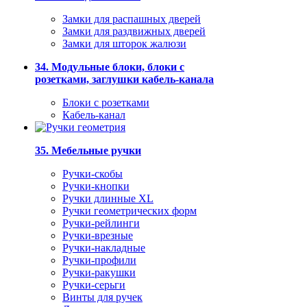
Замки для распашных дверей
Замки для раздвижных дверей
Замки для шторок жалюзи
34. Модульные блоки, блоки с
розетками, заглушки кабель-канала
Блоки с розетками
Кабель-канал
35. Мебельные ручки
Ручки-скобы
Ручки-кнопки
Ручки длинные XL
Ручки геометрических форм
Ручки-рейлинги
Ручки-врезные
Ручки-накладные
Ручки-профили
Ручки-ракушки
Ручки-серьги
Винты для ручек