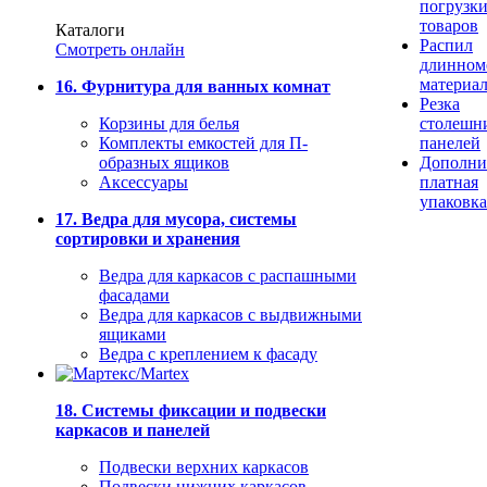
погрузк
товаров
Каталоги
Распил
Смотреть онлайн
длинном
материа
16. Фурнитура для ванных комнат
Резка
Корзины для белья
столешн
Комплекты емкостей для П-
панелей
образных ящиков
Дополни
Аксессуары
платная
упаковка
17. Ведра для мусора, системы
сортировки и хранения
Ведра для каркасов с распашными
фасадами
Ведра для каркасов с выдвижными
ящиками
Ведра с креплением к фасаду
18. Системы фиксации и подвески
каркасов и панелей
Подвески верхних каркасов
Подвески нижних каркасов