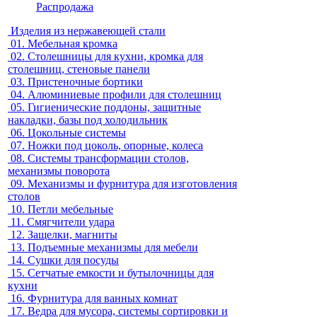
Распродажа
Изделия из нержавеющей стали
01.
Мебельная кромка
02.
Столешницы для кухни, кромка для
столешниц, стеновые панели
03.
Пристеночные бортики
04.
Алюминиевые профили для столешниц
05.
Гигиенические поддоны, защитные
накладки, базы под холодильник
06.
Цокольные системы
07.
Ножки под цоколь, опорные, колеса
08.
Системы трансформации столов,
механизмы поворота
09.
Механизмы и фурнитура для изготовления
столов
10.
Петли мебельные
11.
Смягчители удара
12.
Защелки, магниты
13.
Подъемные механизмы для мебели
14.
Сушки для посуды
15.
Сетчатые емкости и бутылочницы для
кухни
16.
Фурнитура для ванных комнат
17.
Ведра для мусора, системы сортировки и