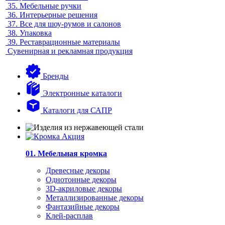
35.
Мебельные ручки
36.
Интерьерные решения
37.
Все для шоу-румов и салонов
38.
Упаковка
39.
Реставрационные материалы
Сувенирная и рекламная продукция
Бренды
Электронные каталоги
Каталоги для САПР
01. Мебельная кромка
Древесные декоры
Однотонные декоры
3D-акриловые декоры
Металлизированные декоры
Фантазийные декоры
Клей-расплав