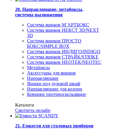
20. Направляющие, метабоксы,
системы выдвижения
Система ящиков М’АРТБОКС
Система ящиков НЕКСТ 3D/NEXT
3D
Система ящиков ПРОСТО
БОКС/SIMPLE BOX
Система ящиков ИНДИГО/INDIGO
Система ящиков СТРАЙК/STRIKE
Система ящиков НЕОТЕК/NEOTEC
Метабоксы
Аксессуары для ящиков
Направляющие
Ящики под духовой шкаф
Направляющие для колонн
Коврики противоскользящие
Каталоги
Смотреть онлайн
21. Емкости для столовых приборов