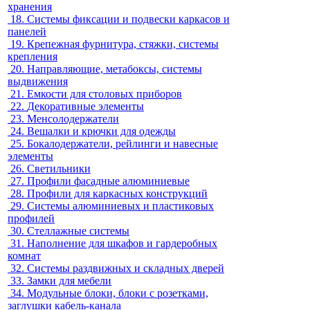
хранения
18.
Системы фиксации и подвески каркасов и
панелей
19.
Крепежная фурнитура, стяжки, системы
крепления
20.
Направляющие, метабоксы, системы
выдвижения
21.
Емкости для столовых приборов
22.
Декоративные элементы
23.
Менсолодержатели
24.
Вешалки и крючки для одежды
25.
Бокалодержатели, рейлинги и навесные
элементы
26.
Светильники
27.
Профили фасадные алюминиевые
28.
Профили для каркасных конструкций
29.
Системы алюминиевых и пластиковых
профилей
30.
Стеллажные системы
31.
Наполнение для шкафов и гардеробных
комнат
32.
Системы раздвижных и складных дверей
33.
Замки для мебели
34.
Модульные блоки, блоки с розетками,
заглушки кабель-канала