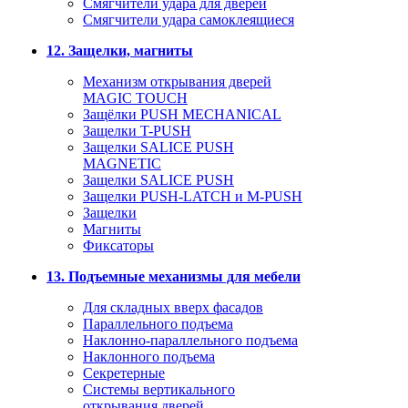
Смягчители удара для дверей
Cмягчители удара самоклеящиеся
12. Защелки, магниты
Механизм открывания дверей
MAGIC TOUCH
Защёлки PUSH MECHANICAL
Защелки T-PUSH
Защелки SALICE PUSH
MAGNETIC
Защелки SALICE PUSH
Защелки PUSH-LATCH и M-PUSH
Защелки
Магниты
Фиксаторы
13. Подъемные механизмы для мебели
Для складных вверх фасадов
Параллельного подъема
Наклонно-параллельного подъема
Наклонного подъема
Секретерные
Системы вертикального
открывания дверей