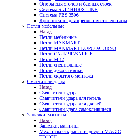
Опоры для столов и барных стоек
Система S-ЛИНИЯ/S-LINE
Система FBS 3506
Кронштейны для крепления столешницы
Петли мебельные
Назад
Петли мебельные
Петли MAKMART
Петли MAKMART КОРСО/CORSO
Петли САЛИЧЕ/SALICE
Петли MB2
Петли специальные
Петли декоративные
Петли скрытого монтажа
Смягчители удара
Назад
Смягчители удара
Смягчители удара для петель
Смягчители удара для дверей
Cмягчители удара самоклеящиеся
Защелки, магниты
Назад
Защелки, магниты
Механизм открывания дверей MAGIC
TOUCH