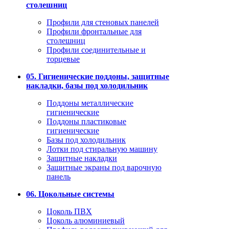
столешниц
Профили для стеновых панелей
Профили фронтальные для
столешниц
Профили соединительные и
торцевые
05. Гигиенические поддоны, защитные
накладки, базы под холодильник
Поддоны металлические
гигиенические
Поддоны пластиковые
гигиенические
Базы под холодильник
Лотки под стиральную машину
Защитные накладки
Защитные экраны под варочную
панель
06. Цокольные системы
Цоколь ПВХ
Цоколь алюминиевый