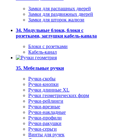
Замки для распашных дверей
Замки для раздвижных дверей
Замки для шторок жалюзи
34. Модульные блоки, блоки с
розетками, заглушки кабель-канала
Блоки с розетками
Кабель-канал
35. Мебельные ручки
Ручки-скобы
Ручки-кнопки
Ручки длинные XL
Ручки геометрических форм
Ручки-рейлинги
Ручки-врезные
Ручки-накладные
Ручки-профили
Ручки-ракушки
Ручки-серьги
Винты для ручек