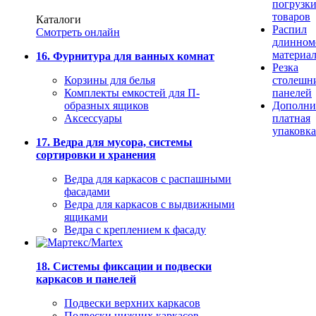
погрузк
товаров
Каталоги
Распил
Смотреть онлайн
длинном
материа
16. Фурнитура для ванных комнат
Резка
Корзины для белья
столешн
Комплекты емкостей для П-
панелей
образных ящиков
Дополни
Аксессуары
платная
упаковка
17. Ведра для мусора, системы
сортировки и хранения
Ведра для каркасов с распашными
фасадами
Ведра для каркасов с выдвижными
ящиками
Ведра с креплением к фасаду
18. Системы фиксации и подвески
каркасов и панелей
Подвески верхних каркасов
Подвески нижних каркасов