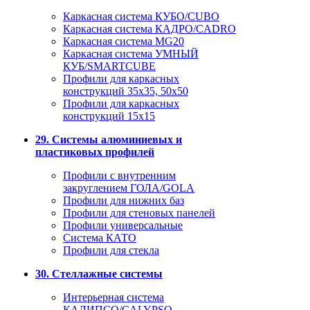
Каркасная система КУБО/CUBO
Каркасная система КАДРО/CADRO
Каркасная система MG20
Каркасная система УМНЫЙ
КУБ/SMARTCUBE
Профили для каркасных
конструкций 35x35, 50x50
Профили для каркасных
конструкций 15х15
29. Системы алюминиевых и
пластиковых профилей
Профили с внутренним
закруглением ГОЛА/GOLA
Профили для нижних баз
Профили для стеновых панелей
Профили универсальные
Система КАТО
Профили для стекла
30. Стеллажные системы
Интерьерная система
КАЛИПСО/CALYPSO