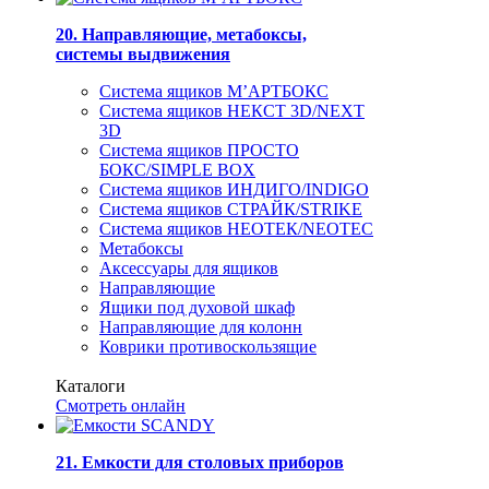
20. Направляющие, метабоксы,
системы выдвижения
Система ящиков М’АРТБОКС
Система ящиков НЕКСТ 3D/NEXT
3D
Система ящиков ПРОСТО
БОКС/SIMPLE BOX
Система ящиков ИНДИГО/INDIGO
Система ящиков СТРАЙК/STRIKE
Система ящиков НЕОТЕК/NEOTEC
Метабоксы
Аксессуары для ящиков
Направляющие
Ящики под духовой шкаф
Направляющие для колонн
Коврики противоскользящие
Каталоги
Смотреть онлайн
21. Емкости для столовых приборов