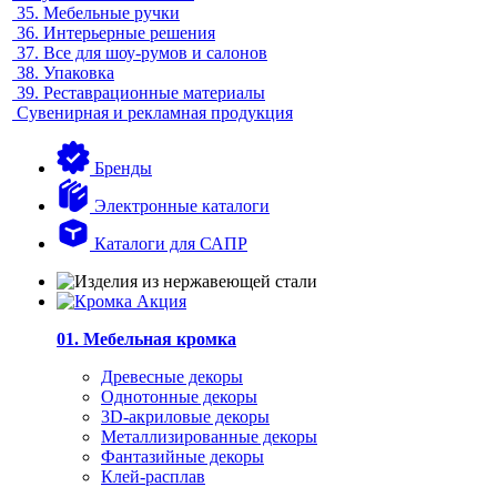
35.
Мебельные ручки
36.
Интерьерные решения
37.
Все для шоу-румов и салонов
38.
Упаковка
39.
Реставрационные материалы
Сувенирная и рекламная продукция
Бренды
Электронные каталоги
Каталоги для САПР
01. Мебельная кромка
Древесные декоры
Однотонные декоры
3D-акриловые декоры
Металлизированные декоры
Фантазийные декоры
Клей-расплав