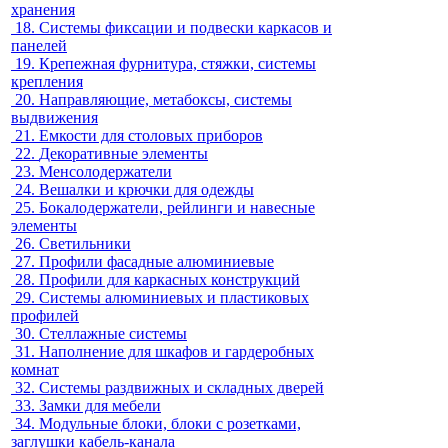
хранения
18.
Системы фиксации и подвески каркасов и
панелей
19.
Крепежная фурнитура, стяжки, системы
крепления
20.
Направляющие, метабоксы, системы
выдвижения
21.
Емкости для столовых приборов
22.
Декоративные элементы
23.
Менсолодержатели
24.
Вешалки и крючки для одежды
25.
Бокалодержатели, рейлинги и навесные
элементы
26.
Светильники
27.
Профили фасадные алюминиевые
28.
Профили для каркасных конструкций
29.
Системы алюминиевых и пластиковых
профилей
30.
Стеллажные системы
31.
Наполнение для шкафов и гардеробных
комнат
32.
Системы раздвижных и складных дверей
33.
Замки для мебели
34.
Модульные блоки, блоки с розетками,
заглушки кабель-канала