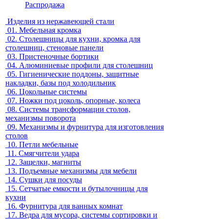
Распродажа
Изделия из нержавеющей стали
01.
Мебельная кромка
02.
Столешницы для кухни, кромка для
столешниц, стеновые панели
03.
Пристеночные бортики
04.
Алюминиевые профили для столешниц
05.
Гигиенические поддоны, защитные
накладки, базы под холодильник
06.
Цокольные системы
07.
Ножки под цоколь, опорные, колеса
08.
Системы трансформации столов,
механизмы поворота
09.
Механизмы и фурнитура для изготовления
столов
10.
Петли мебельные
11.
Смягчители удара
12.
Защелки, магниты
13.
Подъемные механизмы для мебели
14.
Сушки для посуды
15.
Сетчатые емкости и бутылочницы для
кухни
16.
Фурнитура для ванных комнат
17.
Ведра для мусора, системы сортировки и