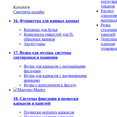
погрузк
товаров
Каталоги
Распил
Смотреть онлайн
длинном
материа
16. Фурнитура для ванных комнат
Резка
Корзины для белья
столешн
Комплекты емкостей для П-
панелей
образных ящиков
Дополни
Аксессуары
платная
упаковка
17. Ведра для мусора, системы
сортировки и хранения
Ведра для каркасов с распашными
фасадами
Ведра для каркасов с выдвижными
ящиками
Ведра с креплением к фасаду
18. Системы фиксации и подвески
каркасов и панелей
Подвески верхних каркасов
Подвески нижних каркасов