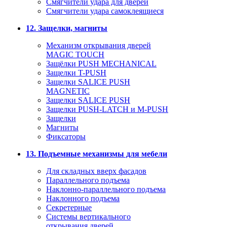
Смягчители удара для дверей
Cмягчители удара самоклеящиеся
12. Защелки, магниты
Механизм открывания дверей
MAGIC TOUCH
Защёлки PUSH MECHANICAL
Защелки T-PUSH
Защелки SALICE PUSH
MAGNETIC
Защелки SALICE PUSH
Защелки PUSH-LATCH и M-PUSH
Защелки
Магниты
Фиксаторы
13. Подъемные механизмы для мебели
Для складных вверх фасадов
Параллельного подъема
Наклонно-параллельного подъема
Наклонного подъема
Секретерные
Системы вертикального
открывания дверей