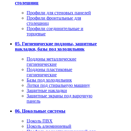
столешниц
Профили для стеновых панелей
Профили фронтальные для
столешниц
Профили соединительные и
торцевые
05. Гигиенические поддоны, защитные
накладки, базы под холодильник
Поддоны металлические
гигиенические
Поддоны пластиковые
гигиенические
Базы под холодильник
Лотки под стиральную машину
Защитные накладки
Защитные экраны под варочную
панель
06. Цокольные системы
Цоколь ПВХ
Цоколь алюминиевый