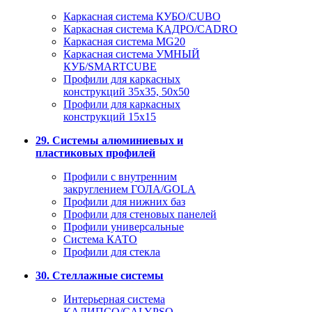
Каркасная система КУБО/CUBO
Каркасная система КАДРО/CADRO
Каркасная система MG20
Каркасная система УМНЫЙ
КУБ/SMARTCUBE
Профили для каркасных
конструкций 35x35, 50x50
Профили для каркасных
конструкций 15х15
29. Системы алюминиевых и
пластиковых профилей
Профили с внутренним
закруглением ГОЛА/GOLA
Профили для нижних баз
Профили для стеновых панелей
Профили универсальные
Система КАТО
Профили для стекла
30. Стеллажные системы
Интерьерная система
КАЛИПСО/CALYPSO