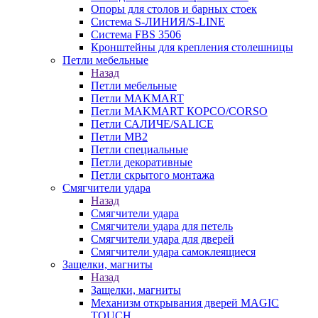
Опоры для столов и барных стоек
Система S-ЛИНИЯ/S-LINE
Система FBS 3506
Кронштейны для крепления столешницы
Петли мебельные
Назад
Петли мебельные
Петли MAKMART
Петли MAKMART КОРСО/CORSO
Петли САЛИЧЕ/SALICE
Петли MB2
Петли специальные
Петли декоративные
Петли скрытого монтажа
Смягчители удара
Назад
Смягчители удара
Смягчители удара для петель
Смягчители удара для дверей
Cмягчители удара самоклеящиеся
Защелки, магниты
Назад
Защелки, магниты
Механизм открывания дверей MAGIC
TOUCH