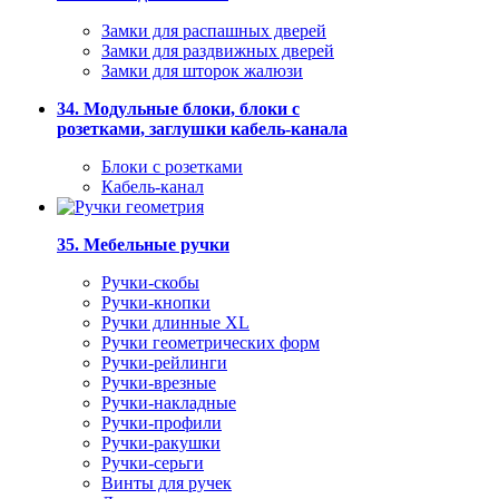
Замки для распашных дверей
Замки для раздвижных дверей
Замки для шторок жалюзи
34. Модульные блоки, блоки с
розетками, заглушки кабель-канала
Блоки с розетками
Кабель-канал
35. Мебельные ручки
Ручки-скобы
Ручки-кнопки
Ручки длинные XL
Ручки геометрических форм
Ручки-рейлинги
Ручки-врезные
Ручки-накладные
Ручки-профили
Ручки-ракушки
Ручки-серьги
Винты для ручек