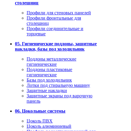
столешниц
Профили для стеновых панелей
Профили фронтальные для
столешниц
Профили соединительные и
торцевые
05. Гигиенические поддоны, защитные
накладки, базы под холодильник
Поддоны металлические
гигиенические
Поддоны пластиковые
гигиенические
Базы под холодильник
Лотки под стиральную машину
Защитные накладки
Защитные экраны под варочную
панель
06. Цокольные системы
Цоколь ПВХ
Цоколь алюминиевый