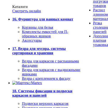
погрузк
товаров
Каталоги
Распил
Смотреть онлайн
длинном
материа
16. Фурнитура для ванных комнат
Резка
Корзины для белья
столешн
Комплекты емкостей для П-
панелей
образных ящиков
Дополни
Аксессуары
платная
упаковка
17. Ведра для мусора, системы
сортировки и хранения
Ведра для каркасов с распашными
фасадами
Ведра для каркасов с выдвижными
ящиками
Ведра с креплением к фасаду
18. Системы фиксации и подвески
каркасов и панелей
Подвески верхних каркасов
Подвески нижних каркасов