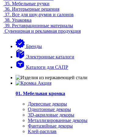
35.
Мебельные ручки
36.
Интерьерные решения
37.
Все для шоу-румов и салонов
38.
Упаковка
39.
Реставрационные материалы
Сувенирная и рекламная продукция
Бренды
Электронные каталоги
Каталоги для САПР
01. Мебельная кромка
Древесные декоры
Однотонные декоры
3D-акриловые декоры
Металлизированные декоры
Фантазийные декоры
Клей-расплав