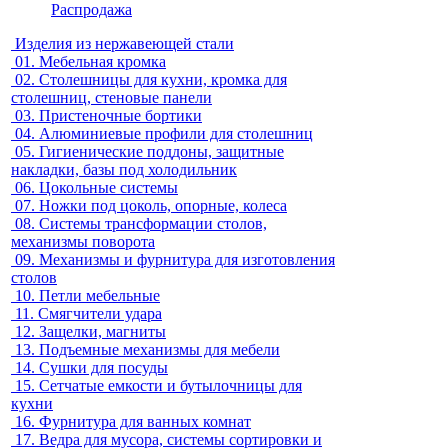
Распродажа
Изделия из нержавеющей стали
01.
Мебельная кромка
02.
Столешницы для кухни, кромка для
столешниц, стеновые панели
03.
Пристеночные бортики
04.
Алюминиевые профили для столешниц
05.
Гигиенические поддоны, защитные
накладки, базы под холодильник
06.
Цокольные системы
07.
Ножки под цоколь, опорные, колеса
08.
Системы трансформации столов,
механизмы поворота
09.
Механизмы и фурнитура для изготовления
столов
10.
Петли мебельные
11.
Смягчители удара
12.
Защелки, магниты
13.
Подъемные механизмы для мебели
14.
Сушки для посуды
15.
Сетчатые емкости и бутылочницы для
кухни
16.
Фурнитура для ванных комнат
17.
Ведра для мусора, системы сортировки и