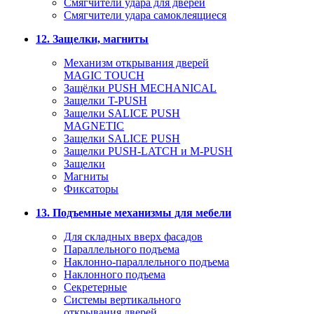
Смягчители удара для дверей
Cмягчители удара самоклеящиеся
12. Защелки, магниты
Механизм открывания дверей
MAGIC TOUCH
Защёлки PUSH MECHANICAL
Защелки T-PUSH
Защелки SALICE PUSH
MAGNETIC
Защелки SALICE PUSH
Защелки PUSH-LATCH и M-PUSH
Защелки
Магниты
Фиксаторы
13. Подъемные механизмы для мебели
Для складных вверх фасадов
Параллельного подъема
Наклонно-параллельного подъема
Наклонного подъема
Секретерные
Системы вертикального
открывания дверей