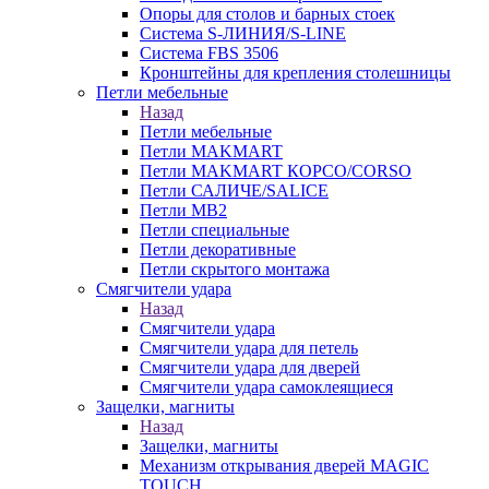
Опоры для столов и барных стоек
Система S-ЛИНИЯ/S-LINE
Система FBS 3506
Кронштейны для крепления столешницы
Петли мебельные
Назад
Петли мебельные
Петли MAKMART
Петли MAKMART КОРСО/CORSO
Петли САЛИЧЕ/SALICE
Петли MB2
Петли специальные
Петли декоративные
Петли скрытого монтажа
Смягчители удара
Назад
Смягчители удара
Смягчители удара для петель
Смягчители удара для дверей
Cмягчители удара самоклеящиеся
Защелки, магниты
Назад
Защелки, магниты
Механизм открывания дверей MAGIC
TOUCH