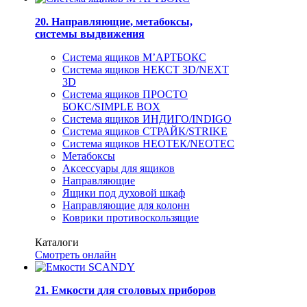
20. Направляющие, метабоксы,
системы выдвижения
Система ящиков М’АРТБОКС
Система ящиков НЕКСТ 3D/NEXT
3D
Система ящиков ПРОСТО
БОКС/SIMPLE BOX
Система ящиков ИНДИГО/INDIGO
Система ящиков СТРАЙК/STRIKE
Система ящиков НЕОТЕК/NEOTEC
Метабоксы
Аксессуары для ящиков
Направляющие
Ящики под духовой шкаф
Направляющие для колонн
Коврики противоскользящие
Каталоги
Смотреть онлайн
21. Емкости для столовых приборов