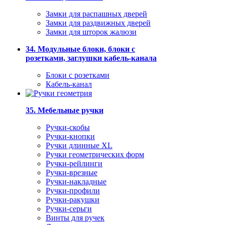
Замки для распашных дверей
Замки для раздвижных дверей
Замки для шторок жалюзи
34. Модульные блоки, блоки с
розетками, заглушки кабель-канала
Блоки с розетками
Кабель-канал
35. Мебельные ручки
Ручки-скобы
Ручки-кнопки
Ручки длинные XL
Ручки геометрических форм
Ручки-рейлинги
Ручки-врезные
Ручки-накладные
Ручки-профили
Ручки-ракушки
Ручки-серьги
Винты для ручек