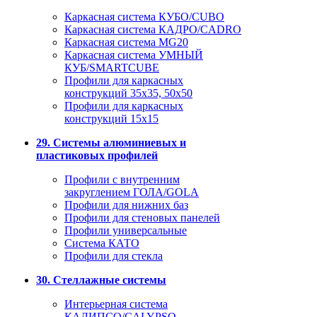
Каркасная система КУБО/CUBO
Каркасная система КАДРО/CADRO
Каркасная система MG20
Каркасная система УМНЫЙ
КУБ/SMARTCUBE
Профили для каркасных
конструкций 35x35, 50x50
Профили для каркасных
конструкций 15х15
29. Системы алюминиевых и
пластиковых профилей
Профили с внутренним
закруглением ГОЛА/GOLA
Профили для нижних баз
Профили для стеновых панелей
Профили универсальные
Система КАТО
Профили для стекла
30. Стеллажные системы
Интерьерная система
КАЛИПСО/CALYPSO