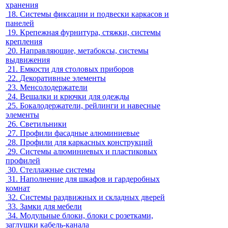
хранения
18.
Системы фиксации и подвески каркасов и
панелей
19.
Крепежная фурнитура, стяжки, системы
крепления
20.
Направляющие, метабоксы, системы
выдвижения
21.
Емкости для столовых приборов
22.
Декоративные элементы
23.
Менсолодержатели
24.
Вешалки и крючки для одежды
25.
Бокалодержатели, рейлинги и навесные
элементы
26.
Светильники
27.
Профили фасадные алюминиевые
28.
Профили для каркасных конструкций
29.
Системы алюминиевых и пластиковых
профилей
30.
Стеллажные системы
31.
Наполнение для шкафов и гардеробных
комнат
32.
Системы раздвижных и складных дверей
33.
Замки для мебели
34.
Модульные блоки, блоки с розетками,
заглушки кабель-канала