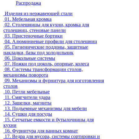
Распродажа
Изделия из нержавеющей стали
01.
Мебельная кромка
02.
Столешницы для кухни, кромка для
столешниц, стеновые панели
03.
Пристеночные бортики
04.
Алюминиевые профили для столешниц
05.
Гигиенические поддоны, защитные
накладки, базы под холодильник
06.
Цокольные системы
07.
Ножки под цоколь, опорные, колеса
08.
Системы трансформации столов,
механизмы поворота
09.
Механизмы и фурнитура для изготовления
столов
10.
Петли мебельные
11.
Смягчители удара
12.
Защелки, магниты
13.
Подъемные механизмы для мебели
14.
Сушки для посуды
15.
Сетчатые емкости и бутылочницы для
кухни
16.
Фурнитура для ванных комнат
17.
Ведра для мусора, системы сортировки и