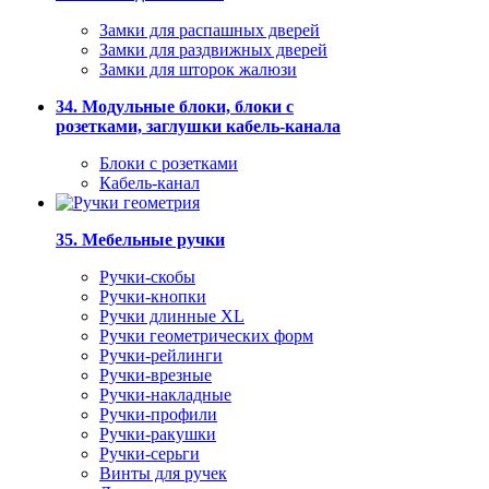
Замки для распашных дверей
Замки для раздвижных дверей
Замки для шторок жалюзи
34. Модульные блоки, блоки с
розетками, заглушки кабель-канала
Блоки с розетками
Кабель-канал
35. Мебельные ручки
Ручки-скобы
Ручки-кнопки
Ручки длинные XL
Ручки геометрических форм
Ручки-рейлинги
Ручки-врезные
Ручки-накладные
Ручки-профили
Ручки-ракушки
Ручки-серьги
Винты для ручек