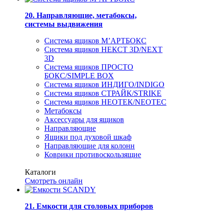
20. Направляющие, метабоксы,
системы выдвижения
Система ящиков М’АРТБОКС
Система ящиков НЕКСТ 3D/NEXT
3D
Система ящиков ПРОСТО
БОКС/SIMPLE BOX
Система ящиков ИНДИГО/INDIGO
Система ящиков СТРАЙК/STRIKE
Система ящиков НЕОТЕК/NEOTEC
Метабоксы
Аксессуары для ящиков
Направляющие
Ящики под духовой шкаф
Направляющие для колонн
Коврики противоскользящие
Каталоги
Смотреть онлайн
21. Емкости для столовых приборов