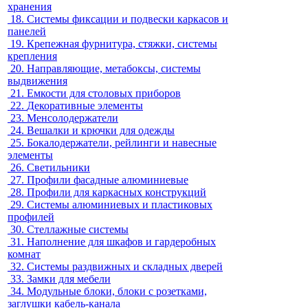
хранения
18.
Системы фиксации и подвески каркасов и
панелей
19.
Крепежная фурнитура, стяжки, системы
крепления
20.
Направляющие, метабоксы, системы
выдвижения
21.
Емкости для столовых приборов
22.
Декоративные элементы
23.
Менсолодержатели
24.
Вешалки и крючки для одежды
25.
Бокалодержатели, рейлинги и навесные
элементы
26.
Светильники
27.
Профили фасадные алюминиевые
28.
Профили для каркасных конструкций
29.
Системы алюминиевых и пластиковых
профилей
30.
Стеллажные системы
31.
Наполнение для шкафов и гардеробных
комнат
32.
Системы раздвижных и складных дверей
33.
Замки для мебели
34.
Модульные блоки, блоки с розетками,
заглушки кабель-канала