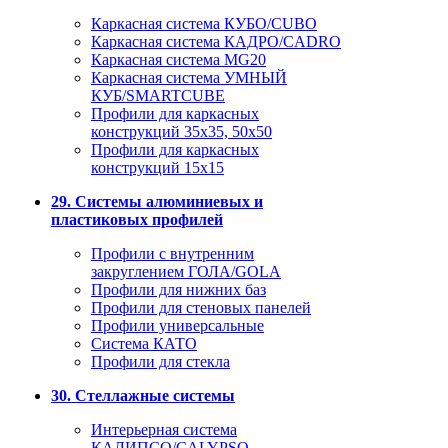
Каркасная система КУБО/CUBO
Каркасная система КАДРО/CADRO
Каркасная система MG20
Каркасная система УМНЫЙ
КУБ/SMARTCUBE
Профили для каркасных
конструкций 35x35, 50x50
Профили для каркасных
конструкций 15х15
29. Системы алюминиевых и
пластиковых профилей
Профили с внутренним
закруглением ГОЛА/GOLA
Профили для нижних баз
Профили для стеновых панелей
Профили универсальные
Система КАТО
Профили для стекла
30. Стеллажные системы
Интерьерная система
КАЛИПСО/CALYPSO