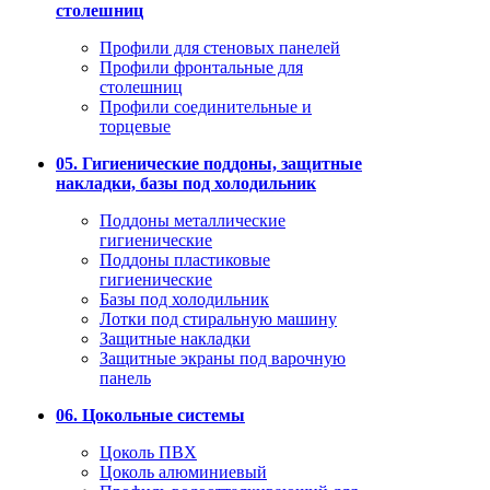
столешниц
Профили для стеновых панелей
Профили фронтальные для
столешниц
Профили соединительные и
торцевые
05. Гигиенические поддоны, защитные
накладки, базы под холодильник
Поддоны металлические
гигиенические
Поддоны пластиковые
гигиенические
Базы под холодильник
Лотки под стиральную машину
Защитные накладки
Защитные экраны под варочную
панель
06. Цокольные системы
Цоколь ПВХ
Цоколь алюминиевый