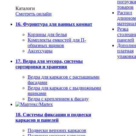
погрузк
товаров
Каталоги
Распил
Смотреть онлайн
длинном
материа
16. Фурнитура для ванных комнат
Резка
Корзины для белья
столешн
Комплекты емкостей для П-
панелей
образных ящиков
Дополни
Аксессуары
платная
упаковка
17. Ведра для мусора, системы
сортировки и хранения
Ведра для каркасов с распашными
фасадами
Ведра для каркасов с выдвижными
ящиками
Ведра с креплением к фасаду
18. Системы фиксации и подвески
каркасов и панелей
Подвески верхних каркасов
Подвески нижних каркасов