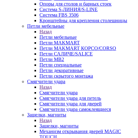
Опоры для столов и барных стоек
Система S-ЛИНИЯ/S-LINE
Система FBS 3506
Кронштейны для крепления столешницы
Петли мебельные
Назад
Петли мебельные
Петли MAKMART
Петли MAKMART КОРСО/CORSO
Петли САЛИЧЕ/SALICE
Петли MB2
Петли специальные
Петли декоративные
Петли скрытого монтажа
Смягчители удара
Назад
Смягчители удара
Смягчители удара для петель
Смягчители удара для дверей
Cмягчители удара самоклеящиеся
Защелки, магниты
Назад
Защелки, магниты
Механизм открывания дверей MAGIC
TOUCH