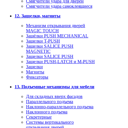
Смягчители удара для дверей
Cмягчители удара самоклеящиеся
12. Защелки, магниты
Механизм открывания дверей
MAGIC TOUCH
Защёлки PUSH MECHANICAL
Защелки T-PUSH
Защелки SALICE PUSH
MAGNETIC
Защелки SALICE PUSH
Защелки PUSH-LATCH и M-PUSH
Защелки
Магниты
Фиксаторы
13. Подъемные механизмы для мебели
Для складных вверх фасадов
Параллельного подъема
Наклонно-параллельного подъема
Наклонного подъема
Секретерные
Системы вертикального
открывания дверей