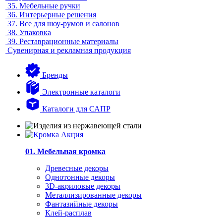
35.
Мебельные ручки
36.
Интерьерные решения
37.
Все для шоу-румов и салонов
38.
Упаковка
39.
Реставрационные материалы
Сувенирная и рекламная продукция
Бренды
Электронные каталоги
Каталоги для САПР
01. Мебельная кромка
Древесные декоры
Однотонные декоры
3D-акриловые декоры
Металлизированные декоры
Фантазийные декоры
Клей-расплав