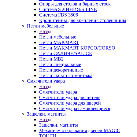
Опоры для столов и барных стоек
Система S-ЛИНИЯ/S-LINE
Система FBS 3506
Кронштейны для крепления столешницы
Петли мебельные
Назад
Петли мебельные
Петли MAKMART
Петли MAKMART КОРСО/CORSO
Петли САЛИЧЕ/SALICE
Петли MB2
Петли специальные
Петли декоративные
Петли скрытого монтажа
Смягчители удара
Назад
Смягчители удара
Смягчители удара для петель
Смягчители удара для дверей
Cмягчители удара самоклеящиеся
Защелки, магниты
Назад
Защелки, магниты
Механизм открывания дверей MAGIC
TOUCH