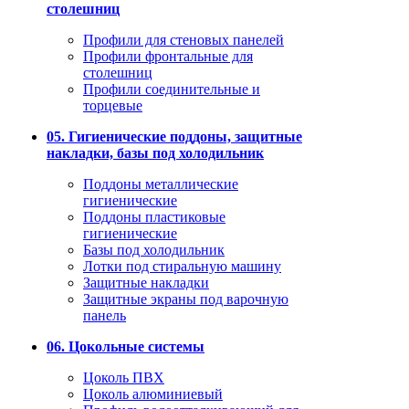
столешниц
Профили для стеновых панелей
Профили фронтальные для
столешниц
Профили соединительные и
торцевые
05. Гигиенические поддоны, защитные
накладки, базы под холодильник
Поддоны металлические
гигиенические
Поддоны пластиковые
гигиенические
Базы под холодильник
Лотки под стиральную машину
Защитные накладки
Защитные экраны под варочную
панель
06. Цокольные системы
Цоколь ПВХ
Цоколь алюминиевый