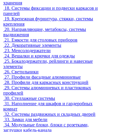
хранения
18.
Системы фиксации и подвески каркасов и
панелей
19.
Крепежная фурнитура, стяжки, системы
крепления
20.
Направляющие, метабоксы, системы
выдвижения
21.
Емкости для столовых приборов
22.
Декоративные элементы
23.
Менсолодержатели
24.
Вешалки и крючки для одежды
25.
Бокалодержатели, рейлинги и навесные
элементы
26.
Светильники
27.
Профили фасадные алюминиевые
28.
Профили для каркасных конструкций
29.
Системы алюминиевых и пластиковых
профилей
30.
Стеллажные системы
31.
Наполнение для шкафов и гардеробных
комнат
32.
Системы раздвижных и складных дверей
33.
Замки для мебели
34.
Модульные блоки, блоки с розетками,
заглушки кабель-канала