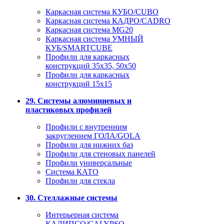
Каркасная система КУБО/CUBO
Каркасная система КАДРО/CADRO
Каркасная система MG20
Каркасная система УМНЫЙ
КУБ/SMARTCUBE
Профили для каркасных
конструкций 35x35, 50x50
Профили для каркасных
конструкций 15х15
29. Системы алюминиевых и
пластиковых профилей
Профили с внутренним
закруглением ГОЛА/GOLA
Профили для нижних баз
Профили для стеновых панелей
Профили универсальные
Система КАТО
Профили для стекла
30. Стеллажные системы
Интерьерная система
КАЛИПСО/CALYPSO