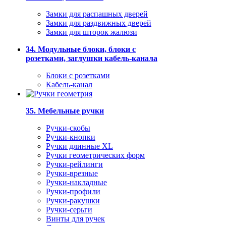
Замки для распашных дверей
Замки для раздвижных дверей
Замки для шторок жалюзи
34. Модульные блоки, блоки с
розетками, заглушки кабель-канала
Блоки с розетками
Кабель-канал
35. Мебельные ручки
Ручки-скобы
Ручки-кнопки
Ручки длинные XL
Ручки геометрических форм
Ручки-рейлинги
Ручки-врезные
Ручки-накладные
Ручки-профили
Ручки-ракушки
Ручки-серьги
Винты для ручек