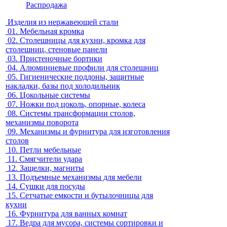
Распродажа
Изделия из нержавеющей стали
01.
Мебельная кромка
02.
Столешницы для кухни, кромка для
столешниц, стеновые панели
03.
Пристеночные бортики
04.
Алюминиевые профили для столешниц
05.
Гигиенические поддоны, защитные
накладки, базы под холодильник
06.
Цокольные системы
07.
Ножки под цоколь, опорные, колеса
08.
Системы трансформации столов,
механизмы поворота
09.
Механизмы и фурнитура для изготовления
столов
10.
Петли мебельные
11.
Смягчители удара
12.
Защелки, магниты
13.
Подъемные механизмы для мебели
14.
Сушки для посуды
15.
Сетчатые емкости и бутылочницы для
кухни
16.
Фурнитура для ванных комнат
17.
Ведра для мусора, системы сортировки и