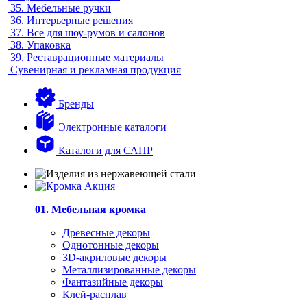
35.
Мебельные ручки
36.
Интерьерные решения
37.
Все для шоу-румов и салонов
38.
Упаковка
39.
Реставрационные материалы
Сувенирная и рекламная продукция
Бренды
Электронные каталоги
Каталоги для САПР
01. Мебельная кромка
Древесные декоры
Однотонные декоры
3D-акриловые декоры
Металлизированные декоры
Фантазийные декоры
Клей-расплав