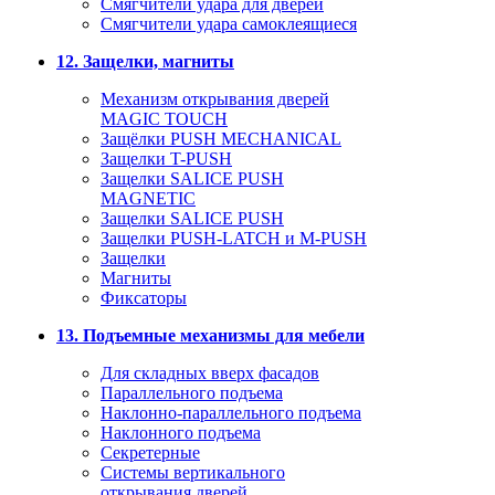
Смягчители удара для дверей
Cмягчители удара самоклеящиеся
12. Защелки, магниты
Механизм открывания дверей
MAGIC TOUCH
Защёлки PUSH MECHANICAL
Защелки T-PUSH
Защелки SALICE PUSH
MAGNETIC
Защелки SALICE PUSH
Защелки PUSH-LATCH и M-PUSH
Защелки
Магниты
Фиксаторы
13. Подъемные механизмы для мебели
Для складных вверх фасадов
Параллельного подъема
Наклонно-параллельного подъема
Наклонного подъема
Секретерные
Системы вертикального
открывания дверей