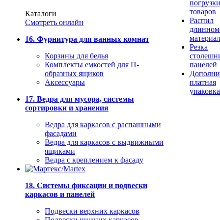
погрузк
товаров
Каталоги
Распил
Смотреть онлайн
длинном
материа
16. Фурнитура для ванных комнат
Резка
Корзины для белья
столешн
Комплекты емкостей для П-
панелей
образных ящиков
Дополни
Аксессуары
платная
упаковка
17. Ведра для мусора, системы
сортировки и хранения
Ведра для каркасов с распашными
фасадами
Ведра для каркасов с выдвижными
ящиками
Ведра с креплением к фасаду
18. Системы фиксации и подвески
каркасов и панелей
Подвески верхних каркасов
Подвески нижних каркасов