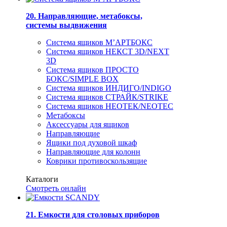
20. Направляющие, метабоксы,
системы выдвижения
Система ящиков М’АРТБОКС
Система ящиков НЕКСТ 3D/NEXT
3D
Система ящиков ПРОСТО
БОКС/SIMPLE BOX
Система ящиков ИНДИГО/INDIGO
Система ящиков СТРАЙК/STRIKE
Система ящиков НЕОТЕК/NEOTEC
Метабоксы
Аксессуары для ящиков
Направляющие
Ящики под духовой шкаф
Направляющие для колонн
Коврики противоскользящие
Каталоги
Смотреть онлайн
21. Емкости для столовых приборов