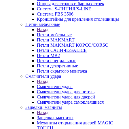
Опоры для столов и барных стоек
Система S-ЛИНИЯ/S-LINE
Система FBS 3506
Кронштейны для крепления столешницы
Петли мебельные
Назад
Петли мебельные
Петли MAKMART
Петли MAKMART КОРСО/CORSO
Петли САЛИЧЕ/SALICE
Петли MB2
Петли специальные
Петли декоративные
Петли скрытого монтажа
Смягчители удара
Назад
Смягчители удара
Смягчители удара для петель
Смягчители удара для дверей
Cмягчители удара самоклеящиеся
Защелки, магниты
Назад
Защелки, магниты
Механизм открывания дверей MAGIC
TOUCH