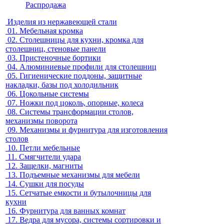
Распродажа
Изделия из нержавеющей стали
01.
Мебельная кромка
02.
Столешницы для кухни, кромка для
столешниц, стеновые панели
03.
Пристеночные бортики
04.
Алюминиевые профили для столешниц
05.
Гигиенические поддоны, защитные
накладки, базы под холодильник
06.
Цокольные системы
07.
Ножки под цоколь, опорные, колеса
08.
Системы трансформации столов,
механизмы поворота
09.
Механизмы и фурнитура для изготовления
столов
10.
Петли мебельные
11.
Смягчители удара
12.
Защелки, магниты
13.
Подъемные механизмы для мебели
14.
Сушки для посуды
15.
Сетчатые емкости и бутылочницы для
кухни
16.
Фурнитура для ванных комнат
17.
Ведра для мусора, системы сортировки и