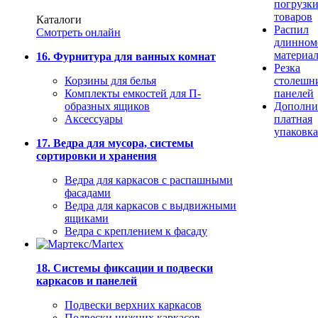
погрузк
товаров
Каталоги
Распил
Смотреть онлайн
длинном
материа
16. Фурнитура для ванных комнат
Резка
Корзины для белья
столешн
Комплекты емкостей для П-
панелей
образных ящиков
Дополни
Аксессуары
платная
упаковка
17. Ведра для мусора, системы
сортировки и хранения
Ведра для каркасов с распашными
фасадами
Ведра для каркасов с выдвижными
ящиками
Ведра с креплением к фасаду
18. Системы фиксации и подвески
каркасов и панелей
Подвески верхних каркасов
Подвески нижних каркасов