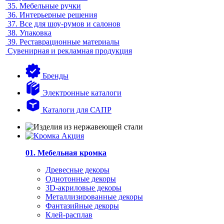
35.
Мебельные ручки
36.
Интерьерные решения
37.
Все для шоу-румов и салонов
38.
Упаковка
39.
Реставрационные материалы
Сувенирная и рекламная продукция
Бренды
Электронные каталоги
Каталоги для САПР
01. Мебельная кромка
Древесные декоры
Однотонные декоры
3D-акриловые декоры
Металлизированные декоры
Фантазийные декоры
Клей-расплав