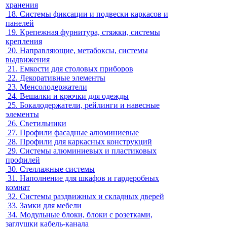
хранения
18.
Системы фиксации и подвески каркасов и
панелей
19.
Крепежная фурнитура, стяжки, системы
крепления
20.
Направляющие, метабоксы, системы
выдвижения
21.
Емкости для столовых приборов
22.
Декоративные элементы
23.
Менсолодержатели
24.
Вешалки и крючки для одежды
25.
Бокалодержатели, рейлинги и навесные
элементы
26.
Светильники
27.
Профили фасадные алюминиевые
28.
Профили для каркасных конструкций
29.
Системы алюминиевых и пластиковых
профилей
30.
Стеллажные системы
31.
Наполнение для шкафов и гардеробных
комнат
32.
Системы раздвижных и складных дверей
33.
Замки для мебели
34.
Модульные блоки, блоки с розетками,
заглушки кабель-канала