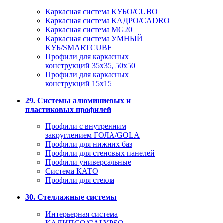
Каркасная система КУБО/CUBO
Каркасная система КАДРО/CADRO
Каркасная система MG20
Каркасная система УМНЫЙ
КУБ/SMARTCUBE
Профили для каркасных
конструкций 35x35, 50x50
Профили для каркасных
конструкций 15х15
29. Системы алюминиевых и
пластиковых профилей
Профили с внутренним
закруглением ГОЛА/GOLA
Профили для нижних баз
Профили для стеновых панелей
Профили универсальные
Система КАТО
Профили для стекла
30. Стеллажные системы
Интерьерная система
КАЛИПСО/CALYPSO