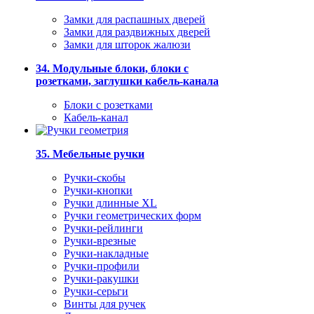
Замки для распашных дверей
Замки для раздвижных дверей
Замки для шторок жалюзи
34. Модульные блоки, блоки с
розетками, заглушки кабель-канала
Блоки с розетками
Кабель-канал
35. Мебельные ручки
Ручки-скобы
Ручки-кнопки
Ручки длинные XL
Ручки геометрических форм
Ручки-рейлинги
Ручки-врезные
Ручки-накладные
Ручки-профили
Ручки-ракушки
Ручки-серьги
Винты для ручек