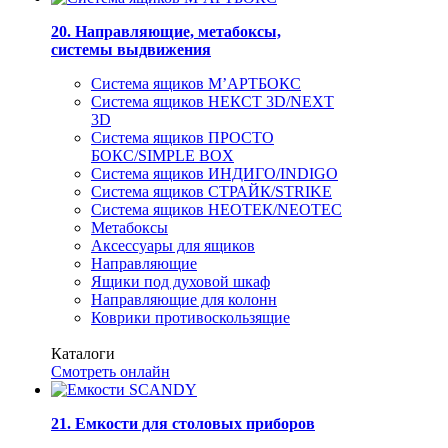
20. Направляющие, метабоксы,
системы выдвижения
Система ящиков М’АРТБОКС
Система ящиков НЕКСТ 3D/NEXT
3D
Система ящиков ПРОСТО
БОКС/SIMPLE BOX
Система ящиков ИНДИГО/INDIGO
Система ящиков СТРАЙК/STRIKE
Система ящиков НЕОТЕК/NEOTEC
Метабоксы
Аксессуары для ящиков
Направляющие
Ящики под духовой шкаф
Направляющие для колонн
Коврики противоскользящие
Каталоги
Смотреть онлайн
21. Емкости для столовых приборов