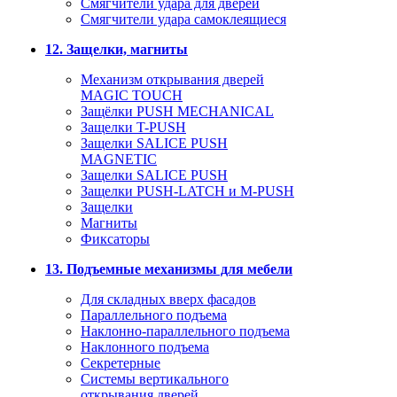
Смягчители удара для дверей
Cмягчители удара самоклеящиеся
12. Защелки, магниты
Механизм открывания дверей
MAGIC TOUCH
Защёлки PUSH MECHANICAL
Защелки T-PUSH
Защелки SALICE PUSH
MAGNETIC
Защелки SALICE PUSH
Защелки PUSH-LATCH и M-PUSH
Защелки
Магниты
Фиксаторы
13. Подъемные механизмы для мебели
Для складных вверх фасадов
Параллельного подъема
Наклонно-параллельного подъема
Наклонного подъема
Секретерные
Системы вертикального
открывания дверей