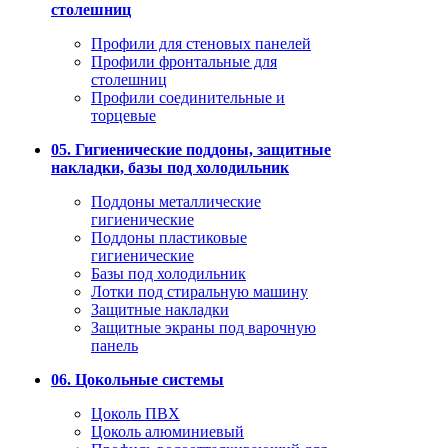
столешниц
Профили для стеновых панелей
Профили фронтальные для
столешниц
Профили соединительные и
торцевые
05. Гигиенические поддоны, защитные
накладки, базы под холодильник
Поддоны металлические
гигиенические
Поддоны пластиковые
гигиенические
Базы под холодильник
Лотки под стиральную машину
Защитные накладки
Защитные экраны под варочную
панель
06. Цокольные системы
Цоколь ПВХ
Цоколь алюминиевый