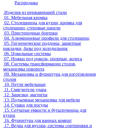
Распродажа
Изделия из нержавеющей стали
01.
Мебельная кромка
02.
Столешницы для кухни, кромка для
столешниц, стеновые панели
03.
Пристеночные бортики
04.
Алюминиевые профили для столешниц
05.
Гигиенические поддоны, защитные
накладки, базы под холодильник
06.
Цокольные системы
07.
Ножки под цоколь, опорные, колеса
08.
Системы трансформации столов,
механизмы поворота
09.
Механизмы и фурнитура для изготовления
столов
10.
Петли мебельные
11.
Смягчители удара
12.
Защелки, магниты
13.
Подъемные механизмы для мебели
14.
Сушки для посуды
15.
Сетчатые емкости и бутылочницы для
кухни
16.
Фурнитура для ванных комнат
17.
Ведра для мусора, системы сортировки и