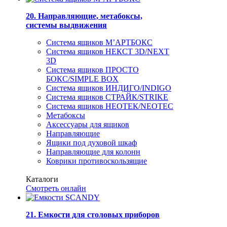
20. Направляющие, метабоксы,
системы выдвижения
Система ящиков М’АРТБОКС
Система ящиков НЕКСТ 3D/NEXT
3D
Система ящиков ПРОСТО
БОКС/SIMPLE BOX
Система ящиков ИНДИГО/INDIGO
Система ящиков СТРАЙК/STRIKE
Система ящиков НЕОТЕК/NEOTEC
Метабоксы
Аксессуары для ящиков
Направляющие
Ящики под духовой шкаф
Направляющие для колонн
Коврики противоскользящие
Каталоги
Смотреть онлайн
21. Емкости для столовых приборов