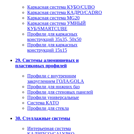
Каркасная система КУБО/CUBO
Каркасная система КАДРО/CADRO
Каркасная система MG20
Каркасная система УМНЫЙ
КУБ/SMARTCUBE
Профили для каркасных
конструкций 35x35, 50x50
Профили для каркасных
конструкций 15х15
29. Системы алюминиевых и
пластиковых профилей
Профили с внутренним
закруглением ГОЛА/GOLA
Профили для нижних баз
Профили для стеновых панелей
Профили универсальные
Система КАТО
Профили для стекла
30. Стеллажные системы
Интерьерная система
КАЛИПСО/CALYPSO