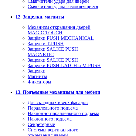
Смягчители удара для дверей
Cмягчители удара самоклеящиеся
12. Защелки, магниты
Механизм открывания дверей
MAGIC TOUCH
Защёлки PUSH MECHANICAL
Защелки T-PUSH
Защелки SALICE PUSH
MAGNETIC
Защелки SALICE PUSH
Защелки PUSH-LATCH и M-PUSH
Защелки
Магниты
Фиксаторы
13. Подъемные механизмы для мебели
Для складных вверх фасадов
Параллельного подъема
Наклонно-параллельного подъема
Наклонного подъема
Секретерные
Системы вертикального
открывания дверей