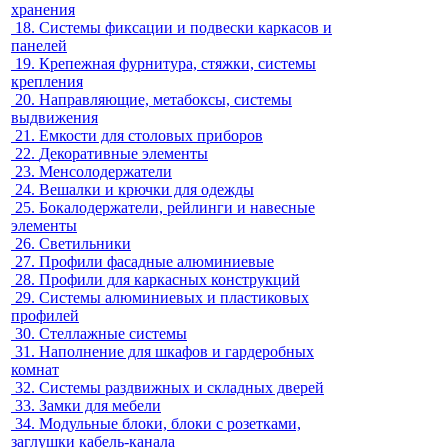
хранения
18.
Системы фиксации и подвески каркасов и
панелей
19.
Крепежная фурнитура, стяжки, системы
крепления
20.
Направляющие, метабоксы, системы
выдвижения
21.
Емкости для столовых приборов
22.
Декоративные элементы
23.
Менсолодержатели
24.
Вешалки и крючки для одежды
25.
Бокалодержатели, рейлинги и навесные
элементы
26.
Светильники
27.
Профили фасадные алюминиевые
28.
Профили для каркасных конструкций
29.
Системы алюминиевых и пластиковых
профилей
30.
Стеллажные системы
31.
Наполнение для шкафов и гардеробных
комнат
32.
Системы раздвижных и складных дверей
33.
Замки для мебели
34.
Модульные блоки, блоки с розетками,
заглушки кабель-канала