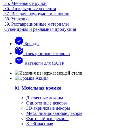
35.
Мебельные ручки
36.
Интерьерные решения
37.
Все для шоу-румов и салонов
38.
Упаковка
39.
Реставрационные материалы
Сувенирная и рекламная продукция
Бренды
Электронные каталоги
Каталоги для САПР
01. Мебельная кромка
Древесные декоры
Однотонные декоры
3D-акриловые декоры
Металлизированные декоры
Фантазийные декоры
Клей-расплав