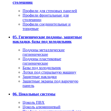
столешниц
Профили для стеновых панелей
Профили фронтальные для
столешниц
Профили соединительные и
торцевые
05. Гигиенические поддоны, защитные
накладки, базы под холодильник
Поддоны металлические
гигиенические
Поддоны пластиковые
гигиенические
Базы под холодильник
Лотки под стиральную машину
Защитные накладки
Защитные экраны под варочную
панель
06. Цокольные системы
Цоколь ПВХ
Цоколь алюминиевый