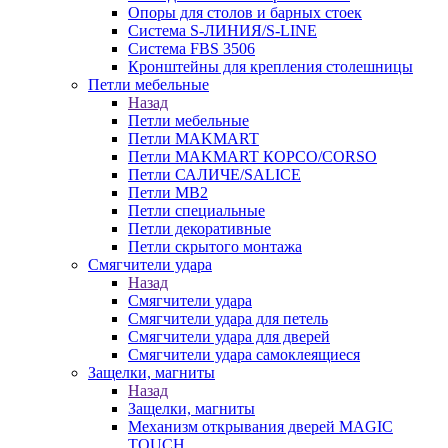
Опоры для столов и барных стоек
Система S-ЛИНИЯ/S-LINE
Система FBS 3506
Кронштейны для крепления столешницы
Петли мебельные
Назад
Петли мебельные
Петли MAKMART
Петли MAKMART КОРСО/CORSO
Петли САЛИЧЕ/SALICE
Петли MB2
Петли специальные
Петли декоративные
Петли скрытого монтажа
Смягчители удара
Назад
Смягчители удара
Смягчители удара для петель
Смягчители удара для дверей
Cмягчители удара самоклеящиеся
Защелки, магниты
Назад
Защелки, магниты
Механизм открывания дверей MAGIC
TOUCH