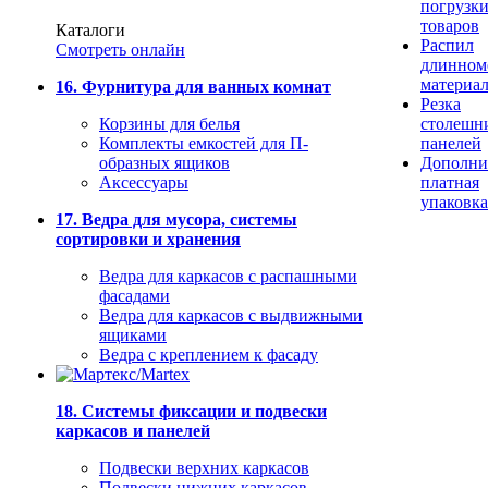
погрузк
товаров
Каталоги
Распил
Смотреть онлайн
длинном
материа
16. Фурнитура для ванных комнат
Резка
Корзины для белья
столешн
Комплекты емкостей для П-
панелей
образных ящиков
Дополни
Аксессуары
платная
упаковка
17. Ведра для мусора, системы
сортировки и хранения
Ведра для каркасов с распашными
фасадами
Ведра для каркасов с выдвижными
ящиками
Ведра с креплением к фасаду
18. Системы фиксации и подвески
каркасов и панелей
Подвески верхних каркасов
Подвески нижних каркасов