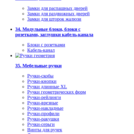
Замки для распашных дверей
Замки для раздвижных дверей
Замки для шторок жалюзи
34. Модульные блоки, блоки с
розетками, заглушки кабель-канала
Блоки с розетками
Кабель-канал
35. Мебельные ручки
Ручки-скобы
Ручки-кнопки
Ручки длинные XL
Ручки геометрических форм
Ручки-рейлинги
Ручки-врезные
Ручки-накладные
Ручки-профили
Ручки-ракушки
Ручки-серьги
Винты для ручек