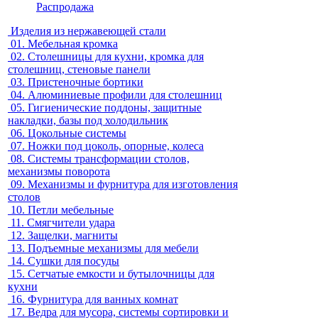
Распродажа
Изделия из нержавеющей стали
01.
Мебельная кромка
02.
Столешницы для кухни, кромка для
столешниц, стеновые панели
03.
Пристеночные бортики
04.
Алюминиевые профили для столешниц
05.
Гигиенические поддоны, защитные
накладки, базы под холодильник
06.
Цокольные системы
07.
Ножки под цоколь, опорные, колеса
08.
Системы трансформации столов,
механизмы поворота
09.
Механизмы и фурнитура для изготовления
столов
10.
Петли мебельные
11.
Смягчители удара
12.
Защелки, магниты
13.
Подъемные механизмы для мебели
14.
Сушки для посуды
15.
Сетчатые емкости и бутылочницы для
кухни
16.
Фурнитура для ванных комнат
17.
Ведра для мусора, системы сортировки и