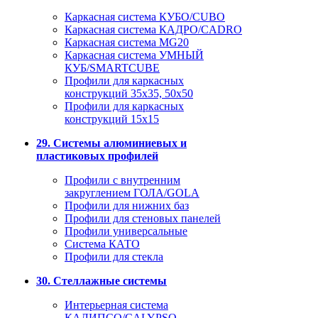
Каркасная система КУБО/CUBO
Каркасная система КАДРО/CADRO
Каркасная система MG20
Каркасная система УМНЫЙ
КУБ/SMARTCUBE
Профили для каркасных
конструкций 35x35, 50x50
Профили для каркасных
конструкций 15х15
29. Системы алюминиевых и
пластиковых профилей
Профили с внутренним
закруглением ГОЛА/GOLA
Профили для нижних баз
Профили для стеновых панелей
Профили универсальные
Система КАТО
Профили для стекла
30. Стеллажные системы
Интерьерная система
КАЛИПСО/CALYPSO