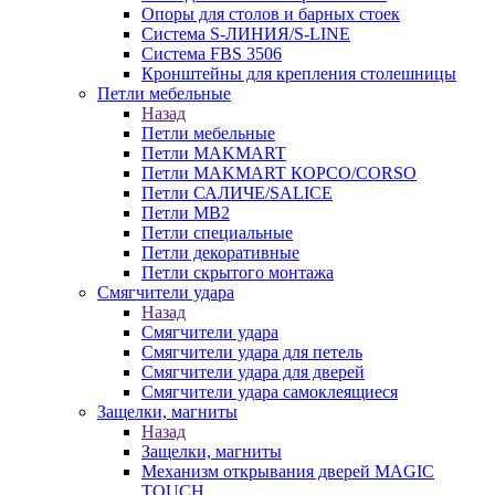
Опоры для столов и барных стоек
Система S-ЛИНИЯ/S-LINE
Система FBS 3506
Кронштейны для крепления столешницы
Петли мебельные
Назад
Петли мебельные
Петли MAKMART
Петли MAKMART КОРСО/CORSO
Петли САЛИЧЕ/SALICE
Петли MB2
Петли специальные
Петли декоративные
Петли скрытого монтажа
Смягчители удара
Назад
Смягчители удара
Смягчители удара для петель
Смягчители удара для дверей
Cмягчители удара самоклеящиеся
Защелки, магниты
Назад
Защелки, магниты
Механизм открывания дверей MAGIC
TOUCH