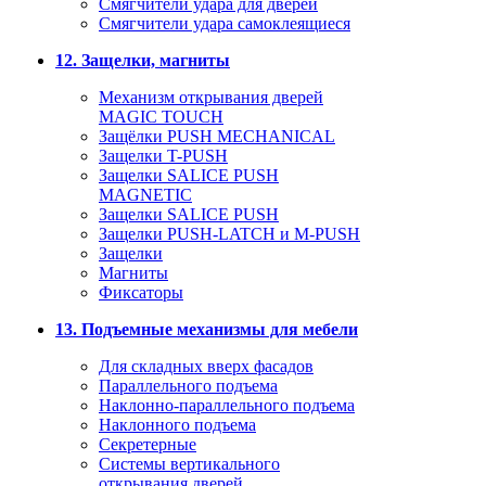
Смягчители удара для дверей
Cмягчители удара самоклеящиеся
12. Защелки, магниты
Механизм открывания дверей
MAGIC TOUCH
Защёлки PUSH MECHANICAL
Защелки T-PUSH
Защелки SALICE PUSH
MAGNETIC
Защелки SALICE PUSH
Защелки PUSH-LATCH и M-PUSH
Защелки
Магниты
Фиксаторы
13. Подъемные механизмы для мебели
Для складных вверх фасадов
Параллельного подъема
Наклонно-параллельного подъема
Наклонного подъема
Секретерные
Системы вертикального
открывания дверей