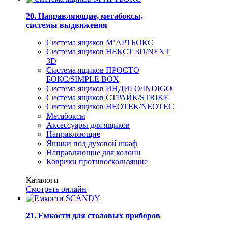
20. Направляющие, метабоксы,
системы выдвижения
Система ящиков М’АРТБОКС
Система ящиков НЕКСТ 3D/NEXT
3D
Система ящиков ПРОСТО
БОКС/SIMPLE BOX
Система ящиков ИНДИГО/INDIGO
Система ящиков СТРАЙК/STRIKE
Система ящиков НЕОТЕК/NEOTEC
Метабоксы
Аксессуары для ящиков
Направляющие
Ящики под духовой шкаф
Направляющие для колонн
Коврики противоскользящие
Каталоги
Смотреть онлайн
21. Емкости для столовых приборов