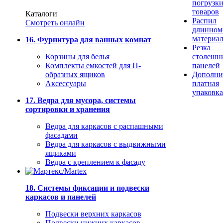
погрузк
товаров
Каталоги
Распил
Смотреть онлайн
длинном
материа
16. Фурнитура для ванных комнат
Резка
Корзины для белья
столешн
Комплекты емкостей для П-
панелей
образных ящиков
Дополни
Аксессуары
платная
упаковка
17. Ведра для мусора, системы
сортировки и хранения
Ведра для каркасов с распашными
фасадами
Ведра для каркасов с выдвижными
ящиками
Ведра с креплением к фасаду
18. Системы фиксации и подвески
каркасов и панелей
Подвески верхних каркасов
Подвески нижних каркасов