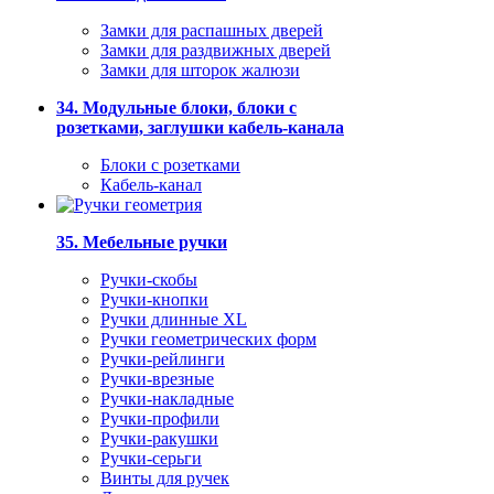
Замки для распашных дверей
Замки для раздвижных дверей
Замки для шторок жалюзи
34. Модульные блоки, блоки с
розетками, заглушки кабель-канала
Блоки с розетками
Кабель-канал
35. Мебельные ручки
Ручки-скобы
Ручки-кнопки
Ручки длинные XL
Ручки геометрических форм
Ручки-рейлинги
Ручки-врезные
Ручки-накладные
Ручки-профили
Ручки-ракушки
Ручки-серьги
Винты для ручек