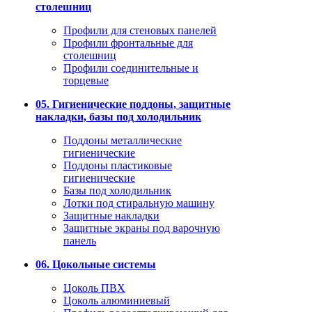
столешниц
Профили для стеновых панелей
Профили фронтальные для
столешниц
Профили соединительные и
торцевые
05. Гигиенические поддоны, защитные
накладки, базы под холодильник
Поддоны металлические
гигиенические
Поддоны пластиковые
гигиенические
Базы под холодильник
Лотки под стиральную машину
Защитные накладки
Защитные экраны под варочную
панель
06. Цокольные системы
Цоколь ПВХ
Цоколь алюминиевый