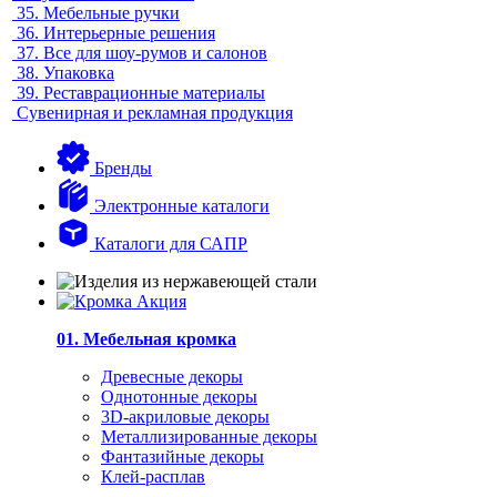
35.
Мебельные ручки
36.
Интерьерные решения
37.
Все для шоу-румов и салонов
38.
Упаковка
39.
Реставрационные материалы
Сувенирная и рекламная продукция
Бренды
Электронные каталоги
Каталоги для САПР
01. Мебельная кромка
Древесные декоры
Однотонные декоры
3D-акриловые декоры
Металлизированные декоры
Фантазийные декоры
Клей-расплав