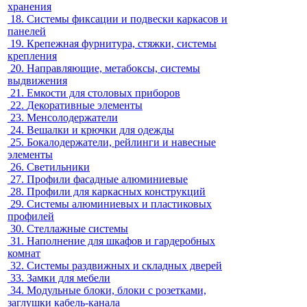
хранения
18.
Системы фиксации и подвески каркасов и
панелей
19.
Крепежная фурнитура, стяжки, системы
крепления
20.
Направляющие, метабоксы, системы
выдвижения
21.
Емкости для столовых приборов
22.
Декоративные элементы
23.
Менсолодержатели
24.
Вешалки и крючки для одежды
25.
Бокалодержатели, рейлинги и навесные
элементы
26.
Светильники
27.
Профили фасадные алюминиевые
28.
Профили для каркасных конструкций
29.
Системы алюминиевых и пластиковых
профилей
30.
Стеллажные системы
31.
Наполнение для шкафов и гардеробных
комнат
32.
Системы раздвижных и складных дверей
33.
Замки для мебели
34.
Модульные блоки, блоки с розетками,
заглушки кабель-канала