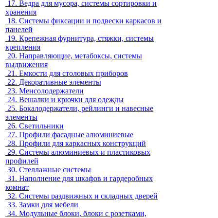
17.
Ведра для мусора, системы сортировки и
хранения
18.
Системы фиксации и подвески каркасов и
панелей
19.
Крепежная фурнитура, стяжки, системы
крепления
20.
Направляющие, метабоксы, системы
выдвижения
21.
Емкости для столовых приборов
22.
Декоративные элементы
23.
Менсолодержатели
24.
Вешалки и крючки для одежды
25.
Бокалодержатели, рейлинги и навесные
элементы
26.
Светильники
27.
Профили фасадные алюминиевые
28.
Профили для каркасных конструкций
29.
Системы алюминиевых и пластиковых
профилей
30.
Стеллажные системы
31.
Наполнение для шкафов и гардеробных
комнат
32.
Системы раздвижных и складных дверей
33.
Замки для мебели
34.
Модульные блоки, блоки с розетками,