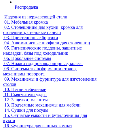
Распродажа
Изделия из нержавеющей стали
01.
Мебельная кромка
02.
Столешницы для кухни, кромка для
столешниц, стеновые панели
03.
Пристеночные бортики
04.
Алюминиевые профили для столешниц
05.
Гигиенические поддоны, защитные
накладки, базы под холодильник
06.
Цокольные системы
07.
Ножки под цоколь, опорные, колеса
08.
Системы трансформации столов,
механизмы поворота
09.
Механизмы и фурнитура для изготовления
столов
10.
Петли мебельные
11.
Смягчители удара
12.
Защелки, магниты
13.
Подъемные механизмы для мебели
14.
Сушки для посуды
15.
Сетчатые емкости и бутылочницы для
кухни
16.
Фурнитура для ванных комнат