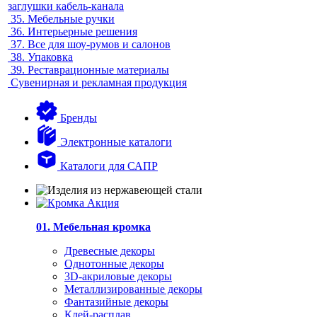
заглушки кабель-канала
35.
Мебельные ручки
36.
Интерьерные решения
37.
Все для шоу-румов и салонов
38.
Упаковка
39.
Реставрационные материалы
Сувенирная и рекламная продукция
Бренды
Электронные каталоги
Каталоги для САПР
01. Мебельная кромка
Древесные декоры
Однотонные декоры
3D-акриловые декоры
Металлизированные декоры
Фантазийные декоры
Клей-расплав