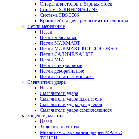
Опоры для столов и барных стоек
Система S-ЛИНИЯ/S-LINE
Система FBS 3506
Кронштейны для крепления столешницы
Петли мебельные
Назад
Петли мебельные
Петли MAKMART
Петли MAKMART КОРСО/CORSO
Петли САЛИЧЕ/SALICE
Петли MB2
Петли специальные
Петли декоративные
Петли скрытого монтажа
Смягчители удара
Назад
Смягчители удара
Смягчители удара для петель
Смягчители удара для дверей
Cмягчители удара самоклеящиеся
Защелки, магниты
Назад
Защелки, магниты
Механизм открывания дверей MAGIC
TOUCH