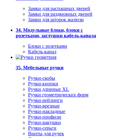
Замки для распашных дверей
Замки для раздвижных дверей
Замки для шторок жалюзи
34. Модульные блоки, блоки с
розетками, заглушки кабель-канала
Блоки с розетками
Кабель-канал
35. Мебельные ручки
Ручки-скобы
Ручки-кнопки
Ручки длинные XL
Ручки геометрических форм
Ручки-рейлинги
Ручки-врезные
Ручки-накладные
Ручки-профили
Ручки-ракушки
Ручки-серьги
Винты для ручек