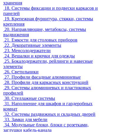
хранения
18.
Системы фиксации и подвески каркасов и
панелей
19.
Крепежная фурнитура, стяжки, системы
крепления
20.
Направляющие, метабоксы, системы
выдвижения
21.
Емкости для столовых приборов
22.
Декоративные элементы
23.
Менсолодержатели
24.
Вешалки и крючки для одежды
25.
Бокалодержатели, рейлинги и навесные
элементы
26.
Светильники
27.
Профили фасадные алюминиевые
28.
Профили для каркасных конструкций
29.
Системы алюминиевых и пластиковых
профилей
30.
Стеллажные системы
31.
Наполнение для шкафов и гардеробных
комнат
32.
Системы раздвижных и складных дверей
33.
Замки для мебели
34.
Модульные блоки, блоки с розетками,
заглушки кабель-канала