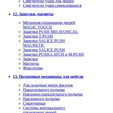
Смягчители удара для дверей
Cмягчители удара самоклеящиеся
12. Защелки, магниты
Механизм открывания дверей
MAGIC TOUCH
Защёлки PUSH MECHANICAL
Защелки T-PUSH
Защелки SALICE PUSH
MAGNETIC
Защелки SALICE PUSH
Защелки PUSH-LATCH и M-PUSH
Защелки
Магниты
Фиксаторы
13. Подъемные механизмы для мебели
Для складных вверх фасадов
Параллельного подъема
Наклонно-параллельного подъема
Наклонного подъема
Секретерные
Системы вертикального
открывания дверей