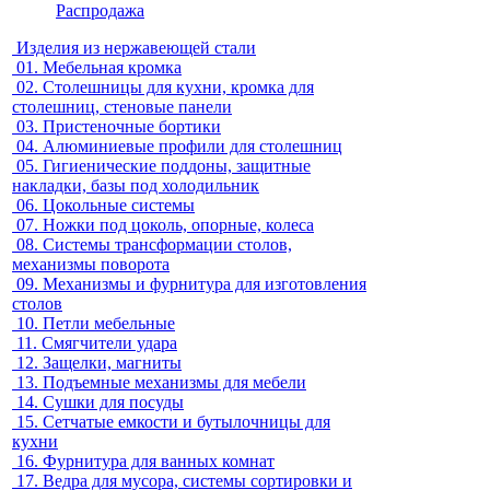
Распродажа
Изделия из нержавеющей стали
01.
Мебельная кромка
02.
Столешницы для кухни, кромка для
столешниц, стеновые панели
03.
Пристеночные бортики
04.
Алюминиевые профили для столешниц
05.
Гигиенические поддоны, защитные
накладки, базы под холодильник
06.
Цокольные системы
07.
Ножки под цоколь, опорные, колеса
08.
Системы трансформации столов,
механизмы поворота
09.
Механизмы и фурнитура для изготовления
столов
10.
Петли мебельные
11.
Смягчители удара
12.
Защелки, магниты
13.
Подъемные механизмы для мебели
14.
Сушки для посуды
15.
Сетчатые емкости и бутылочницы для
кухни
16.
Фурнитура для ванных комнат
17.
Ведра для мусора, системы сортировки и