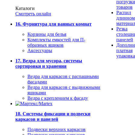
погрузк
товаров
Каталоги
Распил
Смотреть онлайн
длинном
материа
16. Фурнитура для ванных комнат
Резка
Корзины для белья
столешн
Комплекты емкостей для П-
панелей
образных ящиков
Дополни
Аксессуары
платная
упаковка
17. Ведра для мусора, системы
сортировки и хранения
Ведра для каркасов с распашными
фасадами
Ведра для каркасов с выдвижными
ящиками
Ведра с креплением к фасаду
18. Системы фиксации и подвески
каркасов и панелей
Подвески верхних каркасов
Подвески нижних каркасов