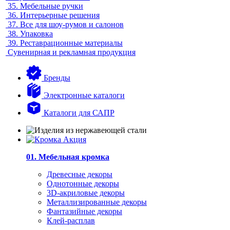
35.
Мебельные ручки
36.
Интерьерные решения
37.
Все для шоу-румов и салонов
38.
Упаковка
39.
Реставрационные материалы
Сувенирная и рекламная продукция
Бренды
Электронные каталоги
Каталоги для САПР
01. Мебельная кромка
Древесные декоры
Однотонные декоры
3D-акриловые декоры
Металлизированные декоры
Фантазийные декоры
Клей-расплав