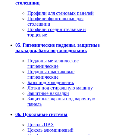
столешниц
Профили для стеновых панелей
Профили фронтальные для
столешниц
Профили соединительные и
торцевые
05. Гигиенические поддоны, защитные
накладки, базы под холодильник
Поддоны металлические
гигиенические
Поддоны пластиковые
гигиенические
Базы под холодильник
Лотки под стиральную машину
Защитные накладки
Защитные экраны под варочную
панель
06. Цокольные системы
Цоколь ПВХ
Цоколь алюминиевый