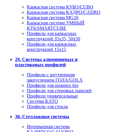
Каркасная система КУБО/CUBO
Каркасная система КАДРО/CADRO
Каркасная система MG20
Каркасная система УМНЫЙ
КУБ/SMARTCUBE
Профили для каркасных
конструкций 35x35, 50x50
Профили для каркасных
конструкций 15х15
29. Системы алюминиевых и
пластиковых профилей
Профили с внутренним
закруглением ГОЛА/GOLA
Профили для нижних баз
Профили для стеновых панелей
Профили универсальные
Система КАТО
Профили для стекла
30. Стеллажные системы
Интерьерная система
КАЛИПСО/CALYPSO