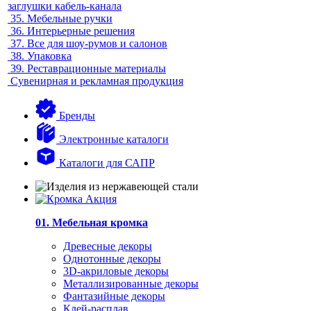
заглушки кабель-канала
35.
Мебельные ручки
36.
Интерьерные решения
37.
Все для шоу-румов и салонов
38.
Упаковка
39.
Реставрационные материалы
Сувенирная и рекламная продукция
Бренды
Электронные каталоги
Каталоги для САПР
01. Мебельная кромка
Древесные декоры
Однотонные декоры
3D-акриловые декоры
Металлизированные декоры
Фантазийные декоры
Клей-расплав