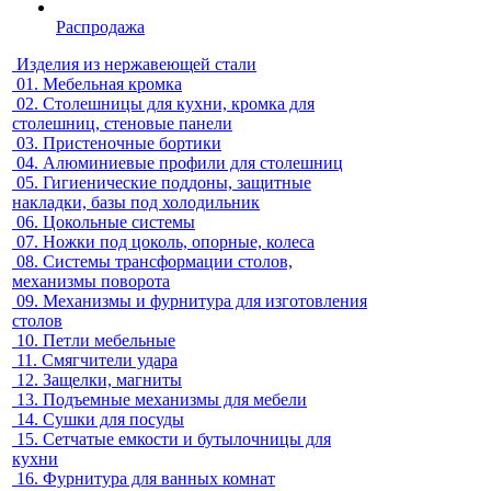
Распродажа
Изделия из нержавеющей стали
01.
Мебельная кромка
02.
Столешницы для кухни, кромка для
столешниц, стеновые панели
03.
Пристеночные бортики
04.
Алюминиевые профили для столешниц
05.
Гигиенические поддоны, защитные
накладки, базы под холодильник
06.
Цокольные системы
07.
Ножки под цоколь, опорные, колеса
08.
Системы трансформации столов,
механизмы поворота
09.
Механизмы и фурнитура для изготовления
столов
10.
Петли мебельные
11.
Смягчители удара
12.
Защелки, магниты
13.
Подъемные механизмы для мебели
14.
Сушки для посуды
15.
Сетчатые емкости и бутылочницы для
кухни
16.
Фурнитура для ванных комнат