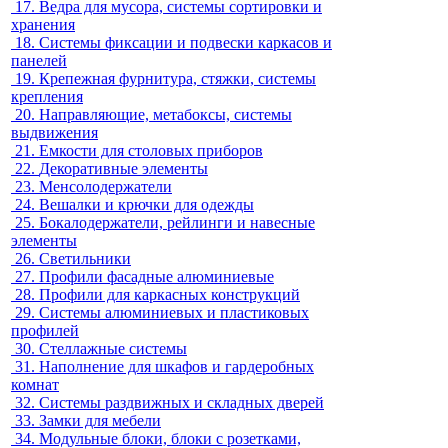
17.
Ведра для мусора, системы сортировки и
хранения
18.
Системы фиксации и подвески каркасов и
панелей
19.
Крепежная фурнитура, стяжки, системы
крепления
20.
Направляющие, метабоксы, системы
выдвижения
21.
Емкости для столовых приборов
22.
Декоративные элементы
23.
Менсолодержатели
24.
Вешалки и крючки для одежды
25.
Бокалодержатели, рейлинги и навесные
элементы
26.
Светильники
27.
Профили фасадные алюминиевые
28.
Профили для каркасных конструкций
29.
Системы алюминиевых и пластиковых
профилей
30.
Стеллажные системы
31.
Наполнение для шкафов и гардеробных
комнат
32.
Системы раздвижных и складных дверей
33.
Замки для мебели
34.
Модульные блоки, блоки с розетками,