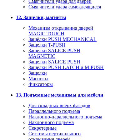
Смягчители удара для дверей
Cмягчители удара самоклеящиеся
12. Защелки, магниты
Механизм открывания дверей
MAGIC TOUCH
Защёлки PUSH MECHANICAL
Защелки T-PUSH
Защелки SALICE PUSH
MAGNETIC
Защелки SALICE PUSH
Защелки PUSH-LATCH и M-PUSH
Защелки
Магниты
Фиксаторы
13. Подъемные механизмы для мебели
Для складных вверх фасадов
Параллельного подъема
Наклонно-параллельного подъема
Наклонного подъема
Секретерные
Системы вертикального
открывания дверей