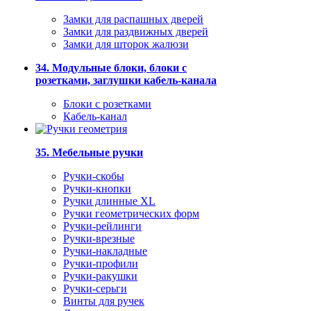
Замки для распашных дверей
Замки для раздвижных дверей
Замки для шторок жалюзи
34. Модульные блоки, блоки с
розетками, заглушки кабель-канала
Блоки с розетками
Кабель-канал
35. Мебельные ручки
Ручки-скобы
Ручки-кнопки
Ручки длинные XL
Ручки геометрических форм
Ручки-рейлинги
Ручки-врезные
Ручки-накладные
Ручки-профили
Ручки-ракушки
Ручки-серьги
Винты для ручек