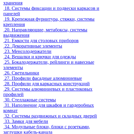
хранения
18.
Системы фиксации и подвески каркасов и
панелей
19.
Крепежная фурнитура, стяжки, системы
крепления
20.
Направляющие, метабоксы, системы
выдвижения
21.
Емкости для столовых приборов
22.
Декоративные элементы
23.
Менсолодержатели
24.
Вешалки и крючки для одежды
25.
Бокалодержатели, рейлинги и навесные
элементы
26.
Светильники
27.
Профили фасадные алюминиевые
28.
Профили для каркасных конструкций
29.
Системы алюминиевых и пластиковых
профилей
30.
Стеллажные системы
31.
Наполнение для шкафов и гардеробных
комнат
32.
Системы раздвижных и складных дверей
33.
Замки для мебели
34.
Модульные блоки, блоки с розетками,
заглушки кабель-канала