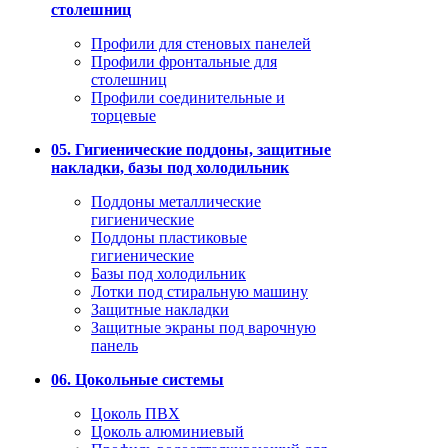
столешниц
Профили для стеновых панелей
Профили фронтальные для
столешниц
Профили соединительные и
торцевые
05. Гигиенические поддоны, защитные
накладки, базы под холодильник
Поддоны металлические
гигиенические
Поддоны пластиковые
гигиенические
Базы под холодильник
Лотки под стиральную машину
Защитные накладки
Защитные экраны под варочную
панель
06. Цокольные системы
Цоколь ПВХ
Цоколь алюминиевый