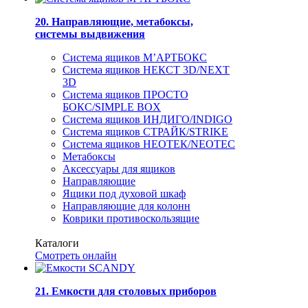
20. Направляющие, метабоксы,
системы выдвижения
Система ящиков М’АРТБОКС
Система ящиков НЕКСТ 3D/NEXT
3D
Система ящиков ПРОСТО
БОКС/SIMPLE BOX
Система ящиков ИНДИГО/INDIGO
Система ящиков СТРАЙК/STRIKE
Система ящиков НЕОТЕК/NEOTEC
Метабоксы
Аксессуары для ящиков
Направляющие
Ящики под духовой шкаф
Направляющие для колонн
Коврики противоскользящие
Каталоги
Смотреть онлайн
21. Емкости для столовых приборов