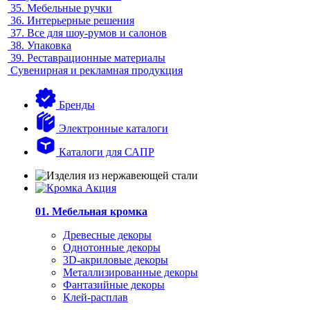
35.
Мебельные ручки
36.
Интерьерные решения
37.
Все для шоу-румов и салонов
38.
Упаковка
39.
Реставрационные материалы
Сувенирная и рекламная продукция
Бренды
Электронные каталоги
Каталоги для САПР
01. Мебельная кромка
Древесные декоры
Однотонные декоры
3D-акриловые декоры
Металлизированные декоры
Фантазийные декоры
Клей-расплав