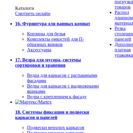
погрузк
товаров
Каталоги
Распил
Смотреть онлайн
длинном
материа
16. Фурнитура для ванных комнат
Резка
Корзины для белья
столешн
Комплекты емкостей для П-
панелей
образных ящиков
Дополни
Аксессуары
платная
упаковка
17. Ведра для мусора, системы
сортировки и хранения
Ведра для каркасов с распашными
фасадами
Ведра для каркасов с выдвижными
ящиками
Ведра с креплением к фасаду
18. Системы фиксации и подвески
каркасов и панелей
Подвески верхних каркасов
Подвески нижних каркасов