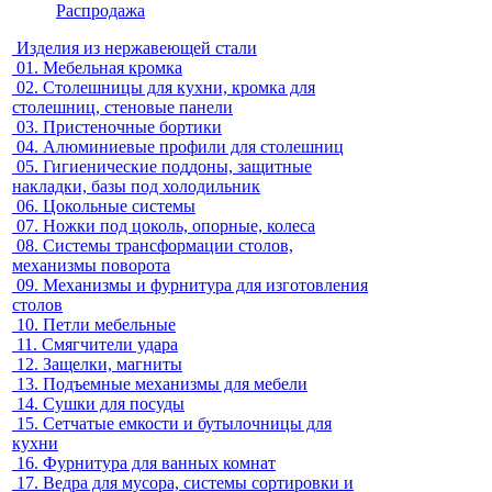
Распродажа
Изделия из нержавеющей стали
01.
Мебельная кромка
02.
Столешницы для кухни, кромка для
столешниц, стеновые панели
03.
Пристеночные бортики
04.
Алюминиевые профили для столешниц
05.
Гигиенические поддоны, защитные
накладки, базы под холодильник
06.
Цокольные системы
07.
Ножки под цоколь, опорные, колеса
08.
Системы трансформации столов,
механизмы поворота
09.
Механизмы и фурнитура для изготовления
столов
10.
Петли мебельные
11.
Смягчители удара
12.
Защелки, магниты
13.
Подъемные механизмы для мебели
14.
Сушки для посуды
15.
Сетчатые емкости и бутылочницы для
кухни
16.
Фурнитура для ванных комнат
17.
Ведра для мусора, системы сортировки и