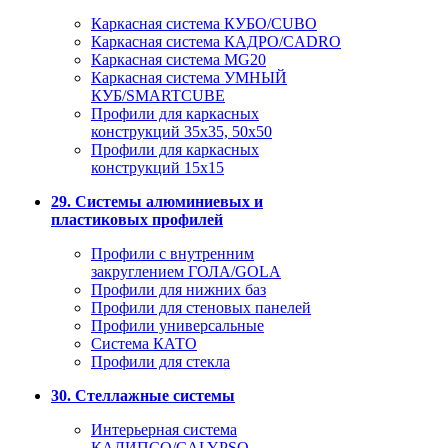
Каркасная система КУБО/CUBO
Каркасная система КАДРО/CADRO
Каркасная система MG20
Каркасная система УМНЫЙ
КУБ/SMARTCUBE
Профили для каркасных
конструкций 35x35, 50x50
Профили для каркасных
конструкций 15х15
29. Системы алюминиевых и
пластиковых профилей
Профили с внутренним
закруглением ГОЛА/GOLA
Профили для нижних баз
Профили для стеновых панелей
Профили универсальные
Система КАТО
Профили для стекла
30. Стеллажные системы
Интерьерная система
КАЛИПСО/CALYPSO