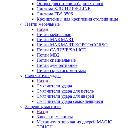
Опоры для столов и барных стоек
Система S-ЛИНИЯ/S-LINE
Система FBS 3506
Кронштейны для крепления столешницы
Петли мебельные
Назад
Петли мебельные
Петли MAKMART
Петли MAKMART КОРСО/CORSO
Петли САЛИЧЕ/SALICE
Петли MB2
Петли специальные
Петли декоративные
Петли скрытого монтажа
Смягчители удара
Назад
Смягчители удара
Смягчители удара для петель
Смягчители удара для дверей
Cмягчители удара самоклеящиеся
Защелки, магниты
Назад
Защелки, магниты
Механизм открывания дверей MAGIC
TOUCH