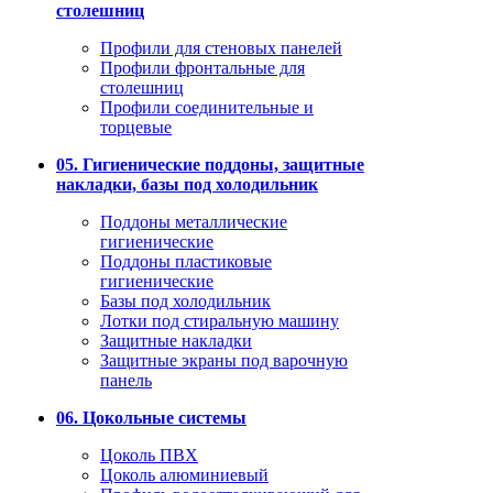
столешниц
Профили для стеновых панелей
Профили фронтальные для
столешниц
Профили соединительные и
торцевые
05. Гигиенические поддоны, защитные
накладки, базы под холодильник
Поддоны металлические
гигиенические
Поддоны пластиковые
гигиенические
Базы под холодильник
Лотки под стиральную машину
Защитные накладки
Защитные экраны под варочную
панель
06. Цокольные системы
Цоколь ПВХ
Цоколь алюминиевый