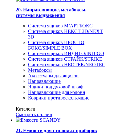
20. Направляющие, метабоксы,
системы выдвижения
Система ящиков М’АРТБОКС
Система ящиков НЕКСТ 3D/NEXT
3D
Система ящиков ПРОСТО
БОКС/SIMPLE BOX
Система ящиков ИНДИГО/INDIGO
Система ящиков СТРАЙК/STRIKE
Система ящиков НЕОТЕК/NEOTEC
Метабоксы
Аксессуары для ящиков
Направляющие
Ящики под духовой шкаф
Направляющие для колонн
Коврики противоскользящие
Каталоги
Смотреть онлайн
21. Емкости для столовых приборов