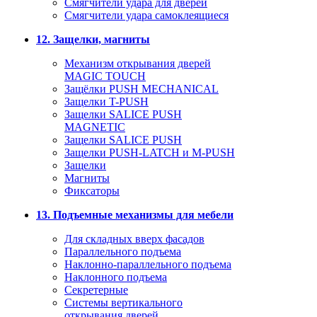
Смягчители удара для дверей
Cмягчители удара самоклеящиеся
12. Защелки, магниты
Механизм открывания дверей
MAGIC TOUCH
Защёлки PUSH MECHANICAL
Защелки T-PUSH
Защелки SALICE PUSH
MAGNETIC
Защелки SALICE PUSH
Защелки PUSH-LATCH и M-PUSH
Защелки
Магниты
Фиксаторы
13. Подъемные механизмы для мебели
Для складных вверх фасадов
Параллельного подъема
Наклонно-параллельного подъема
Наклонного подъема
Секретерные
Системы вертикального
открывания дверей