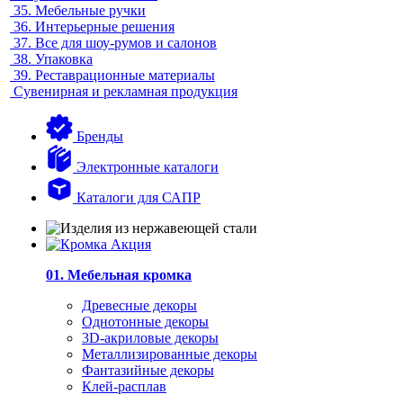
35.
Мебельные ручки
36.
Интерьерные решения
37.
Все для шоу-румов и салонов
38.
Упаковка
39.
Реставрационные материалы
Сувенирная и рекламная продукция
Бренды
Электронные каталоги
Каталоги для САПР
01. Мебельная кромка
Древесные декоры
Однотонные декоры
3D-акриловые декоры
Металлизированные декоры
Фантазийные декоры
Клей-расплав