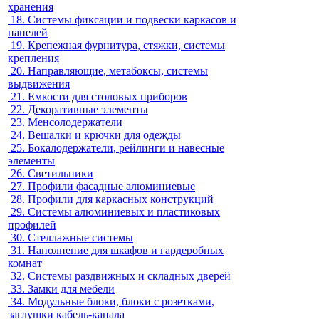
хранения
18.
Системы фиксации и подвески каркасов и
панелей
19.
Крепежная фурнитура, стяжки, системы
крепления
20.
Направляющие, метабоксы, системы
выдвижения
21.
Емкости для столовых приборов
22.
Декоративные элементы
23.
Менсолодержатели
24.
Вешалки и крючки для одежды
25.
Бокалодержатели, рейлинги и навесные
элементы
26.
Светильники
27.
Профили фасадные алюминиевые
28.
Профили для каркасных конструкций
29.
Системы алюминиевых и пластиковых
профилей
30.
Стеллажные системы
31.
Наполнение для шкафов и гардеробных
комнат
32.
Системы раздвижных и складных дверей
33.
Замки для мебели
34.
Модульные блоки, блоки с розетками,
заглушки кабель-канала