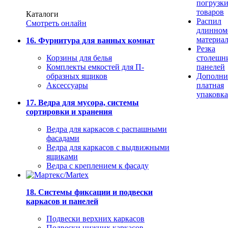
погрузк
товаров
Каталоги
Распил
Смотреть онлайн
длинном
материа
16. Фурнитура для ванных комнат
Резка
Корзины для белья
столешн
Комплекты емкостей для П-
панелей
образных ящиков
Дополни
Аксессуары
платная
упаковка
17. Ведра для мусора, системы
сортировки и хранения
Ведра для каркасов с распашными
фасадами
Ведра для каркасов с выдвижными
ящиками
Ведра с креплением к фасаду
18. Системы фиксации и подвески
каркасов и панелей
Подвески верхних каркасов
Подвески нижних каркасов