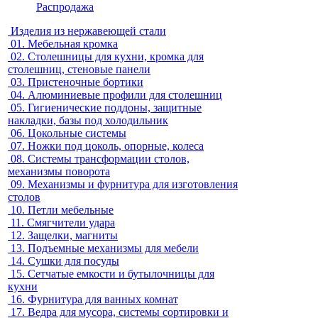
Распродажа
Изделия из нержавеющей стали
01.
Мебельная кромка
02.
Столешницы для кухни, кромка для
столешниц, стеновые панели
03.
Пристеночные бортики
04.
Алюминиевые профили для столешниц
05.
Гигиенические поддоны, защитные
накладки, базы под холодильник
06.
Цокольные системы
07.
Ножки под цоколь, опорные, колеса
08.
Системы трансформации столов,
механизмы поворота
09.
Механизмы и фурнитура для изготовления
столов
10.
Петли мебельные
11.
Смягчители удара
12.
Защелки, магниты
13.
Подъемные механизмы для мебели
14.
Сушки для посуды
15.
Сетчатые емкости и бутылочницы для
кухни
16.
Фурнитура для ванных комнат
17.
Ведра для мусора, системы сортировки и