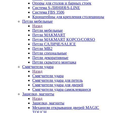
Опоры для столов и барных стоек
Система S-ЛИНИЯ/S-LINE
Система FBS 3506
Кронштейны для крепления столешницы
Петли мебельные
Назад
Петли мебельные
Петли MAKMART
Петли MAKMART КОРСО/CORSO
Петли САЛИЧЕ/SALICE
Петли MB2
Петли специальные
Петли декоративные
Петли скрытого монтажа
Смягчители удара
Назад
Смягчители удара
Смягчители удара для петель
Смягчители удара для дверей
Cмягчители удара самоклеящиеся
Защелки, магниты
Назад
Защелки, магниты
Механизм открывания дверей MAGIC
TOUCH