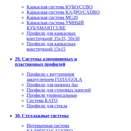
Каркасная система КУБО/CUBO
Каркасная система КАДРО/CADRO
Каркасная система MG20
Каркасная система УМНЫЙ
КУБ/SMARTCUBE
Профили для каркасных
конструкций 35x35, 50x50
Профили для каркасных
конструкций 15х15
29. Системы алюминиевых и
пластиковых профилей
Профили с внутренним
закруглением ГОЛА/GOLA
Профили для нижних баз
Профили для стеновых панелей
Профили универсальные
Система КАТО
Профили для стекла
30. Стеллажные системы
Интерьерная система
КАЛИПСО/CALYPSO