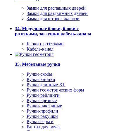
Замки для распашных дверей
Замки для раздвижных дверей
Замки для шторок жалюзи
34. Модульные блоки, блоки с
розетками, заглушки кабель-канала
Блоки с розетками
Кабель-канал
35. Мебельные ручки
Ручки-скобы
Ручки-кнопки
Ручки длинные XL
Ручки геометрических форм
Ручки-рейлинги
Ручки-врезные
Ручки-накладные
Ручки-профили
Ручки-ракушки
Ручки-серьги
Винты для ручек