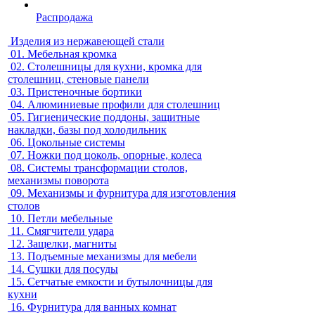
Распродажа
Изделия из нержавеющей стали
01.
Мебельная кромка
02.
Столешницы для кухни, кромка для
столешниц, стеновые панели
03.
Пристеночные бортики
04.
Алюминиевые профили для столешниц
05.
Гигиенические поддоны, защитные
накладки, базы под холодильник
06.
Цокольные системы
07.
Ножки под цоколь, опорные, колеса
08.
Системы трансформации столов,
механизмы поворота
09.
Механизмы и фурнитура для изготовления
столов
10.
Петли мебельные
11.
Смягчители удара
12.
Защелки, магниты
13.
Подъемные механизмы для мебели
14.
Сушки для посуды
15.
Сетчатые емкости и бутылочницы для
кухни
16.
Фурнитура для ванных комнат