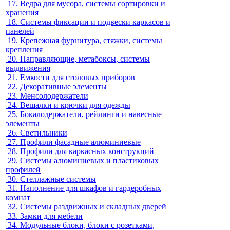
17.
Ведра для мусора, системы сортировки и
хранения
18.
Системы фиксации и подвески каркасов и
панелей
19.
Крепежная фурнитура, стяжки, системы
крепления
20.
Направляющие, метабоксы, системы
выдвижения
21.
Емкости для столовых приборов
22.
Декоративные элементы
23.
Менсолодержатели
24.
Вешалки и крючки для одежды
25.
Бокалодержатели, рейлинги и навесные
элементы
26.
Светильники
27.
Профили фасадные алюминиевые
28.
Профили для каркасных конструкций
29.
Системы алюминиевых и пластиковых
профилей
30.
Стеллажные системы
31.
Наполнение для шкафов и гардеробных
комнат
32.
Системы раздвижных и складных дверей
33.
Замки для мебели
34.
Модульные блоки, блоки с розетками,