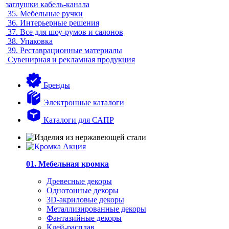
заглушки кабель-канала
35.
Мебельные ручки
36.
Интерьерные решения
37.
Все для шоу-румов и салонов
38.
Упаковка
39.
Реставрационные материалы
Сувенирная и рекламная продукция
Бренды
Электронные каталоги
Каталоги для САПР
01. Мебельная кромка
Древесные декоры
Однотонные декоры
3D-акриловые декоры
Металлизированные декоры
Фантазийные декоры
Клей-расплав