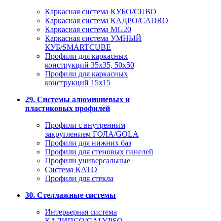
Каркасная система КУБО/CUBO
Каркасная система КАДРО/CADRO
Каркасная система MG20
Каркасная система УМНЫЙ
КУБ/SMARTCUBE
Профили для каркасных
конструкций 35x35, 50x50
Профили для каркасных
конструкций 15х15
29. Системы алюминиевых и
пластиковых профилей
Профили с внутренним
закруглением ГОЛА/GOLA
Профили для нижних баз
Профили для стеновых панелей
Профили универсальные
Система КАТО
Профили для стекла
30. Стеллажные системы
Интерьерная система
КАЛИПСО/CALYPSO