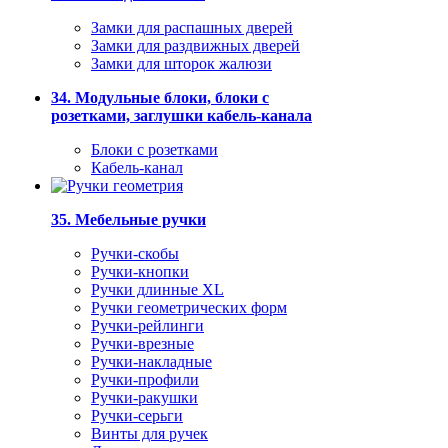
Замки для распашных дверей
Замки для раздвижных дверей
Замки для шторок жалюзи
34. Модульные блоки, блоки с
розетками, заглушки кабель-канала
Блоки с розетками
Кабель-канал
35. Мебельные ручки
Ручки-скобы
Ручки-кнопки
Ручки длинные XL
Ручки геометрических форм
Ручки-рейлинги
Ручки-врезные
Ручки-накладные
Ручки-профили
Ручки-ракушки
Ручки-серьги
Винты для ручек