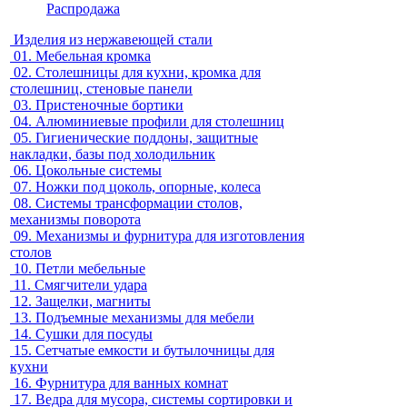
Распродажа
Изделия из нержавеющей стали
01.
Мебельная кромка
02.
Столешницы для кухни, кромка для
столешниц, стеновые панели
03.
Пристеночные бортики
04.
Алюминиевые профили для столешниц
05.
Гигиенические поддоны, защитные
накладки, базы под холодильник
06.
Цокольные системы
07.
Ножки под цоколь, опорные, колеса
08.
Системы трансформации столов,
механизмы поворота
09.
Механизмы и фурнитура для изготовления
столов
10.
Петли мебельные
11.
Смягчители удара
12.
Защелки, магниты
13.
Подъемные механизмы для мебели
14.
Сушки для посуды
15.
Сетчатые емкости и бутылочницы для
кухни
16.
Фурнитура для ванных комнат
17.
Ведра для мусора, системы сортировки и