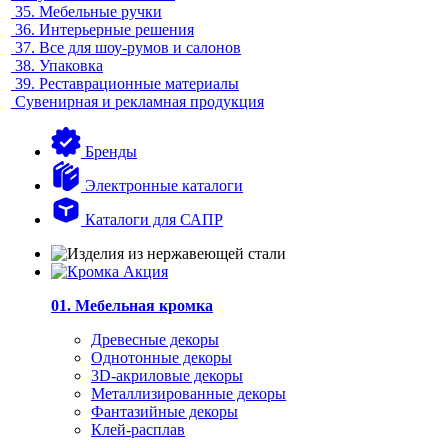
35.
Мебельные ручки
36.
Интерьерные решения
37.
Все для шоу-румов и салонов
38.
Упаковка
39.
Реставрационные материалы
Сувенирная и рекламная продукция
Бренды
Электронные каталоги
Каталоги для САПР
01. Мебельная кромка
Древесные декоры
Однотонные декоры
3D-акриловые декоры
Металлизированные декоры
Фантазийные декоры
Клей-расплав