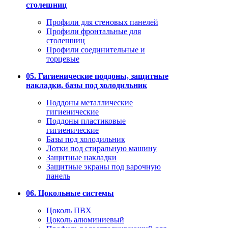
столешниц
Профили для стеновых панелей
Профили фронтальные для
столешниц
Профили соединительные и
торцевые
05. Гигиенические поддоны, защитные
накладки, базы под холодильник
Поддоны металлические
гигиенические
Поддоны пластиковые
гигиенические
Базы под холодильник
Лотки под стиральную машину
Защитные накладки
Защитные экраны под варочную
панель
06. Цокольные системы
Цоколь ПВХ
Цоколь алюминиевый