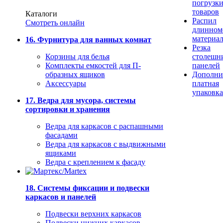
погрузк
товаров
Каталоги
Распил
Смотреть онлайн
длинном
материа
16. Фурнитура для ванных комнат
Резка
Корзины для белья
столешн
Комплекты емкостей для П-
панелей
образных ящиков
Дополни
Аксессуары
платная
упаковка
17. Ведра для мусора, системы
сортировки и хранения
Ведра для каркасов с распашными
фасадами
Ведра для каркасов с выдвижными
ящиками
Ведра с креплением к фасаду
18. Системы фиксации и подвески
каркасов и панелей
Подвески верхних каркасов
Подвески нижних каркасов