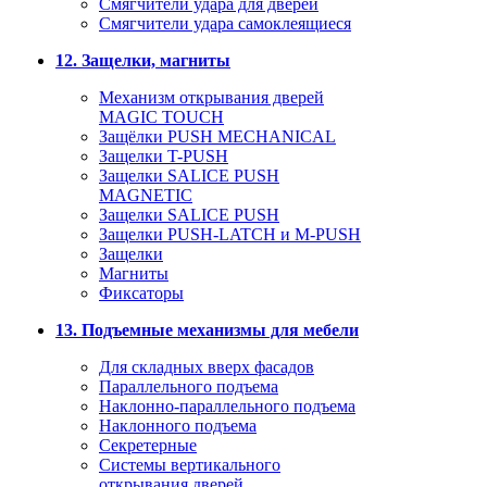
Смягчители удара для дверей
Cмягчители удара самоклеящиеся
12. Защелки, магниты
Механизм открывания дверей
MAGIC TOUCH
Защёлки PUSH MECHANICAL
Защелки T-PUSH
Защелки SALICE PUSH
MAGNETIC
Защелки SALICE PUSH
Защелки PUSH-LATCH и M-PUSH
Защелки
Магниты
Фиксаторы
13. Подъемные механизмы для мебели
Для складных вверх фасадов
Параллельного подъема
Наклонно-параллельного подъема
Наклонного подъема
Секретерные
Системы вертикального
открывания дверей