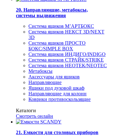
20. Направляющие, метабоксы,
системы выдвижения
Система ящиков М’АРТБОКС
Система ящиков НЕКСТ 3D/NEXT
3D
Система ящиков ПРОСТО
БОКС/SIMPLE BOX
Система ящиков ИНДИГО/INDIGO
Система ящиков СТРАЙК/STRIKE
Система ящиков НЕОТЕК/NEOTEC
Метабоксы
Аксессуары для ящиков
Направляющие
Ящики под духовой шкаф
Направляющие для колонн
Коврики противоскользящие
Каталоги
Смотреть онлайн
21. Емкости для столовых приборов