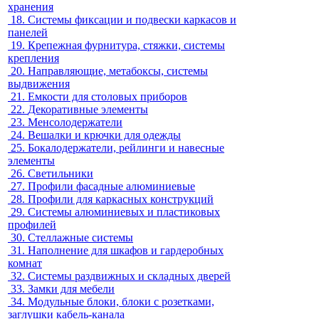
хранения
18.
Системы фиксации и подвески каркасов и
панелей
19.
Крепежная фурнитура, стяжки, системы
крепления
20.
Направляющие, метабоксы, системы
выдвижения
21.
Емкости для столовых приборов
22.
Декоративные элементы
23.
Менсолодержатели
24.
Вешалки и крючки для одежды
25.
Бокалодержатели, рейлинги и навесные
элементы
26.
Светильники
27.
Профили фасадные алюминиевые
28.
Профили для каркасных конструкций
29.
Системы алюминиевых и пластиковых
профилей
30.
Стеллажные системы
31.
Наполнение для шкафов и гардеробных
комнат
32.
Системы раздвижных и складных дверей
33.
Замки для мебели
34.
Модульные блоки, блоки с розетками,
заглушки кабель-канала