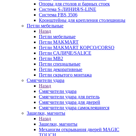
Опоры для столов и барных стоек
Система S-ЛИНИЯ/S-LINE
Система FBS 3506
Кронштейны для крепления столешницы
Петли мебельные
Назад
Петли мебельные
Петли MAKMART
Петли MAKMART КОРСО/CORSO
Петли САЛИЧЕ/SALICE
Петли MB2
Петли специальные
Петли декоративные
Петли скрытого монтажа
Смягчители удара
Назад
Смягчители удара
Смягчители удара для петель
Смягчители удара для дверей
Cмягчители удара самоклеящиеся
Защелки, магниты
Назад
Защелки, магниты
Механизм открывания дверей MAGIC
TOUCH