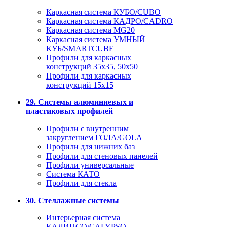
Каркасная система КУБО/CUBO
Каркасная система КАДРО/CADRO
Каркасная система MG20
Каркасная система УМНЫЙ
КУБ/SMARTCUBE
Профили для каркасных
конструкций 35x35, 50x50
Профили для каркасных
конструкций 15х15
29. Системы алюминиевых и
пластиковых профилей
Профили с внутренним
закруглением ГОЛА/GOLA
Профили для нижних баз
Профили для стеновых панелей
Профили универсальные
Система КАТО
Профили для стекла
30. Стеллажные системы
Интерьерная система
КАЛИПСО/CALYPSO