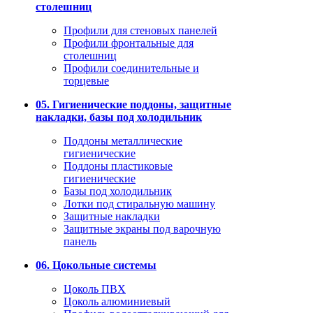
столешниц
Профили для стеновых панелей
Профили фронтальные для
столешниц
Профили соединительные и
торцевые
05. Гигиенические поддоны, защитные
накладки, базы под холодильник
Поддоны металлические
гигиенические
Поддоны пластиковые
гигиенические
Базы под холодильник
Лотки под стиральную машину
Защитные накладки
Защитные экраны под варочную
панель
06. Цокольные системы
Цоколь ПВХ
Цоколь алюминиевый