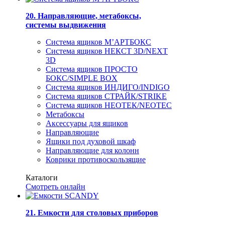
20. Направляющие, метабоксы,
системы выдвижения
Система ящиков М’АРТБОКС
Система ящиков НЕКСТ 3D/NEXT
3D
Система ящиков ПРОСТО
БОКС/SIMPLE BOX
Система ящиков ИНДИГО/INDIGO
Система ящиков СТРАЙК/STRIKE
Система ящиков НЕОТЕК/NEOTEC
Метабоксы
Аксессуары для ящиков
Направляющие
Ящики под духовой шкаф
Направляющие для колонн
Коврики противоскользящие
Каталоги
Смотреть онлайн
21. Емкости для столовых приборов