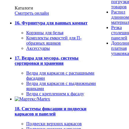
погрузк
товаров
Каталоги
Распил
Смотреть онлайн
длинном
материа
16. Фурнитура для ванных комнат
Резка
Корзины для белья
столешн
Комплекты емкостей для П-
панелей
образных ящиков
Дополни
Аксессуары
платная
упаковка
17. Ведра для мусора, системы
сортировки и хранения
Ведра для каркасов с распашными
фасадами
Ведра для каркасов с выдвижными
ящиками
Ведра с креплением к фасаду
18. Системы фиксации и подвески
каркасов и панелей
Подвески верхних каркасов
Подвески нижних каркасов