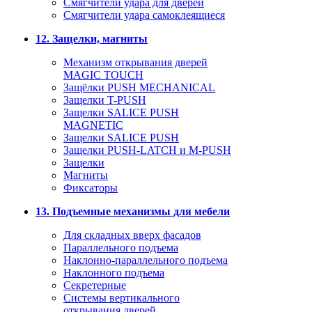
Смягчители удара для дверей
Cмягчители удара самоклеящиеся
12. Защелки, магниты
Механизм открывания дверей
MAGIC TOUCH
Защёлки PUSH MECHANICAL
Защелки T-PUSH
Защелки SALICE PUSH
MAGNETIC
Защелки SALICE PUSH
Защелки PUSH-LATCH и M-PUSH
Защелки
Магниты
Фиксаторы
13. Подъемные механизмы для мебели
Для складных вверх фасадов
Параллельного подъема
Наклонно-параллельного подъема
Наклонного подъема
Секретерные
Системы вертикального
открывания дверей