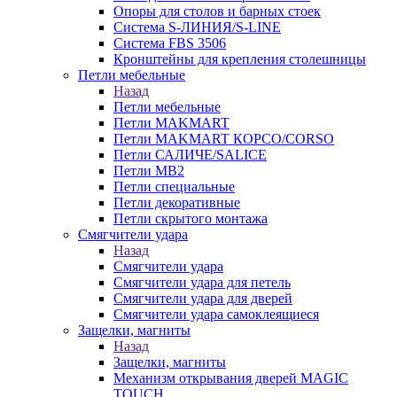
Опоры для столов и барных стоек
Система S-ЛИНИЯ/S-LINE
Система FBS 3506
Кронштейны для крепления столешницы
Петли мебельные
Назад
Петли мебельные
Петли MAKMART
Петли MAKMART КОРСО/CORSO
Петли САЛИЧЕ/SALICE
Петли MB2
Петли специальные
Петли декоративные
Петли скрытого монтажа
Смягчители удара
Назад
Смягчители удара
Смягчители удара для петель
Смягчители удара для дверей
Cмягчители удара самоклеящиеся
Защелки, магниты
Назад
Защелки, магниты
Механизм открывания дверей MAGIC
TOUCH