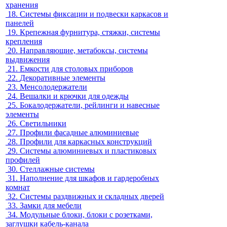
хранения
18.
Системы фиксации и подвески каркасов и
панелей
19.
Крепежная фурнитура, стяжки, системы
крепления
20.
Направляющие, метабоксы, системы
выдвижения
21.
Емкости для столовых приборов
22.
Декоративные элементы
23.
Менсолодержатели
24.
Вешалки и крючки для одежды
25.
Бокалодержатели, рейлинги и навесные
элементы
26.
Светильники
27.
Профили фасадные алюминиевые
28.
Профили для каркасных конструкций
29.
Системы алюминиевых и пластиковых
профилей
30.
Стеллажные системы
31.
Наполнение для шкафов и гардеробных
комнат
32.
Системы раздвижных и складных дверей
33.
Замки для мебели
34.
Модульные блоки, блоки с розетками,
заглушки кабель-канала