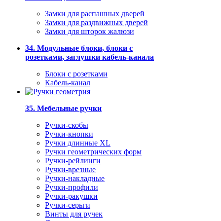
Замки для распашных дверей
Замки для раздвижных дверей
Замки для шторок жалюзи
34. Модульные блоки, блоки с
розетками, заглушки кабель-канала
Блоки с розетками
Кабель-канал
35. Мебельные ручки
Ручки-скобы
Ручки-кнопки
Ручки длинные XL
Ручки геометрических форм
Ручки-рейлинги
Ручки-врезные
Ручки-накладные
Ручки-профили
Ручки-ракушки
Ручки-серьги
Винты для ручек