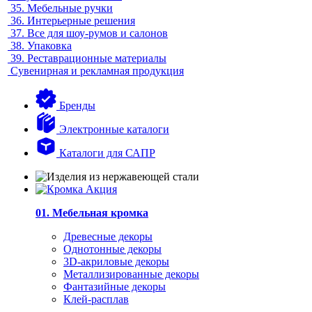
35.
Мебельные ручки
36.
Интерьерные решения
37.
Все для шоу-румов и салонов
38.
Упаковка
39.
Реставрационные материалы
Сувенирная и рекламная продукция
Бренды
Электронные каталоги
Каталоги для САПР
01. Мебельная кромка
Древесные декоры
Однотонные декоры
3D-акриловые декоры
Металлизированные декоры
Фантазийные декоры
Клей-расплав