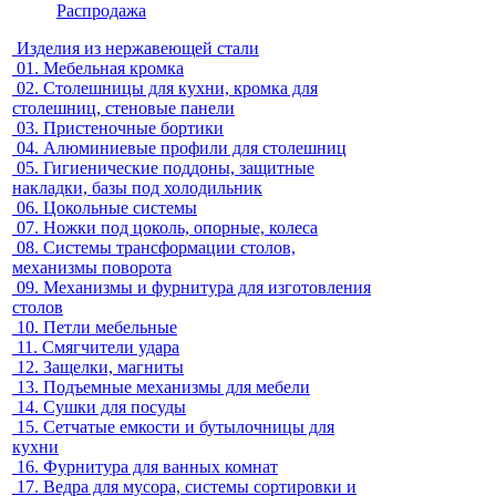
Распродажа
Изделия из нержавеющей стали
01.
Мебельная кромка
02.
Столешницы для кухни, кромка для
столешниц, стеновые панели
03.
Пристеночные бортики
04.
Алюминиевые профили для столешниц
05.
Гигиенические поддоны, защитные
накладки, базы под холодильник
06.
Цокольные системы
07.
Ножки под цоколь, опорные, колеса
08.
Системы трансформации столов,
механизмы поворота
09.
Механизмы и фурнитура для изготовления
столов
10.
Петли мебельные
11.
Смягчители удара
12.
Защелки, магниты
13.
Подъемные механизмы для мебели
14.
Сушки для посуды
15.
Сетчатые емкости и бутылочницы для
кухни
16.
Фурнитура для ванных комнат
17.
Ведра для мусора, системы сортировки и