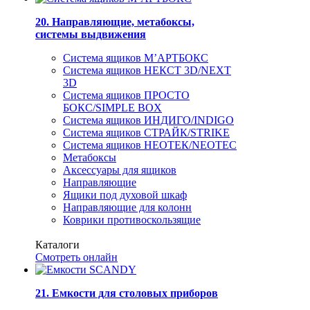
20. Направляющие, метабоксы,
системы выдвижения
Система ящиков М’АРТБОКС
Система ящиков НЕКСТ 3D/NEXT
3D
Система ящиков ПРОСТО
БОКС/SIMPLE BOX
Система ящиков ИНДИГО/INDIGO
Система ящиков СТРАЙК/STRIKE
Система ящиков НЕОТЕК/NEOTEC
Метабоксы
Аксессуары для ящиков
Направляющие
Ящики под духовой шкаф
Направляющие для колонн
Коврики противоскользящие
Каталоги
Смотреть онлайн
21. Емкости для столовых приборов