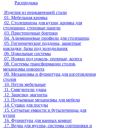
Распродажа
Изделия из нержавеющей стали
01.
Мебельная кромка
02.
Столешницы для кухни, кромка для
столешниц, стеновые панели
03.
Пристеночные бортики
04.
Алюминиевые профили для столешниц
05.
Гигиенические поддоны, защитные
накладки, базы под холодильник
06.
Цокольные системы
07.
Ножки под цоколь, опорные, колеса
08.
Системы трансформации столов,
механизмы поворота
09.
Механизмы и фурнитура для изготовления
столов
10.
Петли мебельные
11.
Смягчители удара
12.
Защелки, магниты
13.
Подъемные механизмы для мебели
14.
Сушки для посуды
15.
Сетчатые емкости и бутылочницы для
кухни
16.
Фурнитура для ванных комнат
17.
Ведра для мусора, системы сортировки и