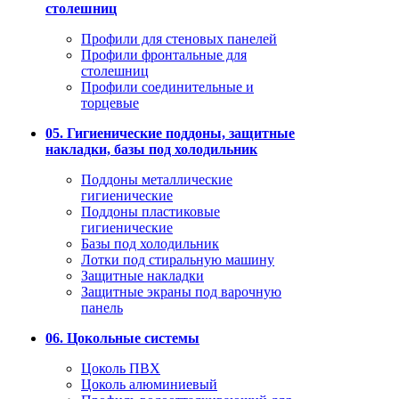
столешниц
Профили для стеновых панелей
Профили фронтальные для
столешниц
Профили соединительные и
торцевые
05. Гигиенические поддоны, защитные
накладки, базы под холодильник
Поддоны металлические
гигиенические
Поддоны пластиковые
гигиенические
Базы под холодильник
Лотки под стиральную машину
Защитные накладки
Защитные экраны под варочную
панель
06. Цокольные системы
Цоколь ПВХ
Цоколь алюминиевый