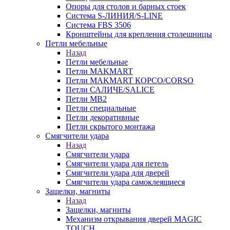
Опоры для столов и барных стоек
Система S-ЛИНИЯ/S-LINE
Система FBS 3506
Кронштейны для крепления столешницы
Петли мебельные
Назад
Петли мебельные
Петли MAKMART
Петли MAKMART КОРСО/CORSO
Петли САЛИЧЕ/SALICE
Петли MB2
Петли специальные
Петли декоративные
Петли скрытого монтажа
Смягчители удара
Назад
Смягчители удара
Смягчители удара для петель
Смягчители удара для дверей
Cмягчители удара самоклеящиеся
Защелки, магниты
Назад
Защелки, магниты
Механизм открывания дверей MAGIC
TOUCH