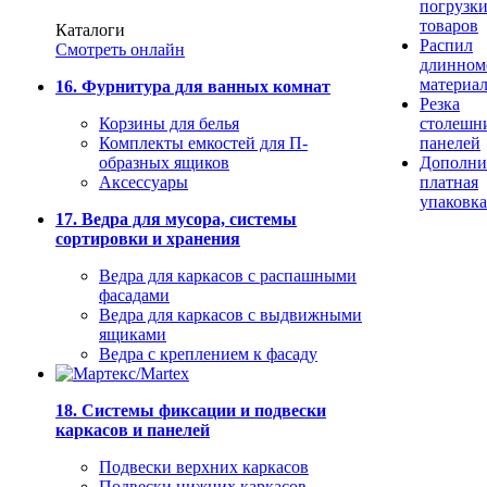
погрузк
товаров
Каталоги
Распил
Смотреть онлайн
длинном
материа
16. Фурнитура для ванных комнат
Резка
Корзины для белья
столешн
Комплекты емкостей для П-
панелей
образных ящиков
Дополни
Аксессуары
платная
упаковка
17. Ведра для мусора, системы
сортировки и хранения
Ведра для каркасов с распашными
фасадами
Ведра для каркасов с выдвижными
ящиками
Ведра с креплением к фасаду
18. Системы фиксации и подвески
каркасов и панелей
Подвески верхних каркасов
Подвески нижних каркасов