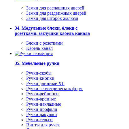
Замки для распашных дверей
Замки для раздвижных дверей
Замки для шторок жалюзи
34. Модульные блоки, блоки с
розетками, заглушки кабель-канала
Блоки с розетками
Кабель-канал
35. Мебельные ручки
Ручки-скобы
Ручки-кнопки
Ручки длинные XL
Ручки геометрических форм
Ручки-рейлинги
Ручки-врезные
Ручки-накладные
Ручки-профили
Ручки-ракушки
Ручки-серьги
Винты для ручек