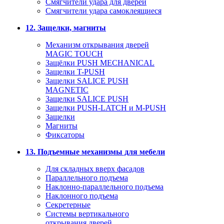
Смягчители удара для дверей
Cмягчители удара самоклеящиеся
12. Защелки, магниты
Механизм открывания дверей
MAGIC TOUCH
Защёлки PUSH MECHANICAL
Защелки T-PUSH
Защелки SALICE PUSH
MAGNETIC
Защелки SALICE PUSH
Защелки PUSH-LATCH и M-PUSH
Защелки
Магниты
Фиксаторы
13. Подъемные механизмы для мебели
Для складных вверх фасадов
Параллельного подъема
Наклонно-параллельного подъема
Наклонного подъема
Секретерные
Системы вертикального
открывания дверей