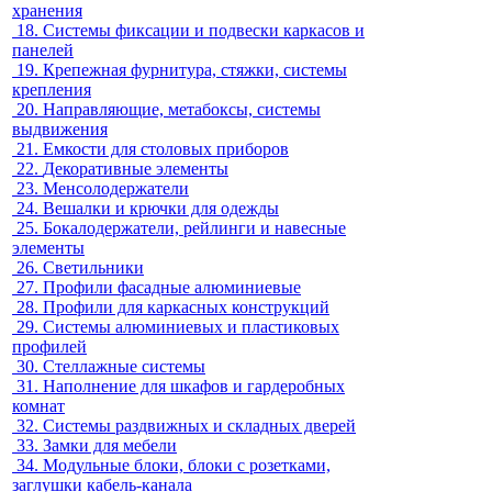
хранения
18.
Системы фиксации и подвески каркасов и
панелей
19.
Крепежная фурнитура, стяжки, системы
крепления
20.
Направляющие, метабоксы, системы
выдвижения
21.
Емкости для столовых приборов
22.
Декоративные элементы
23.
Менсолодержатели
24.
Вешалки и крючки для одежды
25.
Бокалодержатели, рейлинги и навесные
элементы
26.
Светильники
27.
Профили фасадные алюминиевые
28.
Профили для каркасных конструкций
29.
Системы алюминиевых и пластиковых
профилей
30.
Стеллажные системы
31.
Наполнение для шкафов и гардеробных
комнат
32.
Системы раздвижных и складных дверей
33.
Замки для мебели
34.
Модульные блоки, блоки с розетками,
заглушки кабель-канала