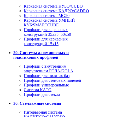
Каркасная система КУБО/CUBO
Каркасная система КАДРО/CADRO
Каркасная система MG20
Каркасная система УМНЫЙ
КУБ/SMARTCUBE
Профили для каркасных
конструкций 35x35, 50x50
Профили для каркасных
конструкций 15х15
29. Системы алюминиевых и
пластиковых профилей
Профили с внутренним
закруглением ГОЛА/GOLA
Профили для нижних баз
Профили для стеновых панелей
Профили универсальные
Система КАТО
Профили для стекла
30. Стеллажные системы
Интерьерная система
КАЛИПСО/CALYPSO