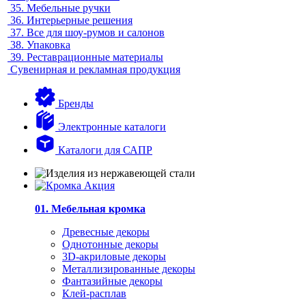
35.
Мебельные ручки
36.
Интерьерные решения
37.
Все для шоу-румов и салонов
38.
Упаковка
39.
Реставрационные материалы
Сувенирная и рекламная продукция
Бренды
Электронные каталоги
Каталоги для САПР
01. Мебельная кромка
Древесные декоры
Однотонные декоры
3D-акриловые декоры
Металлизированные декоры
Фантазийные декоры
Клей-расплав