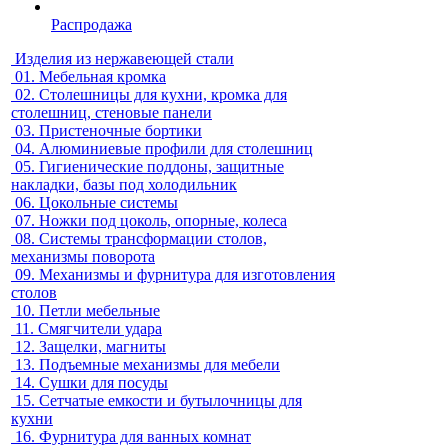
Распродажа
Изделия из нержавеющей стали
01.
Мебельная кромка
02.
Столешницы для кухни, кромка для
столешниц, стеновые панели
03.
Пристеночные бортики
04.
Алюминиевые профили для столешниц
05.
Гигиенические поддоны, защитные
накладки, базы под холодильник
06.
Цокольные системы
07.
Ножки под цоколь, опорные, колеса
08.
Системы трансформации столов,
механизмы поворота
09.
Механизмы и фурнитура для изготовления
столов
10.
Петли мебельные
11.
Смягчители удара
12.
Защелки, магниты
13.
Подъемные механизмы для мебели
14.
Сушки для посуды
15.
Сетчатые емкости и бутылочницы для
кухни
16.
Фурнитура для ванных комнат