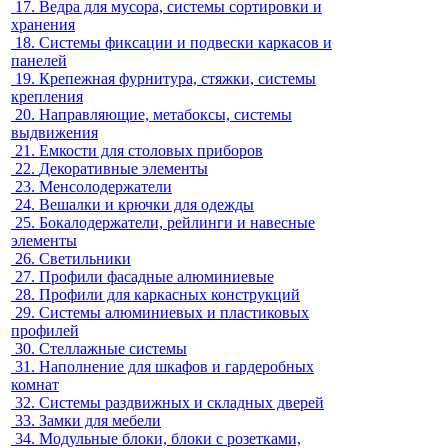
17.
Ведра для мусора, системы сортировки и
хранения
18.
Системы фиксации и подвески каркасов и
панелей
19.
Крепежная фурнитура, стяжки, системы
крепления
20.
Направляющие, метабоксы, системы
выдвижения
21.
Емкости для столовых приборов
22.
Декоративные элементы
23.
Менсолодержатели
24.
Вешалки и крючки для одежды
25.
Бокалодержатели, рейлинги и навесные
элементы
26.
Светильники
27.
Профили фасадные алюминиевые
28.
Профили для каркасных конструкций
29.
Системы алюминиевых и пластиковых
профилей
30.
Стеллажные системы
31.
Наполнение для шкафов и гардеробных
комнат
32.
Системы раздвижных и складных дверей
33.
Замки для мебели
34.
Модульные блоки, блоки с розетками,