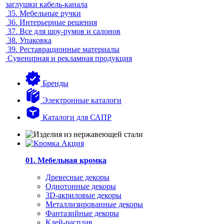
заглушки кабель-канала
35.
Мебельные ручки
36.
Интерьерные решения
37.
Все для шоу-румов и салонов
38.
Упаковка
39.
Реставрационные материалы
Сувенирная и рекламная продукция
Бренды
Электронные каталоги
Каталоги для САПР
01. Мебельная кромка
Древесные декоры
Однотонные декоры
3D-акриловые декоры
Металлизированные декоры
Фантазийные декоры
Клей-расплав