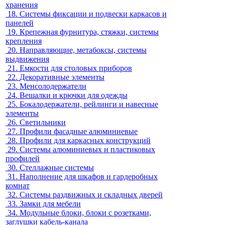
хранения
18.
Системы фиксации и подвески каркасов и
панелей
19.
Крепежная фурнитура, стяжки, системы
крепления
20.
Направляющие, метабоксы, системы
выдвижения
21.
Емкости для столовых приборов
22.
Декоративные элементы
23.
Менсолодержатели
24.
Вешалки и крючки для одежды
25.
Бокалодержатели, рейлинги и навесные
элементы
26.
Светильники
27.
Профили фасадные алюминиевые
28.
Профили для каркасных конструкций
29.
Системы алюминиевых и пластиковых
профилей
30.
Стеллажные системы
31.
Наполнение для шкафов и гардеробных
комнат
32.
Системы раздвижных и складных дверей
33.
Замки для мебели
34.
Модульные блоки, блоки с розетками,
заглушки кабель-канала