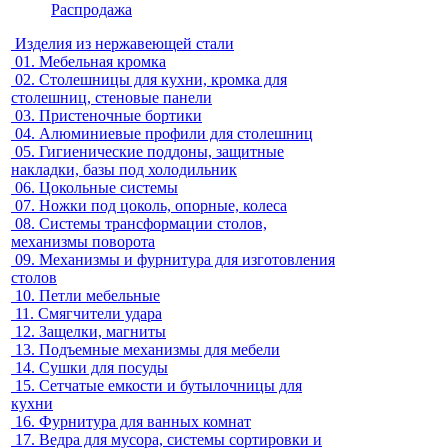
Распродажа
Изделия из нержавеющей стали
01.
Мебельная кромка
02.
Столешницы для кухни, кромка для
столешниц, стеновые панели
03.
Пристеночные бортики
04.
Алюминиевые профили для столешниц
05.
Гигиенические поддоны, защитные
накладки, базы под холодильник
06.
Цокольные системы
07.
Ножки под цоколь, опорные, колеса
08.
Системы трансформации столов,
механизмы поворота
09.
Механизмы и фурнитура для изготовления
столов
10.
Петли мебельные
11.
Смягчители удара
12.
Защелки, магниты
13.
Подъемные механизмы для мебели
14.
Сушки для посуды
15.
Сетчатые емкости и бутылочницы для
кухни
16.
Фурнитура для ванных комнат
17.
Ведра для мусора, системы сортировки и