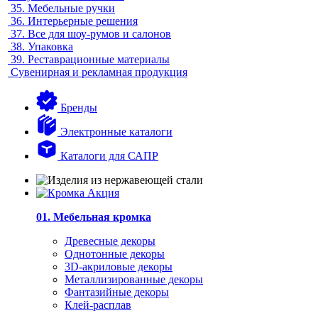
35.
Мебельные ручки
36.
Интерьерные решения
37.
Все для шоу-румов и салонов
38.
Упаковка
39.
Реставрационные материалы
Сувенирная и рекламная продукция
Бренды
Электронные каталоги
Каталоги для САПР
01. Мебельная кромка
Древесные декоры
Однотонные декоры
3D-акриловые декоры
Металлизированные декоры
Фантазийные декоры
Клей-расплав