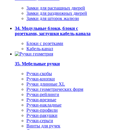
Замки для распашных дверей
Замки для раздвижных дверей
Замки для шторок жалюзи
34. Модульные блоки, блоки с
розетками, заглушки кабель-канала
Блоки с розетками
Кабель-канал
35. Мебельные ручки
Ручки-скобы
Ручки-кнопки
Ручки длинные XL
Ручки геометрических форм
Ручки-рейлинги
Ручки-врезные
Ручки-накладные
Ручки-профили
Ручки-ракушки
Ручки-серьги
Винты для ручек