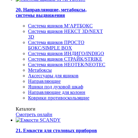
20. Направляющие, метабоксы,
системы выдвижения
Система ящиков М’АРТБОКС
Система ящиков НЕКСТ 3D/NEXT
3D
Система ящиков ПРОСТО
БОКС/SIMPLE BOX
Система ящиков ИНДИГО/INDIGO
Система ящиков СТРАЙК/STRIKE
Система ящиков НЕОТЕК/NEOTEC
Метабоксы
Аксессуары для ящиков
Направляющие
Ящики под духовой шкаф
Направляющие для колонн
Коврики противоскользящие
Каталоги
Смотреть онлайн
21. Емкости для столовых приборов