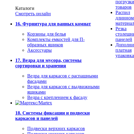
погрузк
товаров
Каталоги
Распил
Смотреть онлайн
длинном
материа
16. Фурнитура для ванных комнат
Резка
Корзины для белья
столешн
Комплекты емкостей для П-
панелей
образных ящиков
Дополни
Аксессуары
платная
упаковка
17. Ведра для мусора, системы
сортировки и хранения
Ведра для каркасов с распашными
фасадами
Ведра для каркасов с выдвижными
ящиками
Ведра с креплением к фасаду
18. Системы фиксации и подвески
каркасов и панелей
Подвески верхних каркасов
Подвески нижних каркасов