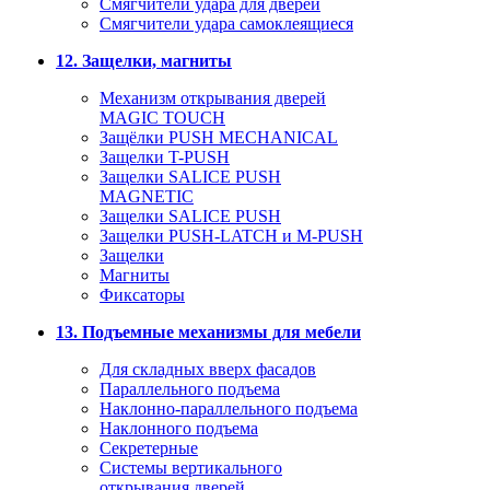
Смягчители удара для дверей
Cмягчители удара самоклеящиеся
12. Защелки, магниты
Механизм открывания дверей
MAGIC TOUCH
Защёлки PUSH MECHANICAL
Защелки T-PUSH
Защелки SALICE PUSH
MAGNETIC
Защелки SALICE PUSH
Защелки PUSH-LATCH и M-PUSH
Защелки
Магниты
Фиксаторы
13. Подъемные механизмы для мебели
Для складных вверх фасадов
Параллельного подъема
Наклонно-параллельного подъема
Наклонного подъема
Секретерные
Системы вертикального
открывания дверей