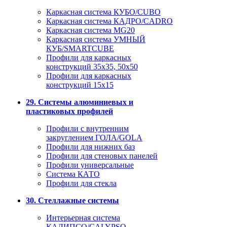
Каркасная система КУБО/CUBO
Каркасная система КАДРО/CADRO
Каркасная система MG20
Каркасная система УМНЫЙ
КУБ/SMARTCUBE
Профили для каркасных
конструкций 35x35, 50x50
Профили для каркасных
конструкций 15х15
29. Системы алюминиевых и
пластиковых профилей
Профили с внутренним
закруглением ГОЛА/GOLA
Профили для нижних баз
Профили для стеновых панелей
Профили универсальные
Система КАТО
Профили для стекла
30. Стеллажные системы
Интерьерная система
КАЛИПСО/CALYPSO