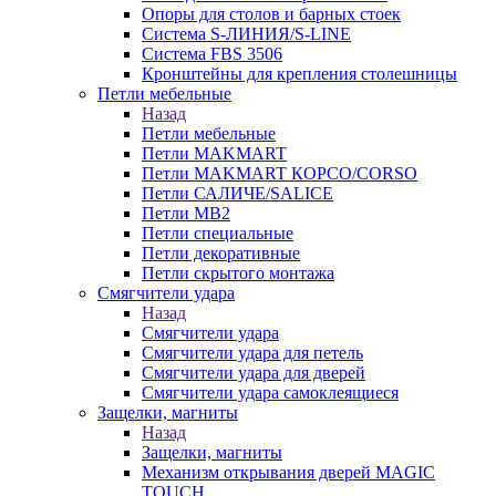
Опоры для столов и барных стоек
Система S-ЛИНИЯ/S-LINE
Система FBS 3506
Кронштейны для крепления столешницы
Петли мебельные
Назад
Петли мебельные
Петли MAKMART
Петли MAKMART КОРСО/CORSO
Петли САЛИЧЕ/SALICE
Петли MB2
Петли специальные
Петли декоративные
Петли скрытого монтажа
Смягчители удара
Назад
Смягчители удара
Смягчители удара для петель
Смягчители удара для дверей
Cмягчители удара самоклеящиеся
Защелки, магниты
Назад
Защелки, магниты
Механизм открывания дверей MAGIC
TOUCH