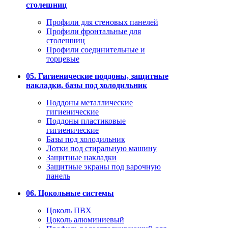
столешниц
Профили для стеновых панелей
Профили фронтальные для
столешниц
Профили соединительные и
торцевые
05. Гигиенические поддоны, защитные
накладки, базы под холодильник
Поддоны металлические
гигиенические
Поддоны пластиковые
гигиенические
Базы под холодильник
Лотки под стиральную машину
Защитные накладки
Защитные экраны под варочную
панель
06. Цокольные системы
Цоколь ПВХ
Цоколь алюминиевый