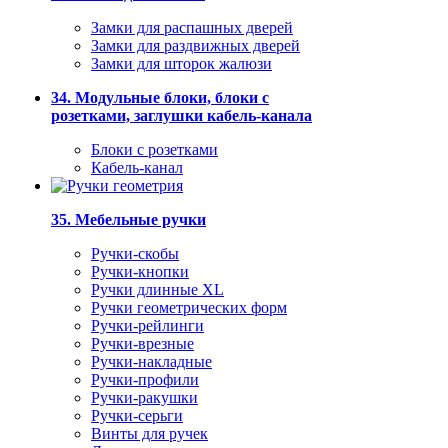
Замки для распашных дверей
Замки для раздвижных дверей
Замки для шторок жалюзи
34. Модульные блоки, блоки с
розетками, заглушки кабель-канала
Блоки с розетками
Кабель-канал
35. Мебельные ручки
Ручки-скобы
Ручки-кнопки
Ручки длинные XL
Ручки геометрических форм
Ручки-рейлинги
Ручки-врезные
Ручки-накладные
Ручки-профили
Ручки-ракушки
Ручки-серьги
Винты для ручек