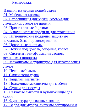
Распродажа
Изделия из нержавеющей стали
01.
Мебельная кромка
02.
Столешницы для кухни, кромка для
столешниц, стеновые панели
03.
Пристеночные бортики
04.
Алюминиевые профили для столешниц
05.
Гигиенические поддоны, защитные
накладки, базы под холодильник
06.
Цокольные системы
07.
Ножки под цоколь, опорные, колеса
08.
Системы трансформации столов,
механизмы поворота
09.
Механизмы и фурнитура для изготовления
столов
10.
Петли мебельные
11.
Смягчители удара
12.
Защелки, магниты
13.
Подъемные механизмы для мебели
14.
Сушки для посуды
15.
Сетчатые емкости и бутылочницы для
кухни
16.
Фурнитура для ванных комнат
17.
Ведра для мусора, системы сортировки и