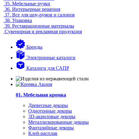
35.
Мебельные ручки
36.
Интерьерные решения
37.
Все для шоу-румов и салонов
38.
Упаковка
39.
Реставрационные материалы
Сувенирная и рекламная продукция
Бренды
Электронные каталоги
Каталоги для САПР
01. Мебельная кромка
Древесные декоры
Однотонные декоры
3D-акриловые декоры
Металлизированные декоры
Фантазийные декоры
Клей-расплав