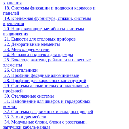
хранения
18.
Системы фиксации и подвески каркасов и
панелей
19.
Крепежная фурнитура, стяжки, системы
крепления
20.
Направляющие, метабоксы, системы
выдвижения
21.
Емкости для столовых приборов
22.
Декоративные элементы
23.
Менсолодержатели
24.
Вешалки и крючки для одежды
25.
Бокалодержатели, рейлинги и навесные
элементы
26.
Светильники
27.
Профили фасадные алюминиевые
28.
Профили для каркасных конструкций
29.
Системы алюминиевых и пластиковых
профилей
30.
Стеллажные системы
31.
Наполнение для шкафов и гардеробных
комнат
32.
Системы раздвижных и складных дверей
33.
Замки для мебели
34.
Модульные блоки, блоки с розетками,
заглушки кабель-канала