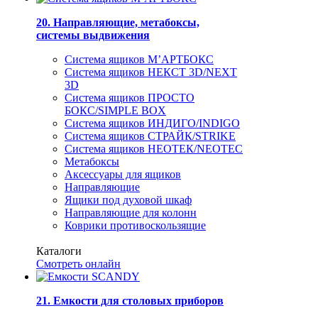
20. Направляющие, метабоксы,
системы выдвижения
Система ящиков М’АРТБОКС
Система ящиков НЕКСТ 3D/NEXT
3D
Система ящиков ПРОСТО
БОКС/SIMPLE BOX
Система ящиков ИНДИГО/INDIGO
Система ящиков СТРАЙК/STRIKE
Система ящиков НЕОТЕК/NEOTEC
Метабоксы
Аксессуары для ящиков
Направляющие
Ящики под духовой шкаф
Направляющие для колонн
Коврики противоскользящие
Каталоги
Смотреть онлайн
21. Емкости для столовых приборов