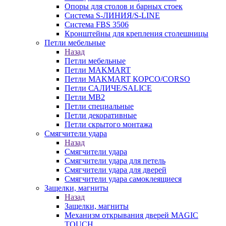
Опоры для столов и барных стоек
Система S-ЛИНИЯ/S-LINE
Система FBS 3506
Кронштейны для крепления столешницы
Петли мебельные
Назад
Петли мебельные
Петли MAKMART
Петли MAKMART КОРСО/CORSO
Петли САЛИЧЕ/SALICE
Петли MB2
Петли специальные
Петли декоративные
Петли скрытого монтажа
Смягчители удара
Назад
Смягчители удара
Смягчители удара для петель
Смягчители удара для дверей
Cмягчители удара самоклеящиеся
Защелки, магниты
Назад
Защелки, магниты
Механизм открывания дверей MAGIC
TOUCH