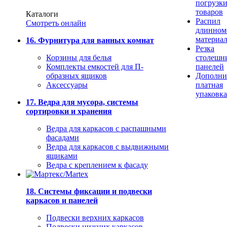
погрузк
товаров
Каталоги
Распил
Смотреть онлайн
длинном
материа
16. Фурнитура для ванных комнат
Резка
Корзины для белья
столешн
Комплекты емкостей для П-
панелей
образных ящиков
Дополни
Аксессуары
платная
упаковка
17. Ведра для мусора, системы
сортировки и хранения
Ведра для каркасов с распашными
фасадами
Ведра для каркасов с выдвижными
ящиками
Ведра с креплением к фасаду
18. Системы фиксации и подвески
каркасов и панелей
Подвески верхних каркасов
Подвески нижних каркасов