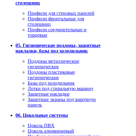
столешниц
Профили для стеновых панелей
Профили фронтальные для
столешниц
Профили соединительные и
торцевые
05. Гигиенические поддоны, защитные
накладки, базы под холодильник
Поддоны металлические
гигиенические
Поддоны пластиковые
гигиенические
Базы под холодильник
Лотки под стиральную машину
Защитные накладки
Защитные экраны под варочную
панель
06. Цокольные системы
Цоколь ПВХ
Цоколь алюминиевый