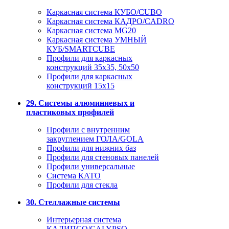
Каркасная система КУБО/CUBO
Каркасная система КАДРО/CADRO
Каркасная система MG20
Каркасная система УМНЫЙ
КУБ/SMARTCUBE
Профили для каркасных
конструкций 35x35, 50x50
Профили для каркасных
конструкций 15х15
29. Системы алюминиевых и
пластиковых профилей
Профили с внутренним
закруглением ГОЛА/GOLA
Профили для нижних баз
Профили для стеновых панелей
Профили универсальные
Система КАТО
Профили для стекла
30. Стеллажные системы
Интерьерная система
КАЛИПСО/CALYPSO