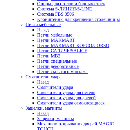
Опоры для столов и барных стоек
Система S-ЛИНИЯ/S-LINE
Система FBS 3506
Кронштейны для крепления столешницы
Петли мебельные
Назад
Петли мебельные
Петли MAKMART
Петли MAKMART КОРСО/CORSO
Петли САЛИЧЕ/SALICE
Петли MB2
Петли специальные
Петли декоративные
Петли скрытого монтажа
Смягчители удара
Назад
Смягчители удара
Смягчители удара для петель
Смягчители удара для дверей
Cмягчители удара самоклеящиеся
Защелки, магниты
Назад
Защелки, магниты
Механизм открывания дверей MAGIC
TOUCH