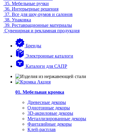
35.
Мебельные ручки
36.
Интерьерные решения
37.
Все для шоу-румов и салонов
38.
Упаковка
39.
Реставрационные материалы
Сувенирная и рекламная продукция
Бренды
Электронные каталоги
Каталоги для САПР
01. Мебельная кромка
Древесные декоры
Однотонные декоры
3D-акриловые декоры
Металлизированные декоры
Фантазийные декоры
Клей-расплав