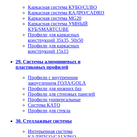
Каркасная система КУБО/CUBO
Каркасная система КАДРО/CADRO
Каркасная система MG20
Каркасная система УМНЫЙ
КУБ/SMARTCUBE
Профили для каркасных
конструкций 35x35, 50x50
Профили для каркасных
конструкций 15х15
29. Системы алюминиевых и
пластиковых профилей
Профили с внутренним
закруглением ГОЛА/GOLA
Профили для нижних баз
Профили для стеновых панелей
Профили универсальные
Система КАТО
Профили для стекла
30. Стеллажные системы
Интерьерная система
КАЛИПСО/CALYPSO