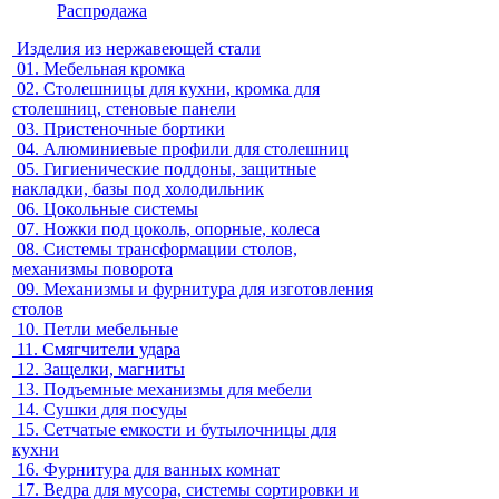
Распродажа
Изделия из нержавеющей стали
01.
Мебельная кромка
02.
Столешницы для кухни, кромка для
столешниц, стеновые панели
03.
Пристеночные бортики
04.
Алюминиевые профили для столешниц
05.
Гигиенические поддоны, защитные
накладки, базы под холодильник
06.
Цокольные системы
07.
Ножки под цоколь, опорные, колеса
08.
Системы трансформации столов,
механизмы поворота
09.
Механизмы и фурнитура для изготовления
столов
10.
Петли мебельные
11.
Смягчители удара
12.
Защелки, магниты
13.
Подъемные механизмы для мебели
14.
Сушки для посуды
15.
Сетчатые емкости и бутылочницы для
кухни
16.
Фурнитура для ванных комнат
17.
Ведра для мусора, системы сортировки и