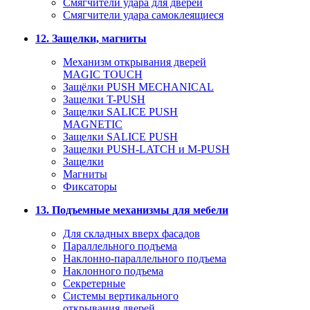
Смягчители удара для дверей
Cмягчители удара самоклеящиеся
12. Защелки, магниты
Механизм открывания дверей
MAGIC TOUCH
Защёлки PUSH MECHANICAL
Защелки T-PUSH
Защелки SALICE PUSH
MAGNETIC
Защелки SALICE PUSH
Защелки PUSH-LATCH и M-PUSH
Защелки
Магниты
Фиксаторы
13. Подъемные механизмы для мебели
Для складных вверх фасадов
Параллельного подъема
Наклонно-параллельного подъема
Наклонного подъема
Секретерные
Системы вертикального
открывания дверей