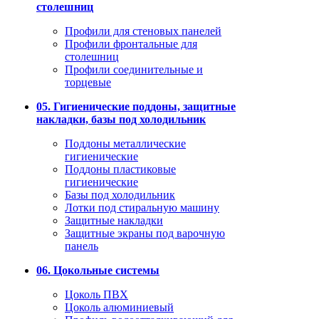
столешниц
Профили для стеновых панелей
Профили фронтальные для
столешниц
Профили соединительные и
торцевые
05. Гигиенические поддоны, защитные
накладки, базы под холодильник
Поддоны металлические
гигиенические
Поддоны пластиковые
гигиенические
Базы под холодильник
Лотки под стиральную машину
Защитные накладки
Защитные экраны под варочную
панель
06. Цокольные системы
Цоколь ПВХ
Цоколь алюминиевый