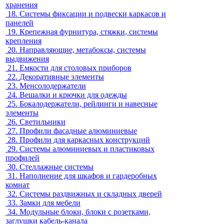
хранения
18.
Системы фиксации и подвески каркасов и
панелей
19.
Крепежная фурнитура, стяжки, системы
крепления
20.
Направляющие, метабоксы, системы
выдвижения
21.
Емкости для столовых приборов
22.
Декоративные элементы
23.
Менсолодержатели
24.
Вешалки и крючки для одежды
25.
Бокалодержатели, рейлинги и навесные
элементы
26.
Светильники
27.
Профили фасадные алюминиевые
28.
Профили для каркасных конструкций
29.
Системы алюминиевых и пластиковых
профилей
30.
Стеллажные системы
31.
Наполнение для шкафов и гардеробных
комнат
32.
Системы раздвижных и складных дверей
33.
Замки для мебели
34.
Модульные блоки, блоки с розетками,
заглушки кабель-канала