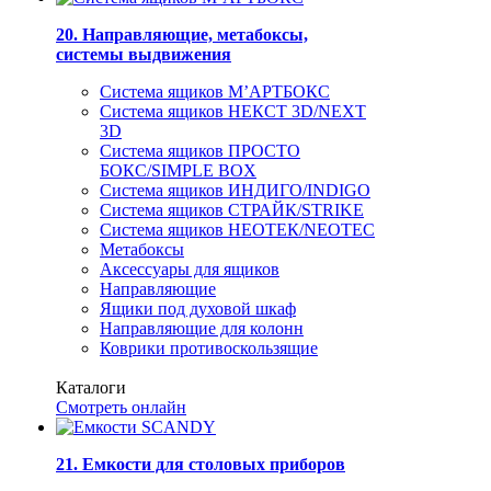
20. Направляющие, метабоксы,
системы выдвижения
Система ящиков М’АРТБОКС
Система ящиков НЕКСТ 3D/NEXT
3D
Система ящиков ПРОСТО
БОКС/SIMPLE BOX
Система ящиков ИНДИГО/INDIGO
Система ящиков СТРАЙК/STRIKE
Система ящиков НЕОТЕК/NEOTEC
Метабоксы
Аксессуары для ящиков
Направляющие
Ящики под духовой шкаф
Направляющие для колонн
Коврики противоскользящие
Каталоги
Смотреть онлайн
21. Емкости для столовых приборов