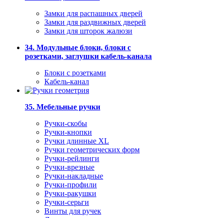
Замки для распашных дверей
Замки для раздвижных дверей
Замки для шторок жалюзи
34. Модульные блоки, блоки с
розетками, заглушки кабель-канала
Блоки с розетками
Кабель-канал
35. Мебельные ручки
Ручки-скобы
Ручки-кнопки
Ручки длинные XL
Ручки геометрических форм
Ручки-рейлинги
Ручки-врезные
Ручки-накладные
Ручки-профили
Ручки-ракушки
Ручки-серьги
Винты для ручек