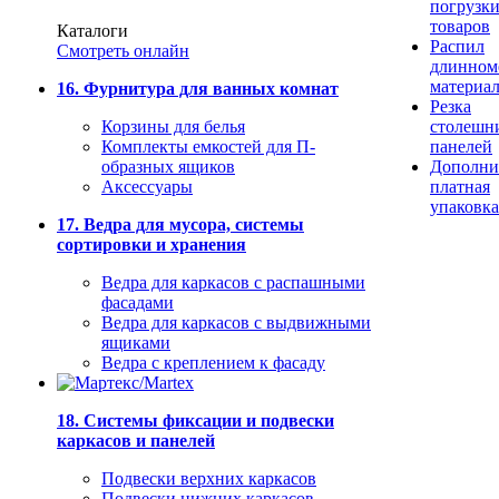
погрузк
товаров
Каталоги
Распил
Смотреть онлайн
длинном
материа
16. Фурнитура для ванных комнат
Резка
Корзины для белья
столешн
Комплекты емкостей для П-
панелей
образных ящиков
Дополни
Аксессуары
платная
упаковка
17. Ведра для мусора, системы
сортировки и хранения
Ведра для каркасов с распашными
фасадами
Ведра для каркасов с выдвижными
ящиками
Ведра с креплением к фасаду
18. Системы фиксации и подвески
каркасов и панелей
Подвески верхних каркасов
Подвески нижних каркасов