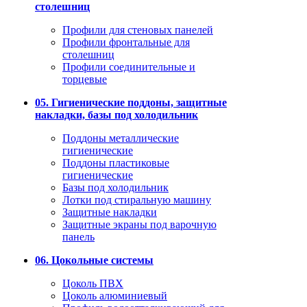
столешниц
Профили для стеновых панелей
Профили фронтальные для
столешниц
Профили соединительные и
торцевые
05. Гигиенические поддоны, защитные
накладки, базы под холодильник
Поддоны металлические
гигиенические
Поддоны пластиковые
гигиенические
Базы под холодильник
Лотки под стиральную машину
Защитные накладки
Защитные экраны под варочную
панель
06. Цокольные системы
Цоколь ПВХ
Цоколь алюминиевый