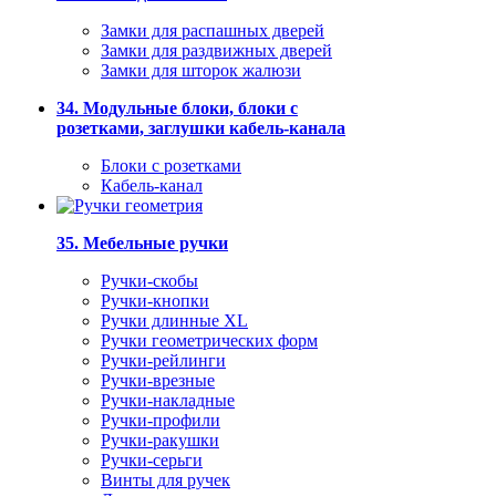
Замки для распашных дверей
Замки для раздвижных дверей
Замки для шторок жалюзи
34. Модульные блоки, блоки с
розетками, заглушки кабель-канала
Блоки с розетками
Кабель-канал
35. Мебельные ручки
Ручки-скобы
Ручки-кнопки
Ручки длинные XL
Ручки геометрических форм
Ручки-рейлинги
Ручки-врезные
Ручки-накладные
Ручки-профили
Ручки-ракушки
Ручки-серьги
Винты для ручек