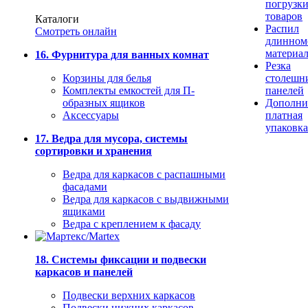
погрузк
товаров
Каталоги
Распил
Смотреть онлайн
длинном
материа
16. Фурнитура для ванных комнат
Резка
Корзины для белья
столешн
Комплекты емкостей для П-
панелей
образных ящиков
Дополни
Аксессуары
платная
упаковка
17. Ведра для мусора, системы
сортировки и хранения
Ведра для каркасов с распашными
фасадами
Ведра для каркасов с выдвижными
ящиками
Ведра с креплением к фасаду
18. Системы фиксации и подвески
каркасов и панелей
Подвески верхних каркасов
Подвески нижних каркасов