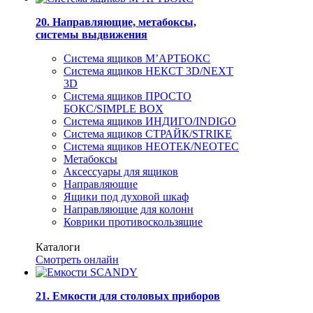
20. Направляющие, метабоксы,
системы выдвижения
Система ящиков М’АРТБОКС
Система ящиков НЕКСТ 3D/NEXT
3D
Система ящиков ПРОСТО
БОКС/SIMPLE BOX
Система ящиков ИНДИГО/INDIGO
Система ящиков СТРАЙК/STRIKE
Система ящиков НЕОТЕК/NEOTEC
Метабоксы
Аксессуары для ящиков
Направляющие
Ящики под духовой шкаф
Направляющие для колонн
Коврики противоскользящие
Каталоги
Смотреть онлайн
21. Емкости для столовых приборов