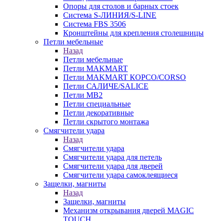
Опоры для столов и барных стоек
Система S-ЛИНИЯ/S-LINE
Система FBS 3506
Кронштейны для крепления столешницы
Петли мебельные
Назад
Петли мебельные
Петли MAKMART
Петли MAKMART КОРСО/CORSO
Петли САЛИЧЕ/SALICE
Петли MB2
Петли специальные
Петли декоративные
Петли скрытого монтажа
Смягчители удара
Назад
Смягчители удара
Смягчители удара для петель
Смягчители удара для дверей
Cмягчители удара самоклеящиеся
Защелки, магниты
Назад
Защелки, магниты
Механизм открывания дверей MAGIC
TOUCH