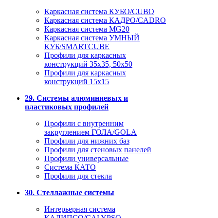
Каркасная система КУБО/CUBO
Каркасная система КАДРО/CADRO
Каркасная система MG20
Каркасная система УМНЫЙ
КУБ/SMARTCUBE
Профили для каркасных
конструкций 35x35, 50x50
Профили для каркасных
конструкций 15х15
29. Системы алюминиевых и
пластиковых профилей
Профили с внутренним
закруглением ГОЛА/GOLA
Профили для нижних баз
Профили для стеновых панелей
Профили универсальные
Система КАТО
Профили для стекла
30. Стеллажные системы
Интерьерная система
КАЛИПСО/CALYPSO