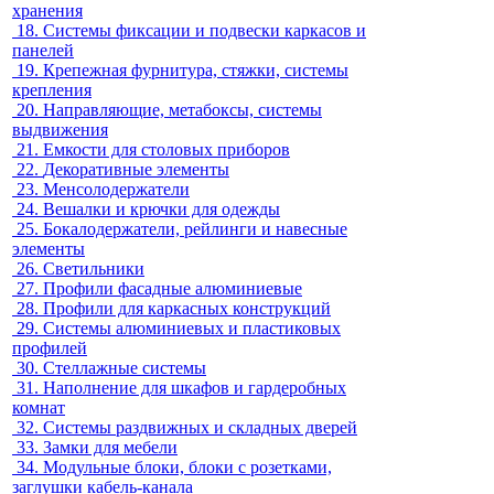
хранения
18.
Системы фиксации и подвески каркасов и
панелей
19.
Крепежная фурнитура, стяжки, системы
крепления
20.
Направляющие, метабоксы, системы
выдвижения
21.
Емкости для столовых приборов
22.
Декоративные элементы
23.
Менсолодержатели
24.
Вешалки и крючки для одежды
25.
Бокалодержатели, рейлинги и навесные
элементы
26.
Светильники
27.
Профили фасадные алюминиевые
28.
Профили для каркасных конструкций
29.
Системы алюминиевых и пластиковых
профилей
30.
Стеллажные системы
31.
Наполнение для шкафов и гардеробных
комнат
32.
Системы раздвижных и складных дверей
33.
Замки для мебели
34.
Модульные блоки, блоки с розетками,
заглушки кабель-канала