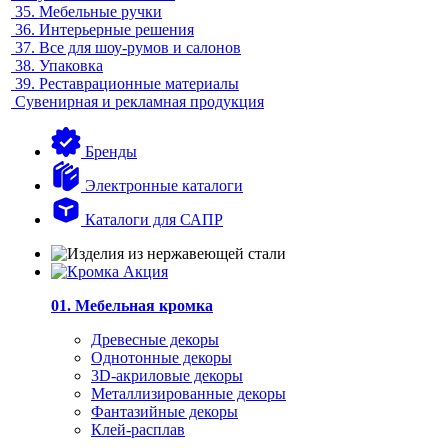
35.
Мебельные ручки
36.
Интерьерные решения
37.
Все для шоу-румов и салонов
38.
Упаковка
39.
Реставрационные материалы
Сувенирная и рекламная продукция
Бренды
Электронные каталоги
Каталоги для САПР
01. Мебельная кромка
Древесные декоры
Однотонные декоры
3D-акриловые декоры
Металлизированные декоры
Фантазийные декоры
Клей-расплав