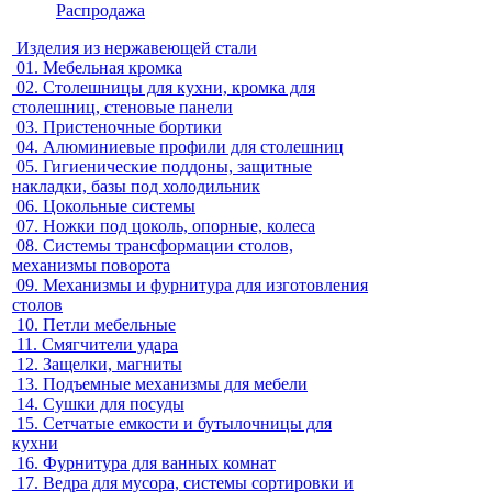
Распродажа
Изделия из нержавеющей стали
01.
Мебельная кромка
02.
Столешницы для кухни, кромка для
столешниц, стеновые панели
03.
Пристеночные бортики
04.
Алюминиевые профили для столешниц
05.
Гигиенические поддоны, защитные
накладки, базы под холодильник
06.
Цокольные системы
07.
Ножки под цоколь, опорные, колеса
08.
Системы трансформации столов,
механизмы поворота
09.
Механизмы и фурнитура для изготовления
столов
10.
Петли мебельные
11.
Смягчители удара
12.
Защелки, магниты
13.
Подъемные механизмы для мебели
14.
Сушки для посуды
15.
Сетчатые емкости и бутылочницы для
кухни
16.
Фурнитура для ванных комнат
17.
Ведра для мусора, системы сортировки и