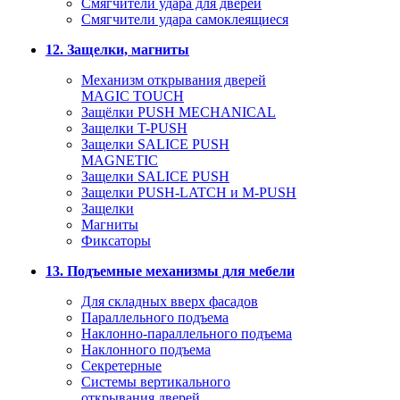
Смягчители удара для дверей
Cмягчители удара самоклеящиеся
12. Защелки, магниты
Механизм открывания дверей
MAGIC TOUCH
Защёлки PUSH MECHANICAL
Защелки T-PUSH
Защелки SALICE PUSH
MAGNETIC
Защелки SALICE PUSH
Защелки PUSH-LATCH и M-PUSH
Защелки
Магниты
Фиксаторы
13. Подъемные механизмы для мебели
Для складных вверх фасадов
Параллельного подъема
Наклонно-параллельного подъема
Наклонного подъема
Секретерные
Системы вертикального
открывания дверей