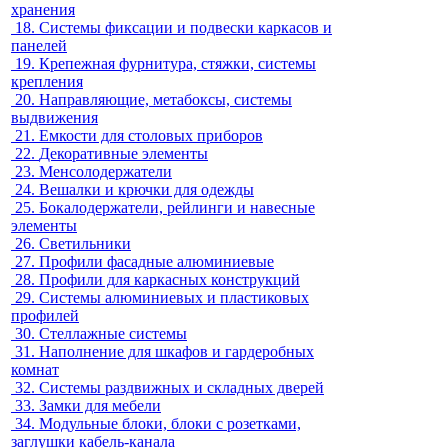
хранения
18.
Системы фиксации и подвески каркасов и
панелей
19.
Крепежная фурнитура, стяжки, системы
крепления
20.
Направляющие, метабоксы, системы
выдвижения
21.
Емкости для столовых приборов
22.
Декоративные элементы
23.
Менсолодержатели
24.
Вешалки и крючки для одежды
25.
Бокалодержатели, рейлинги и навесные
элементы
26.
Светильники
27.
Профили фасадные алюминиевые
28.
Профили для каркасных конструкций
29.
Системы алюминиевых и пластиковых
профилей
30.
Стеллажные системы
31.
Наполнение для шкафов и гардеробных
комнат
32.
Системы раздвижных и складных дверей
33.
Замки для мебели
34.
Модульные блоки, блоки с розетками,
заглушки кабель-канала