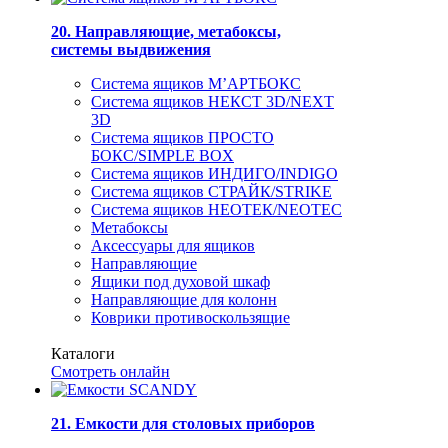
20. Направляющие, метабоксы,
системы выдвижения
Система ящиков М’АРТБОКС
Система ящиков НЕКСТ 3D/NEXT
3D
Система ящиков ПРОСТО
БОКС/SIMPLE BOX
Система ящиков ИНДИГО/INDIGO
Система ящиков СТРАЙК/STRIKE
Система ящиков НЕОТЕК/NEOTEC
Метабоксы
Аксессуары для ящиков
Направляющие
Ящики под духовой шкаф
Направляющие для колонн
Коврики противоскользящие
Каталоги
Смотреть онлайн
21. Емкости для столовых приборов