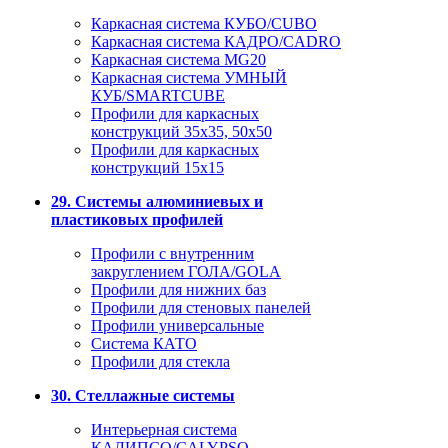
Каркасная система КУБО/CUBO
Каркасная система КАДРО/CADRO
Каркасная система MG20
Каркасная система УМНЫЙ
КУБ/SMARTCUBE
Профили для каркасных
конструкций 35x35, 50x50
Профили для каркасных
конструкций 15х15
29. Системы алюминиевых и
пластиковых профилей
Профили с внутренним
закруглением ГОЛА/GOLA
Профили для нижних баз
Профили для стеновых панелей
Профили универсальные
Система КАТО
Профили для стекла
30. Стеллажные системы
Интерьерная система
КАЛИПСО/CALYPSO