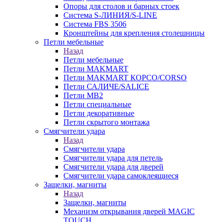
Опоры для столов и барных стоек
Система S-ЛИНИЯ/S-LINE
Система FBS 3506
Кронштейны для крепления столешницы
Петли мебельные
Назад
Петли мебельные
Петли MAKMART
Петли MAKMART КОРСО/CORSO
Петли САЛИЧЕ/SALICE
Петли MB2
Петли специальные
Петли декоративные
Петли скрытого монтажа
Смягчители удара
Назад
Смягчители удара
Смягчители удара для петель
Смягчители удара для дверей
Cмягчители удара самоклеящиеся
Защелки, магниты
Назад
Защелки, магниты
Механизм открывания дверей MAGIC
TOUCH