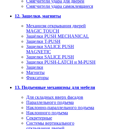
Смягчители удара для дверей
Cмягчители удара самоклеящиеся
12. Защелки, магниты
Механизм открывания дверей
MAGIC TOUCH
Защёлки PUSH MECHANICAL
Защелки T-PUSH
Защелки SALICE PUSH
MAGNETIC
Защелки SALICE PUSH
Защелки PUSH-LATCH и M-PUSH
Защелки
Магниты
Фиксаторы
13. Подъемные механизмы для мебели
Для складных вверх фасадов
Параллельного подъема
Наклонно-параллельного подъема
Наклонного подъема
Секретерные
Системы вертикального
открывания дверей