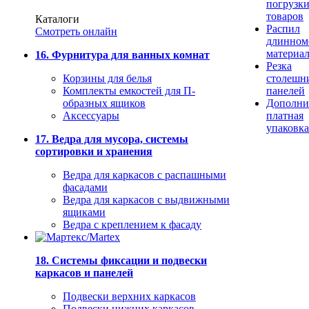
погрузк
товаров
Каталоги
Распил
Смотреть онлайн
длинном
материа
16. Фурнитура для ванных комнат
Резка
Корзины для белья
столешн
Комплекты емкостей для П-
панелей
образных ящиков
Дополни
Аксессуары
платная
упаковка
17. Ведра для мусора, системы
сортировки и хранения
Ведра для каркасов с распашными
фасадами
Ведра для каркасов с выдвижными
ящиками
Ведра с креплением к фасаду
18. Системы фиксации и подвески
каркасов и панелей
Подвески верхних каркасов
Подвески нижних каркасов