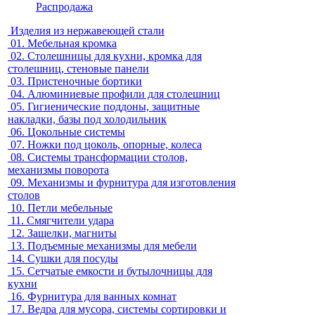
Распродажа
Изделия из нержавеющей стали
01.
Мебельная кромка
02.
Столешницы для кухни, кромка для
столешниц, стеновые панели
03.
Пристеночные бортики
04.
Алюминиевые профили для столешниц
05.
Гигиенические поддоны, защитные
накладки, базы под холодильник
06.
Цокольные системы
07.
Ножки под цоколь, опорные, колеса
08.
Системы трансформации столов,
механизмы поворота
09.
Механизмы и фурнитура для изготовления
столов
10.
Петли мебельные
11.
Смягчители удара
12.
Защелки, магниты
13.
Подъемные механизмы для мебели
14.
Сушки для посуды
15.
Сетчатые емкости и бутылочницы для
кухни
16.
Фурнитура для ванных комнат
17.
Ведра для мусора, системы сортировки и