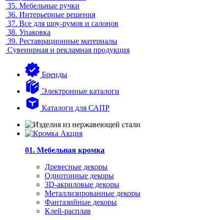
35.
Мебельные ручки
36.
Интерьерные решения
37.
Все для шоу-румов и салонов
38.
Упаковка
39.
Реставрационные материалы
Сувенирная и рекламная продукция
Бренды
Электронные каталоги
Каталоги для САПР
01. Мебельная кромка
Древесные декоры
Однотонные декоры
3D-акриловые декоры
Металлизированные декоры
Фантазийные декоры
Клей-расплав