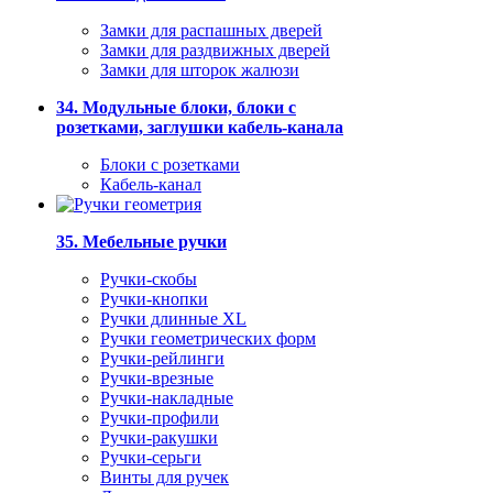
Замки для распашных дверей
Замки для раздвижных дверей
Замки для шторок жалюзи
34. Модульные блоки, блоки с
розетками, заглушки кабель-канала
Блоки с розетками
Кабель-канал
35. Мебельные ручки
Ручки-скобы
Ручки-кнопки
Ручки длинные XL
Ручки геометрических форм
Ручки-рейлинги
Ручки-врезные
Ручки-накладные
Ручки-профили
Ручки-ракушки
Ручки-серьги
Винты для ручек