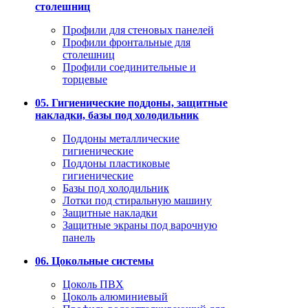
столешниц
Профили для стеновых панелей
Профили фронтальные для
столешниц
Профили соединительные и
торцевые
05. Гигиенические поддоны, защитные
накладки, базы под холодильник
Поддоны металлические
гигиенические
Поддоны пластиковые
гигиенические
Базы под холодильник
Лотки под стиральную машину
Защитные накладки
Защитные экраны под варочную
панель
06. Цокольные системы
Цоколь ПВХ
Цоколь алюминиевый