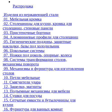
Распродажа
Изделия из нержавеющей стали
01.
Мебельная кромка
02.
Столешницы для кухни, кромка для
столешниц, стеновые панели
03.
Пристеночные бортики
04.
Алюминиевые профили для столешниц
05.
Гигиенические поддоны, защитные
накладки, базы под холодильник
06.
Цокольные системы
07.
Ножки под цоколь, опорные, колеса
08.
Системы трансформации столов,
механизмы поворота
09.
Механизмы и фурнитура для изготовления
столов
10.
Петли мебельные
11.
Смягчители удара
12.
Защелки, магниты
13.
Подъемные механизмы для мебели
14.
Сушки для посуды
15.
Сетчатые емкости и бутылочницы для
кухни
16.
Фурнитура для ванных комнат