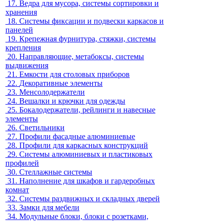
17.
Ведра для мусора, системы сортировки и
хранения
18.
Системы фиксации и подвески каркасов и
панелей
19.
Крепежная фурнитура, стяжки, системы
крепления
20.
Направляющие, метабоксы, системы
выдвижения
21.
Емкости для столовых приборов
22.
Декоративные элементы
23.
Менсолодержатели
24.
Вешалки и крючки для одежды
25.
Бокалодержатели, рейлинги и навесные
элементы
26.
Светильники
27.
Профили фасадные алюминиевые
28.
Профили для каркасных конструкций
29.
Системы алюминиевых и пластиковых
профилей
30.
Стеллажные системы
31.
Наполнение для шкафов и гардеробных
комнат
32.
Системы раздвижных и складных дверей
33.
Замки для мебели
34.
Модульные блоки, блоки с розетками,