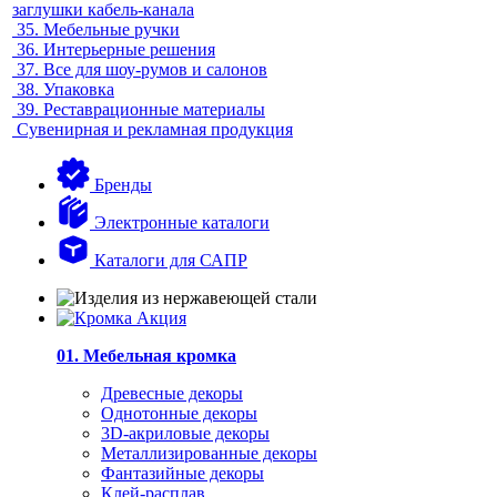
заглушки кабель-канала
35.
Мебельные ручки
36.
Интерьерные решения
37.
Все для шоу-румов и салонов
38.
Упаковка
39.
Реставрационные материалы
Сувенирная и рекламная продукция
Бренды
Электронные каталоги
Каталоги для САПР
01. Мебельная кромка
Древесные декоры
Однотонные декоры
3D-акриловые декоры
Металлизированные декоры
Фантазийные декоры
Клей-расплав