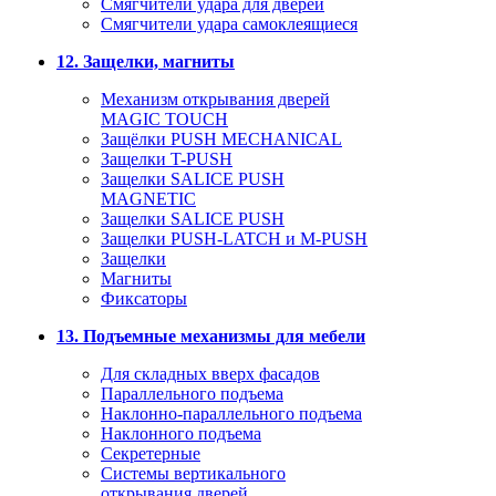
Смягчители удара для дверей
Cмягчители удара самоклеящиеся
12. Защелки, магниты
Механизм открывания дверей
MAGIC TOUCH
Защёлки PUSH MECHANICAL
Защелки T-PUSH
Защелки SALICE PUSH
MAGNETIC
Защелки SALICE PUSH
Защелки PUSH-LATCH и M-PUSH
Защелки
Магниты
Фиксаторы
13. Подъемные механизмы для мебели
Для складных вверх фасадов
Параллельного подъема
Наклонно-параллельного подъема
Наклонного подъема
Секретерные
Системы вертикального
открывания дверей