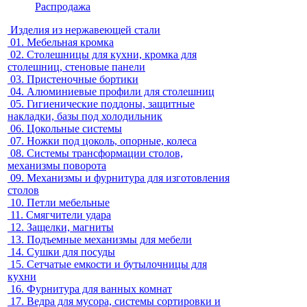
Распродажа
Изделия из нержавеющей стали
01.
Мебельная кромка
02.
Столешницы для кухни, кромка для
столешниц, стеновые панели
03.
Пристеночные бортики
04.
Алюминиевые профили для столешниц
05.
Гигиенические поддоны, защитные
накладки, базы под холодильник
06.
Цокольные системы
07.
Ножки под цоколь, опорные, колеса
08.
Системы трансформации столов,
механизмы поворота
09.
Механизмы и фурнитура для изготовления
столов
10.
Петли мебельные
11.
Смягчители удара
12.
Защелки, магниты
13.
Подъемные механизмы для мебели
14.
Сушки для посуды
15.
Сетчатые емкости и бутылочницы для
кухни
16.
Фурнитура для ванных комнат
17.
Ведра для мусора, системы сортировки и