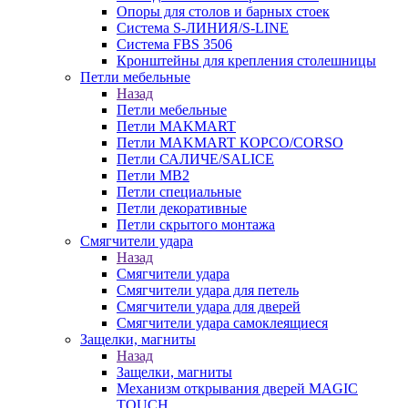
Опоры для столов и барных стоек
Система S-ЛИНИЯ/S-LINE
Система FBS 3506
Кронштейны для крепления столешницы
Петли мебельные
Назад
Петли мебельные
Петли MAKMART
Петли MAKMART КОРСО/CORSO
Петли САЛИЧЕ/SALICE
Петли MB2
Петли специальные
Петли декоративные
Петли скрытого монтажа
Смягчители удара
Назад
Смягчители удара
Смягчители удара для петель
Смягчители удара для дверей
Cмягчители удара самоклеящиеся
Защелки, магниты
Назад
Защелки, магниты
Механизм открывания дверей MAGIC
TOUCH