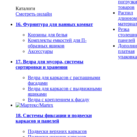
погрузк
товаров
Каталоги
Распил
Смотреть онлайн
длинном
материа
16. Фурнитура для ванных комнат
Резка
Корзины для белья
столешн
Комплекты емкостей для П-
панелей
образных ящиков
Дополни
Аксессуары
платная
упаковка
17. Ведра для мусора, системы
сортировки и хранения
Ведра для каркасов с распашными
фасадами
Ведра для каркасов с выдвижными
ящиками
Ведра с креплением к фасаду
18. Системы фиксации и подвески
каркасов и панелей
Подвески верхних каркасов
Подвески нижних каркасов