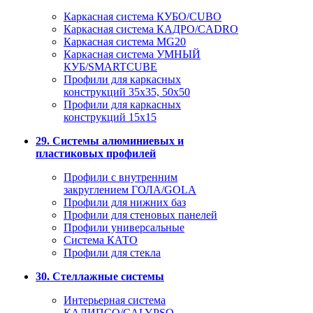
Каркасная система КУБО/CUBO
Каркасная система КАДРО/CADRO
Каркасная система MG20
Каркасная система УМНЫЙ
КУБ/SMARTCUBE
Профили для каркасных
конструкций 35x35, 50x50
Профили для каркасных
конструкций 15х15
29. Системы алюминиевых и
пластиковых профилей
Профили с внутренним
закруглением ГОЛА/GOLA
Профили для нижних баз
Профили для стеновых панелей
Профили универсальные
Система КАТО
Профили для стекла
30. Стеллажные системы
Интерьерная система
КАЛИПСО/CALYPSO