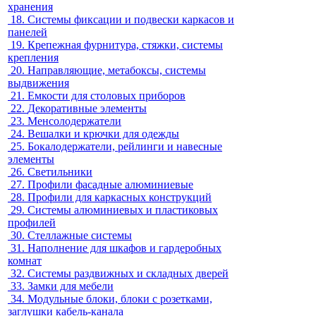
хранения
18.
Системы фиксации и подвески каркасов и
панелей
19.
Крепежная фурнитура, стяжки, системы
крепления
20.
Направляющие, метабоксы, системы
выдвижения
21.
Емкости для столовых приборов
22.
Декоративные элементы
23.
Менсолодержатели
24.
Вешалки и крючки для одежды
25.
Бокалодержатели, рейлинги и навесные
элементы
26.
Светильники
27.
Профили фасадные алюминиевые
28.
Профили для каркасных конструкций
29.
Системы алюминиевых и пластиковых
профилей
30.
Стеллажные системы
31.
Наполнение для шкафов и гардеробных
комнат
32.
Системы раздвижных и складных дверей
33.
Замки для мебели
34.
Модульные блоки, блоки с розетками,
заглушки кабель-канала