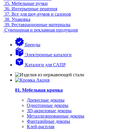
35.
Мебельные ручки
36.
Интерьерные решения
37.
Все для шоу-румов и салонов
38.
Упаковка
39.
Реставрационные материалы
Сувенирная и рекламная продукция
Бренды
Электронные каталоги
Каталоги для САПР
01. Мебельная кромка
Древесные декоры
Однотонные декоры
3D-акриловые декоры
Металлизированные декоры
Фантазийные декоры
Клей-расплав