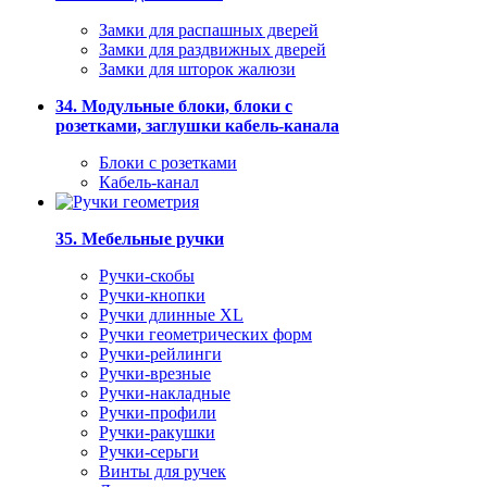
Замки для распашных дверей
Замки для раздвижных дверей
Замки для шторок жалюзи
34. Модульные блоки, блоки с
розетками, заглушки кабель-канала
Блоки с розетками
Кабель-канал
35. Мебельные ручки
Ручки-скобы
Ручки-кнопки
Ручки длинные XL
Ручки геометрических форм
Ручки-рейлинги
Ручки-врезные
Ручки-накладные
Ручки-профили
Ручки-ракушки
Ручки-серьги
Винты для ручек