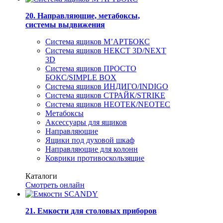
20. Направляющие, метабоксы,
системы выдвижения
Система ящиков М’АРТБОКС
Система ящиков НЕКСТ 3D/NEXT
3D
Система ящиков ПРОСТО
БОКС/SIMPLE BOX
Система ящиков ИНДИГО/INDIGO
Система ящиков СТРАЙК/STRIKE
Система ящиков НЕОТЕК/NEOTEC
Метабоксы
Аксессуары для ящиков
Направляющие
Ящики под духовой шкаф
Направляющие для колонн
Коврики противоскользящие
Каталоги
Смотреть онлайн
21. Емкости для столовых приборов