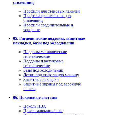
столешниц
Профили для стеновых панелей
Профили фронтальные для
столешниц
Профили соединительные и
торцевые
05. Гигиенические поддоны, защитные
накладки, базы под холодильник
Поддоны металлические
гигиенические
Поддоны пластиковые
гигиенические
Базы под холодильник
Лотки под стиральную машину
Защитные накладки
Защитные экраны под варочную
панель
06. Цокольные системы
Цоколь ПВХ
Цоколь алюминиевый