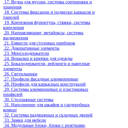
17.
Ведра для мусора, системы сортировки и
хранения
18.
Системы фиксации и подвески каркасов и
панелей
19.
Крепежная фурнитура, стяжки, системы
крепления
20.
Направляющие, метабоксы, системы
выдвижения
21.
Емкости для столовых приборов
22.
Декоративные элементы
23.
Менсолодержатели
24.
Вешалки и крючки для одежды
25.
Бокалодержатели, рейлинги и навесные
элементы
26.
Светильники
27.
Профили фасадные алюминиевые
28.
Профили для каркасных конструкций
29.
Системы алюминиевых и пластиковых
профилей
30.
Стеллажные системы
31.
Наполнение для шкафов и гардеробных
комнат
32.
Системы раздвижных и складных дверей
33.
Замки для мебели
34.
Модульные блоки, блоки с розетками,