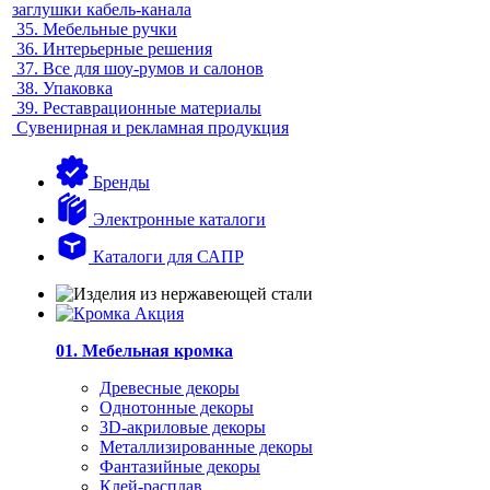
заглушки кабель-канала
35.
Мебельные ручки
36.
Интерьерные решения
37.
Все для шоу-румов и салонов
38.
Упаковка
39.
Реставрационные материалы
Сувенирная и рекламная продукция
Бренды
Электронные каталоги
Каталоги для САПР
01. Мебельная кромка
Древесные декоры
Однотонные декоры
3D-акриловые декоры
Металлизированные декоры
Фантазийные декоры
Клей-расплав