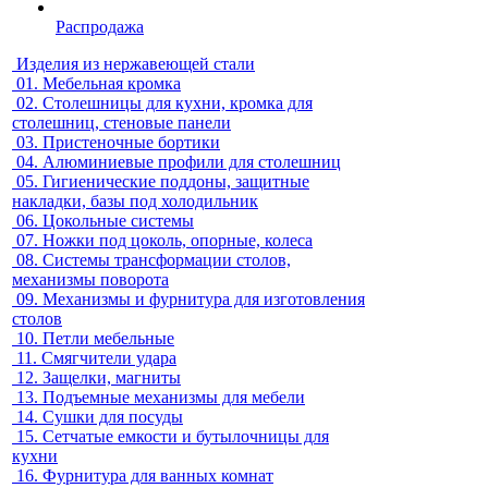
Распродажа
Изделия из нержавеющей стали
01.
Мебельная кромка
02.
Столешницы для кухни, кромка для
столешниц, стеновые панели
03.
Пристеночные бортики
04.
Алюминиевые профили для столешниц
05.
Гигиенические поддоны, защитные
накладки, базы под холодильник
06.
Цокольные системы
07.
Ножки под цоколь, опорные, колеса
08.
Системы трансформации столов,
механизмы поворота
09.
Механизмы и фурнитура для изготовления
столов
10.
Петли мебельные
11.
Смягчители удара
12.
Защелки, магниты
13.
Подъемные механизмы для мебели
14.
Сушки для посуды
15.
Сетчатые емкости и бутылочницы для
кухни
16.
Фурнитура для ванных комнат